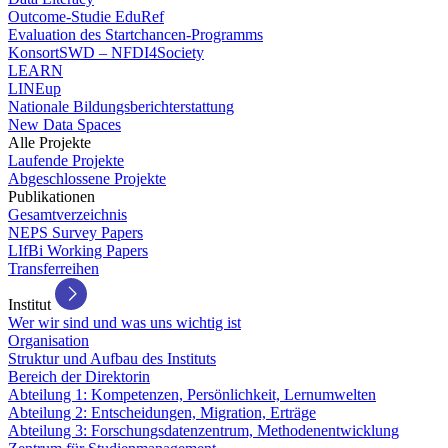
Outcome-Studie EduRef
Evaluation des Startchancen-Programms
KonsortSWD – NFDI4Society
LEARN
LINEup
Nationale Bildungsberichterstattung
New Data Spaces
Alle Projekte
Laufende Projekte
Abgeschlossene Projekte
Publikationen
Gesamtverzeichnis
NEPS Survey Papers
LIfBi Working Papers
Transferreihen
Institut
Wer wir sind und was uns wichtig ist
Organisation
Struktur und Aufbau des Instituts
Bereich der Direktorin
Abteilung 1: Kompetenzen, Persönlichkeit, Lernumwelten
Abteilung 2: Entscheidungen, Migration, Erträge
Abteilung 3: Forschungsdatenzentrum, Methodenentwicklung