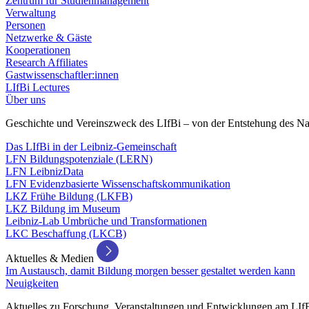
Zentrum für Studienmanagement
Verwaltung
Personen
Netzwerke & Gäste
Kooperationen
Research Affiliates
Gastwissenschaftler:innen
LIfBi Lectures
Über uns
Geschichte und Vereinszweck des LIfBi – von der Entstehung des Na
Das LIfBi in der Leibniz-Gemeinschaft
LFN Bildungspotenziale (LERN)
LFN LeibnizData
LFN Evidenzbasierte Wissenschaftskommunikation
LKZ Frühe Bildung (LKFB)
LKZ Bildung im Museum
Leibniz-Lab Umbrüche und Transformationen
LKC Beschaffung (LKCB)
Aktuelles & Medien
Im Austausch, damit Bildung morgen besser gestaltet werden kann
Neuigkeiten
Aktuelles zu Forschung, Veranstaltungen und Entwicklungen am LIf