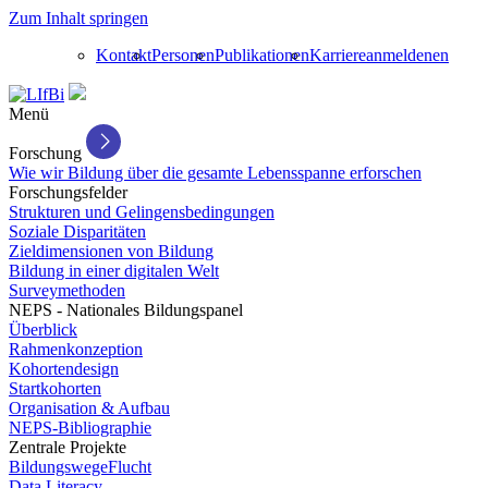
Zum Inhalt springen
Kontakt
Personen
Publikationen
Karriere
anmelden
en
Menü
Forschung
Wie wir Bildung über die gesamte Lebensspanne erforschen
Forschungsfelder
Strukturen und Gelingensbedingungen
Soziale Disparitäten
Zieldimensionen von Bildung
Bildung in einer digitalen Welt
Surveymethoden
NEPS - Nationales Bildungspanel
Überblick
Rahmenkonzeption
Kohortendesign
Startkohorten
Organisation & Aufbau
NEPS-Bibliographie
Zentrale Projekte
BildungswegeFlucht
Data Literacy