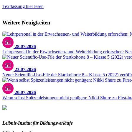
Textfassung hier lesen
Weitere Neuigkeiten
28.07.2026
Lehrpersonal in der Erwachsenen- und Weiterbildung erforschen: N
23.07.2026
Neuer Scientific-Use-File der Startkohorte 8 – Klasse 5 (2022) veröffe
20.07.2026
Wenn selbst Spitzenleistungen nicht genügen: Nikki Shure zu First-i
Leibniz-I
nstitut für Bildungsverläufe