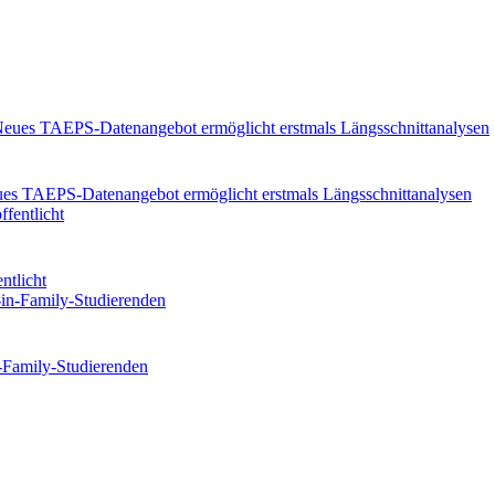
eues TAEPS-Datenangebot ermöglicht erstmals Längsschnittanalysen
ntlicht
n-Family-Studierenden