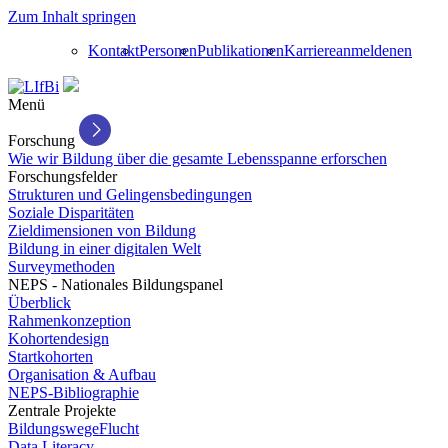
Zum Inhalt springen
Kontakt
Personen
Publikationen
Karriere
anmelden
en
Menü
Forschung
Wie wir Bildung über die gesamte Lebensspanne erforschen
Forschungsfelder
Strukturen und Gelingensbedingungen
Soziale Disparitäten
Zieldimensionen von Bildung
Bildung in einer digitalen Welt
Surveymethoden
NEPS - Nationales Bildungspanel
Überblick
Rahmenkonzeption
Kohortendesign
Startkohorten
Organisation & Aufbau
NEPS-Bibliographie
Zentrale Projekte
BildungswegeFlucht
Data Literacy