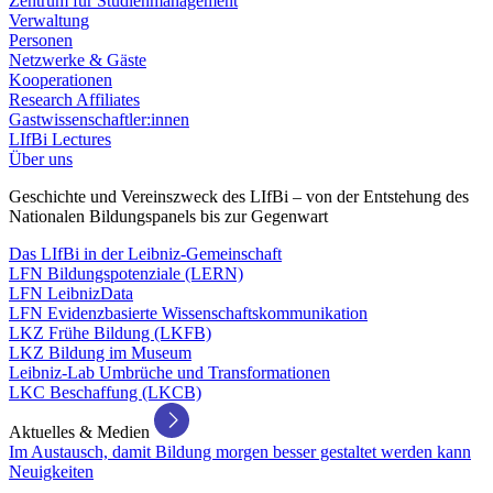
Zentrum für Studienmanagement
Verwaltung
Personen
Netzwerke & Gäste
Kooperationen
Research Affiliates
Gastwissenschaftler:innen
LIfBi Lectures
Über uns
Geschichte und Vereinszweck des LIfBi – von der Entstehung des
Nationalen Bildungspanels bis zur Gegenwart
Das LIfBi in der Leibniz-Gemeinschaft
LFN Bildungspotenziale (LERN)
LFN LeibnizData
LFN Evidenzbasierte Wissenschaftskommunikation
LKZ Frühe Bildung (LKFB)
LKZ Bildung im Museum
Leibniz-Lab Umbrüche und Transformationen
LKC Beschaffung (LKCB)
Aktuelles & Medien
Im Austausch, damit Bildung morgen besser gestaltet werden kann
Neuigkeiten