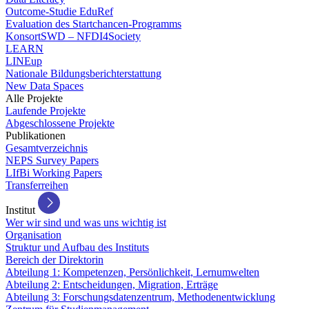
Outcome-Studie EduRef
Evaluation des Startchancen-Programms
KonsortSWD – NFDI4Society
LEARN
LINEup
Nationale Bildungsberichterstattung
New Data Spaces
Alle Projekte
Laufende Projekte
Abgeschlossene Projekte
Publikationen
Gesamtverzeichnis
NEPS Survey Papers
LIfBi Working Papers
Transferreihen
Institut
Wer wir sind und was uns wichtig ist
Organisation
Struktur und Aufbau des Instituts
Bereich der Direktorin
Abteilung 1: Kompetenzen, Persönlichkeit, Lernumwelten
Abteilung 2: Entscheidungen, Migration, Erträge
Abteilung 3: Forschungsdatenzentrum, Methodenentwicklung