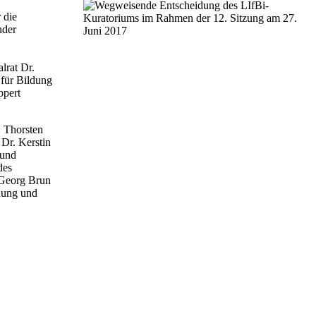
 die
nder
lrat Dr.
 für Bildung
ppert
. Thorsten
Dr. Kerstin
 und
des
 Georg Brun
dung und