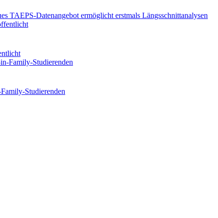
eues TAEPS-Datenangebot ermöglicht erstmals Längsschnittanalysen
ntlicht
n-Family-Studierenden