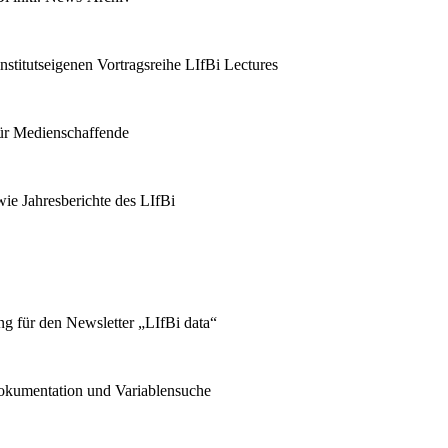
stitutseigenen Vortragsreihe LIfBi Lectures
für Medienschaffende
ie Jahresberichte des LIfBi
g für den Newsletter „LIfBi data“
kumentation und Variablensuche