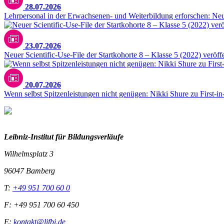
28.07.2026
Lehrpersonal in der Erwachsenen- und Weiterbildung erforschen: N
23.07.2026
Neuer Scientific-Use-File der Startkohorte 8 – Klasse 5 (2022) veröffe
20.07.2026
Wenn selbst Spitzenleistungen nicht genügen: Nikki Shure zu First-i
Leibniz-I
nstitut für Bildungsverläufe
Wilhelmsplatz 3
96047 Bamberg
T:
+49 951 700 60 0
F: +49 951 700 60 450
E:
kontakt@lifbi.de