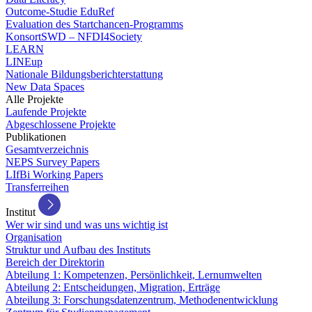
Outcome-Studie EduRef
Evaluation des Startchancen-Programms
KonsortSWD – NFDI4Society
LEARN
LINEup
Nationale Bildungsberichterstattung
New Data Spaces
Alle Projekte
Laufende Projekte
Abgeschlossene Projekte
Publikationen
Gesamtverzeichnis
NEPS Survey Papers
LIfBi Working Papers
Transferreihen
Institut
Wer wir sind und was uns wichtig ist
Organisation
Struktur und Aufbau des Instituts
Bereich der Direktorin
Abteilung 1: Kompetenzen, Persönlichkeit, Lernumwelten
Abteilung 2: Entscheidungen, Migration, Erträge
Abteilung 3: Forschungsdatenzentrum, Methodenentwicklung