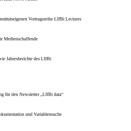
stitutseigenen Vortragsreihe LIfBi Lectures
für Medienschaffende
ie Jahresberichte des LIfBi
g für den Newsletter „LIfBi data“
kumentation und Variablensuche