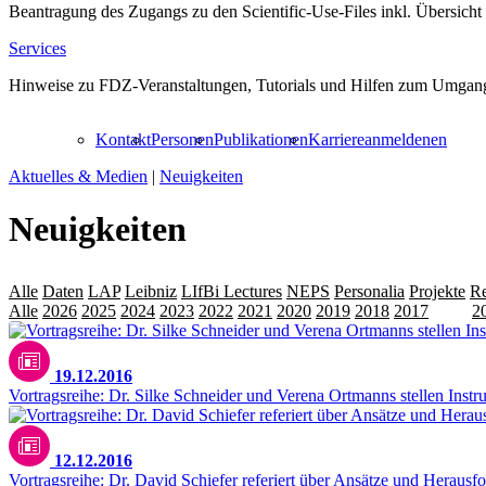
Beantragung des Zugangs zu den Scientific-Use-Files inkl. Übersicht
Services
Hinweise zu FDZ-Veranstaltungen, Tutorials und Hilfen zum Umgang
Kontakt
Personen
Publikationen
Karriere
anmelden
en
Aktuelles & Medien
|
Neuigkeiten
Neuigkeiten
Alle
Daten
LAP
Leibniz
LIfBi Lectures
NEPS
Personalia
Projekte
Re
Alle
2026
2025
2024
2023
2022
2021
2020
2019
2018
2017
2016
2
19.12.2016
Vortragsreihe: Dr. Silke Schneider und Verena Ortmanns stellen Ins
12.12.2016
Vortragsreihe: Dr. David Schiefer referiert über Ansätze und Heraus