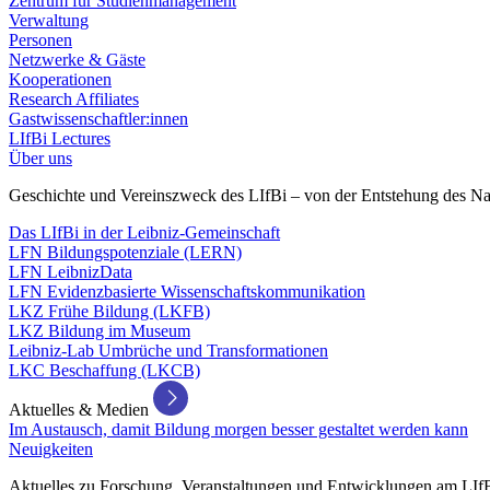
Zentrum für Studienmanagement
Verwaltung
Personen
Netzwerke & Gäste
Kooperationen
Research Affiliates
Gastwissenschaftler:innen
LIfBi Lectures
Über uns
Geschichte und Vereinszweck des LIfBi – von der Entstehung des Na
Das LIfBi in der Leibniz-Gemeinschaft
LFN Bildungspotenziale (LERN)
LFN LeibnizData
LFN Evidenzbasierte Wissenschaftskommunikation
LKZ Frühe Bildung (LKFB)
LKZ Bildung im Museum
Leibniz-Lab Umbrüche und Transformationen
LKC Beschaffung (LKCB)
Aktuelles & Medien
Im Austausch, damit Bildung morgen besser gestaltet werden kann
Neuigkeiten
Aktuelles zu Forschung, Veranstaltungen und Entwicklungen am LIf