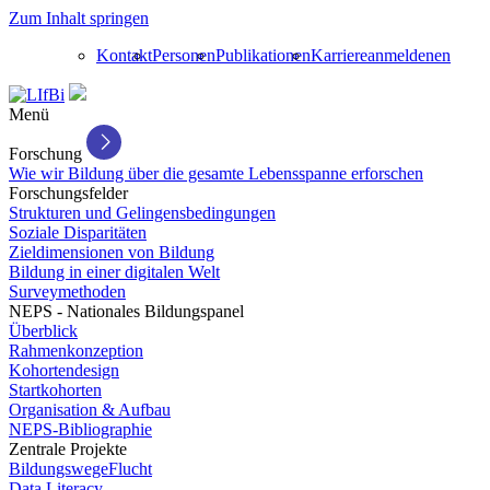
Zum Inhalt springen
Kontakt
Personen
Publikationen
Karriere
anmelden
en
Menü
Forschung
Wie wir Bildung über die gesamte Lebensspanne erforschen
Forschungsfelder
Strukturen und Gelingensbedingungen
Soziale Disparitäten
Zieldimensionen von Bildung
Bildung in einer digitalen Welt
Surveymethoden
NEPS - Nationales Bildungspanel
Überblick
Rahmenkonzeption
Kohortendesign
Startkohorten
Organisation & Aufbau
NEPS-Bibliographie
Zentrale Projekte
BildungswegeFlucht
Data Literacy