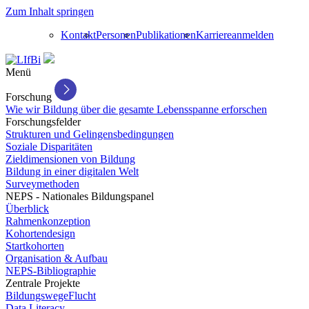
Zum Inhalt springen
Kontakt
Personen
Publikationen
Karriere
anmelden
Menü
Forschung
Wie wir Bildung über die gesamte Lebensspanne erforschen
Forschungsfelder
Strukturen und Gelingensbedingungen
Soziale Disparitäten
Zieldimensionen von Bildung
Bildung in einer digitalen Welt
Surveymethoden
NEPS - Nationales Bildungspanel
Überblick
Rahmenkonzeption
Kohortendesign
Startkohorten
Organisation & Aufbau
NEPS-Bibliographie
Zentrale Projekte
BildungswegeFlucht
Data Literacy