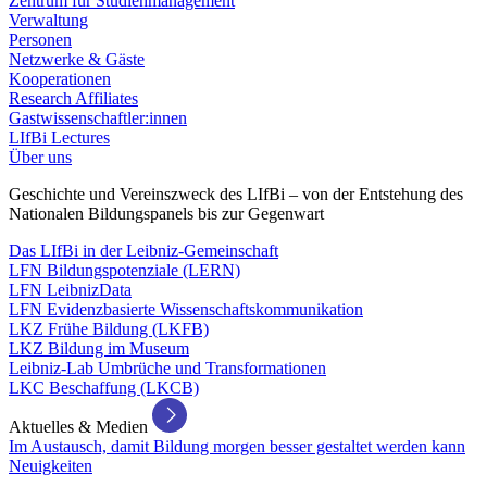
Zentrum für Studienmanagement
Verwaltung
Personen
Netzwerke & Gäste
Kooperationen
Research Affiliates
Gastwissenschaftler:innen
LIfBi Lectures
Über uns
Geschichte und Vereinszweck des LIfBi – von der Entstehung des
Nationalen Bildungspanels bis zur Gegenwart
Das LIfBi in der Leibniz-Gemeinschaft
LFN Bildungspotenziale (LERN)
LFN LeibnizData
LFN Evidenzbasierte Wissenschaftskommunikation
LKZ Frühe Bildung (LKFB)
LKZ Bildung im Museum
Leibniz-Lab Umbrüche und Transformationen
LKC Beschaffung (LKCB)
Aktuelles & Medien
Im Austausch, damit Bildung morgen besser gestaltet werden kann
Neuigkeiten