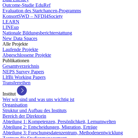
Outcome-Studie EduRef
Evaluation des Startchancen-Programms
KonsortSWD – NFDI4Society
LEARN
LINEup
Nationale Bildungsberichterstattung
New Data Spaces
Alle Projekte
Laufende Projekte
Abgeschlossene Projekte
Publikationen
Gesamtverzeichnis
NEPS Survey Papers
LIfBi Working Papers
Transferreihen
Institut
Wer wir sind und was uns wichtig ist
Organisation
Struktur und Aufbau des Instituts
Bereich der Direktorin
Abteilung 1: Kompetenzen, Persönlichkeit, Lernumwelten
Abteilung 2: Entscheidungen, Migration, Erträge
Abteilung 3: Forschungsdatenzentrum, Methodenentwicklung