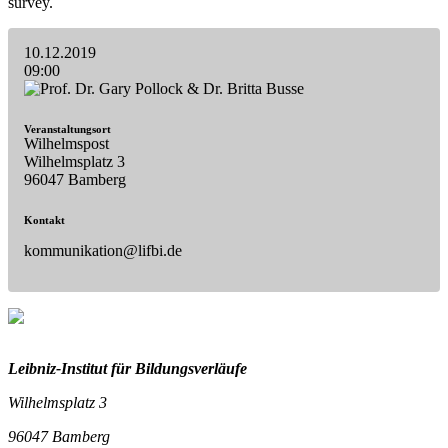
survey.
10.12.2019
09:00
Veranstaltungsort
Wilhelmspost
Wilhelmsplatz 3
96047 Bamberg
Kontakt
kommunikation@lifbi.de
Leibniz-I
nstitut für Bildungsverläufe
Wilhelmsplatz 3
96047 Bamberg