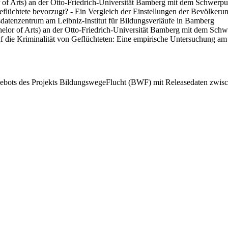
 of Arts) an der Otto-Friedrich-Universität Bamberg mit dem Schwerpu
eflüchtete bevorzugt? - Ein Vergleich der Einstellungen der Bevölkeru
sdatenzentrum am Leibniz-Institut für Bildungsverläufe in Bamberg
elor of Arts) an der Otto-Friedrich-Universität Bamberg mit dem Schw
auf die Kriminalität von Geflüchteten: Eine empirische Untersuchung a
gebots des Projekts BildungswegeFlucht (BWF) mit Releasedaten zwis