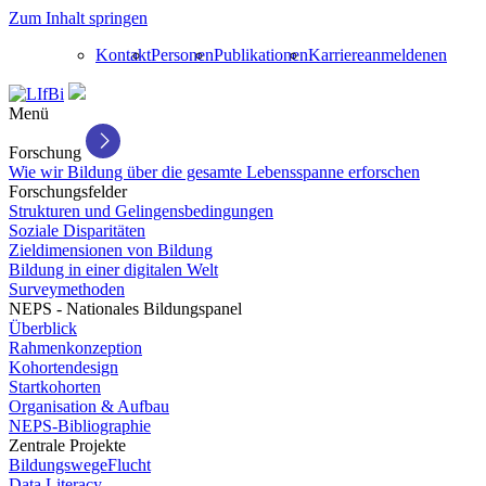
Zum Inhalt springen
Kontakt
Personen
Publikationen
Karriere
anmelden
en
Menü
Forschung
Wie wir Bildung über die gesamte Lebensspanne erforschen
Forschungsfelder
Strukturen und Gelingensbedingungen
Soziale Disparitäten
Zieldimensionen von Bildung
Bildung in einer digitalen Welt
Surveymethoden
NEPS - Nationales Bildungspanel
Überblick
Rahmenkonzeption
Kohortendesign
Startkohorten
Organisation & Aufbau
NEPS-Bibliographie
Zentrale Projekte
BildungswegeFlucht
Data Literacy