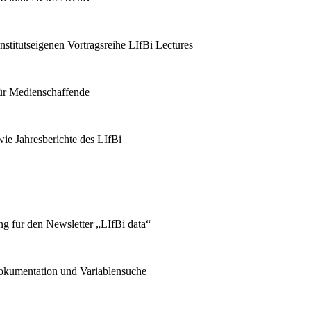
stitutseigenen Vortragsreihe LIfBi Lectures
für Medienschaffende
ie Jahresberichte des LIfBi
g für den Newsletter „LIfBi data“
kumentation und Variablensuche