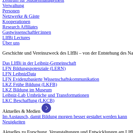
Zentrum für Studienmanagement
Verwaltung
Personen
Netzwerke & Gäste
Kooperationen
Research Affiliates
Gastwissenschaftler:innen
LIfBi Lectures
Über uns
Geschichte und Vereinszweck des LIfBi – von der Entstehung des Na
Das LIfBi in der Leibniz-Gemeinschaft
LFN Bildungspotenziale (LERN)
LFN LeibnizData
LFN Evidenzbasierte Wissenschaftskommunikation
LKZ Frühe Bildung (LKFB)
LKZ Bildung im Museum
Leibniz-Lab Umbrüche und Transformationen
LKC Beschaffung (LKCB)
Aktuelles & Medien
Im Austausch, damit Bildung morgen besser gestaltet werden kann
Neuigkeiten
Aktuelles zu Forschung, Veranstaltungen und Entwicklungen am LIf