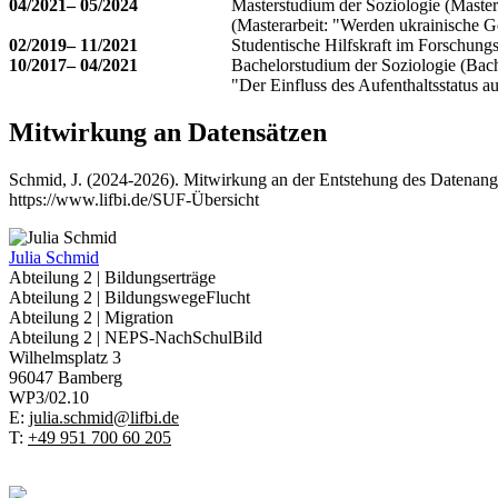
04/2021– 05/2024
Masterstudium der Soziologie (Master
(Masterarbeit: "Werden ukrainische G
02/2019– 11/2021
Studentische Hilfskraft im Forschung
10/2017– 04/2021
Bachelorstudium der Soziologie (Bach
"Der Einfluss des Aufenthaltsstatus 
Mitwirkung an Datensätzen
Schmid, J. (2024-2026). Mitwirkung an der Entstehung des Datenan
https://www.lifbi.de/SUF-Übersicht
Julia Schmid
Abteilung 2 | Bildungserträge
Abteilung 2 | BildungswegeFlucht
Abteilung 2 | Migration
Abteilung 2 | NEPS-NachSchulBild
Wilhelmsplatz 3
96047 Bamberg
WP3/02.10
E:
julia.schmid@lifbi.de
T:
+49 951 700 60 205