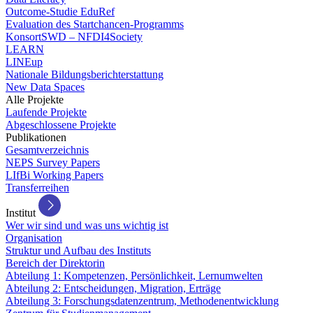
Outcome-Studie EduRef
Evaluation des Startchancen-Programms
KonsortSWD – NFDI4Society
LEARN
LINEup
Nationale Bildungsberichterstattung
New Data Spaces
Alle Projekte
Laufende Projekte
Abgeschlossene Projekte
Publikationen
Gesamtverzeichnis
NEPS Survey Papers
LIfBi Working Papers
Transferreihen
Institut
Wer wir sind und was uns wichtig ist
Organisation
Struktur und Aufbau des Instituts
Bereich der Direktorin
Abteilung 1: Kompetenzen, Persönlichkeit, Lernumwelten
Abteilung 2: Entscheidungen, Migration, Erträge
Abteilung 3: Forschungsdatenzentrum, Methodenentwicklung