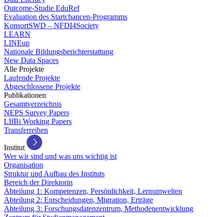
Outcome-Studie EduRef
Evaluation des Startchancen-Programms
KonsortSWD – NFDI4Society
LEARN
LINEup
Nationale Bildungsberichterstattung
New Data Spaces
Alle Projekte
Laufende Projekte
Abgeschlossene Projekte
Publikationen
Gesamtverzeichnis
NEPS Survey Papers
LIfBi Working Papers
Transferreihen
Institut
Wer wir sind und was uns wichtig ist
Organisation
Struktur und Aufbau des Instituts
Bereich der Direktorin
Abteilung 1: Kompetenzen, Persönlichkeit, Lernumwelten
Abteilung 2: Entscheidungen, Migration, Erträge
Abteilung 3: Forschungsdatenzentrum, Methodenentwicklung