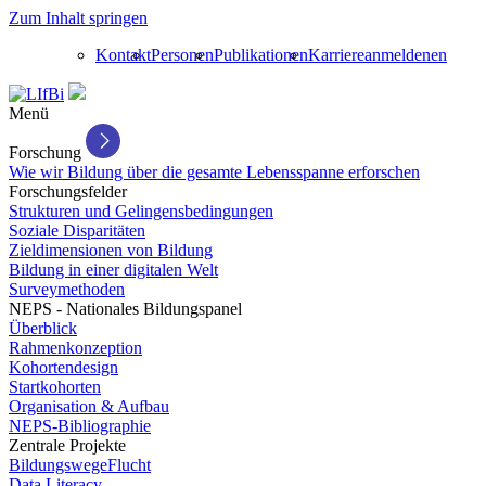
Zum Inhalt springen
Kontakt
Personen
Publikationen
Karriere
anmelden
en
Menü
Forschung
Wie wir Bildung über die gesamte Lebensspanne erforschen
Forschungsfelder
Strukturen und Gelingensbedingungen
Soziale Disparitäten
Zieldimensionen von Bildung
Bildung in einer digitalen Welt
Surveymethoden
NEPS - Nationales Bildungspanel
Überblick
Rahmenkonzeption
Kohortendesign
Startkohorten
Organisation & Aufbau
NEPS-Bibliographie
Zentrale Projekte
BildungswegeFlucht
Data Literacy