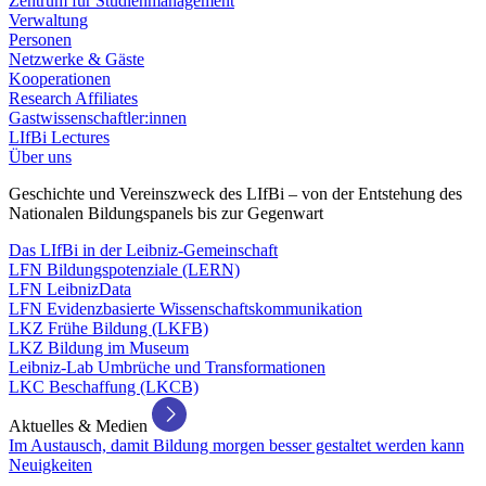
Zentrum für Studienmanagement
Verwaltung
Personen
Netzwerke & Gäste
Kooperationen
Research Affiliates
Gastwissenschaftler:innen
LIfBi Lectures
Über uns
Geschichte und Vereinszweck des LIfBi – von der Entstehung des
Nationalen Bildungspanels bis zur Gegenwart
Das LIfBi in der Leibniz-Gemeinschaft
LFN Bildungspotenziale (LERN)
LFN LeibnizData
LFN Evidenzbasierte Wissenschaftskommunikation
LKZ Frühe Bildung (LKFB)
LKZ Bildung im Museum
Leibniz-Lab Umbrüche und Transformationen
LKC Beschaffung (LKCB)
Aktuelles & Medien
Im Austausch, damit Bildung morgen besser gestaltet werden kann
Neuigkeiten