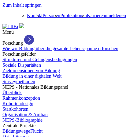
Zum Inhalt springen
Kontakt
Personen
Publikationen
Karriere
anmelden
en
Menü
Forschung
Wie wir Bildung über die gesamte Lebensspanne erforschen
Forschungsfelder
Strukturen und Gelingensbedingungen
Soziale Disparitäten
Zieldimensionen von Bildung
Bildung in einer digitalen Welt
Surveymethoden
NEPS - Nationales Bildungspanel
Überblick
Rahmenkonzeption
Kohortendesign
Startkohorten
Organisation & Aufbau
NEPS-Bibliographie
Zentrale Projekte
BildungswegeFlucht
Data Literacy