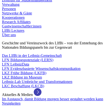
Zentrum für Studienmanagement
Verwaltung
Personen
Netzwerke & Gäste
Kooperationen
Research Affiliates
Gastwissenschaftler:innen
LIfBi Lectures
Über uns
Geschichte und Vereinszweck des LIfBi – von der Entstehung des
Nationalen Bildungspanels bis zur Gegenwart
Das LIfBi in der Leibniz-Gemeinschaft
LFN Bildungspotenziale (LERN)
LFN LeibnizData
LFN Evidenzbasierte Wissenschaftskommunikation
LKZ Frühe Bildung (LKFB)
LKZ Bildung im Museum
Leibniz-Lab Umbrüche und Transformationen
LKC Beschaffung (LKCB)
Aktuelles & Medien
Im Austausch, damit Bildung morgen besser gestaltet werden kann
Neuigkeiten