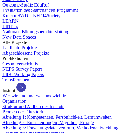
Outcome-Studie EduRef
Evaluation des Startchancen-Programms
KonsortSWD – NFDI4Society
LEARN
LINEup
Nationale Bildungsberichterstattung
New Data Spaces
Alle Projekte
Laufende Projekte
Abgeschlossene Projekte
Publikationen
Gesamtverzeichnis
NEPS Survey Papers
LIfBi Working Papers
Transferreihen
Institut
Wer wir sind und was uns wichtig ist
Organisation
Struktur und Aufbau des Instituts
Bereich der Direktorin
Abteilung 1: Kompetenzen, Persönlichkeit, Lernumwelten
Abteilung 2: Entscheidungen, Migration, Erträge
Abteilung 3: Forschungsdatenzentrum, Methodenentwicklung