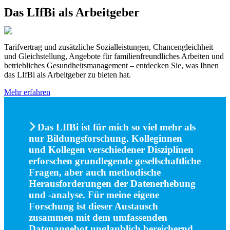
Das LIfBi als Arbeitgeber
LIfBi
Tarifvertrag und zusätzliche Sozialleistungen, Chancengleichheit
und Gleichstellung, Angebote für familienfreundliches Arbeiten und
betriebliches Gesundheitsmanagement – entdecken Sie, was Ihnen
das LIfBi als Arbeitgeber zu bieten hat.
Mehr erfahren
Das LIfBi ist für mich so viel mehr als
nur Bildungsforschung. Kolleginnen
und Kollegen verschiedener Disziplinen
erforschen grundlegende gesellschaftliche
Fragen, aber auch methodische
Herausforderungen der Datenerhebung
und -analyse. Für meine eigene
Forschung ist dieser Austausch
zusammen mit dem umfassenden
Datenangebot unglaublich bereichernd