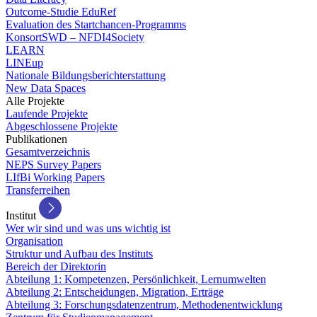
Outcome-Studie EduRef
Evaluation des Startchancen-Programms
KonsortSWD – NFDI4Society
LEARN
LINEup
Nationale Bildungsberichterstattung
New Data Spaces
Alle Projekte
Laufende Projekte
Abgeschlossene Projekte
Publikationen
Gesamtverzeichnis
NEPS Survey Papers
LIfBi Working Papers
Transferreihen
Institut
Wer wir sind und was uns wichtig ist
Organisation
Struktur und Aufbau des Instituts
Bereich der Direktorin
Abteilung 1: Kompetenzen, Persönlichkeit, Lernumwelten
Abteilung 2: Entscheidungen, Migration, Erträge
Abteilung 3: Forschungsdatenzentrum, Methodenentwicklung