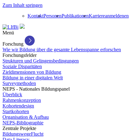
Zum Inhalt springen
Kontakt
Personen
Publikationen
Karriere
anmelden
en
Menü
Forschung
Wie wir Bildung über die gesamte Lebensspanne erforschen
Forschungsfelder
Strukturen und Gelingensbedingungen
Soziale Disparitäten
Zieldimensionen von Bildung
Bildung in einer digitalen Welt
Surveymethoden
NEPS - Nationales Bildungspanel
Überblick
Rahmenkonzeption
Kohortendesign
Startkohorten
Organisation & Aufbau
NEPS-Bibliographie
Zentrale Projekte
BildungswegeFlucht
Data Literacy