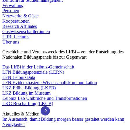
Zentrum für Studienmanagement
Verwaltung
Personen
Netzwerke & Gäste
Kooperationen
Research Affiliates
Gastwissenschaftler:innen
LIfBi Lectures
Über uns
Geschichte und Vereinszweck des LIfBi – von der Entstehung des
Nationalen Bildungspanels bis zur Gegenwart
Das LIfBi in der Leibniz-Gemeinschaft
LFN Bildungspotenziale (LERN)
LFN LeibnizData
LFN Evidenzbasierte Wissenschaftskommunikation
LKZ Frühe Bildung (LKFB)
LKZ Bildung im Museum
Leibniz-Lab Umbrüche und Transformationen
LKC Beschaffung (LKCB)
Aktuelles & Medien
Im Austausch, damit Bildung morgen besser gestaltet werden kann
Neuigkeiten