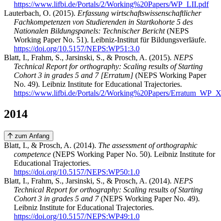
https://www.lifbi.de/Portals/2/Working%20Papers/WP_LII.pdf
Lauterbach, O. (2015).
Erfassung wirtschaftswissenschaftlicher
Fachkompetenzen von Studierenden in Startkohorte 5 des
Nationalen Bildungspanels: Technischer Bericht
(NEPS
Working Paper No. 51). Leibniz-Institut für Bildungsverläufe.
https://doi.org/10.5157/NEPS:WP51:3.0
Blatt, I., Frahm, S., Jarsinski, S., & Prosch, A. (2015).
NEPS
Technical Report for orthography: Scaling results of Starting
Cohort 3 in grades 5 and 7 [Erratum]
(NEPS Working Paper
No. 49). Leibniz Institute for Educational Trajectories.
https://www.lifbi.de/Portals/2/Working%20Papers/Erratum_WP_
2014
zum Anfang
Blatt, I., & Prosch, A. (2014).
The assessment of orthographic
competence
(NEPS Working Paper No. 50). Leibniz Institute for
Educational Trajectories.
https://doi.org/10.5157/NEPS:WP50:1.0
Blatt, I., Frahm, S., Jarsinski, S., & Prosch, A. (2014).
NEPS
Technical Report for orthography: Scaling results of Starting
Cohort 3 in grades 5 and 7
(NEPS Working Paper No. 49).
Leibniz Institute for Educational Trajectories.
https://doi.org/10.5157/NEPS:WP49:1.0