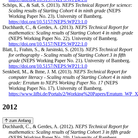
Schöps, K., & Saß, S. (2013).
NEPS Technical Report for science:
Scaling results of Starting Cohort 4 in ninth grade
(NEPS
Working Paper No. 23). University of Bamberg.
https://doi.org/10.5157/NEPS:WP23:1.0
Duchhardt, C., & Gerdes, A. (2013).
NEPS Technical Report for
mathematics: Scaling results of Starting Cohort 4 in ninth grade
(NEPS Working Paper No. 22). University of Bamberg.
https://doi.org/10.5157/NEPS:WP22:1.0
Blatt, I., Frahm, S., & Jarsinski, S. (2013).
NEPS Technical Report
for orthography - Scaling results of Starting Cohort 3 in fifth
grade
(NEPS Working Paper No. 21). University of Bamberg.
https://doi.org/10.5157/NEPS:WP21:1.0
Senkbeil, M., & Ihme, J. M. (2013).
NEPS Technical Report for
computer literacy - Scaling results of Starting Cohort 4 in ninth
grade: Erratum to NEPS Working Paper No. 17
(NEPS
Working Paper No. 17). University of Bamberg.
https://www.lifbi.de/Portals/2/Working%20Papers/Erratum_WP_X
2012
zum Anfang
Duchhardt, C., & Gerdes, A. (2012).
NEPS Technical Report for
mathematics: Scaling results of Starting Cohort 3 in fifth grade
(NEPS Working Paper No. 19). University of Bamberg.