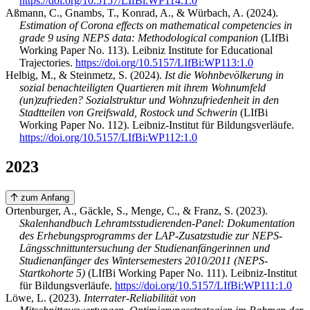
https://doi.org/10.5157/LIfBi:WP114:1.0
Aßmann, C., Gnambs, T., Konrad, A., & Würbach, A. (2024).
Estimation of Corona effects on mathematical competencies in
grade 9 using NEPS data: Methodological companion
(LIfBi
Working Paper No. 113). Leibniz Institute for Educational
Trajectories.
https://doi.org/10.5157/LIfBi:WP113:1.0
Helbig, M., & Steinmetz, S. (2024).
Ist die Wohnbevölkerung in
sozial benachteiligten Quartieren mit ihrem Wohnumfeld
(un)zufrieden? Sozialstruktur und Wohnzufriedenheit in den
Stadtteilen von Greifswald, Rostock und Schwerin
(LIfBi
Working Paper No. 112). Leibniz-Institut für Bildungsverläufe.
https://doi.org/10.5157/LIfBi:WP112:1.0
+ Add-on
2023
zum Anfang
Ortenburger, A., Gäckle, S., Menge, C., & Franz, S. (2023).
Skalenhandbuch Lehramtsstudierenden-Panel: Dokumentation
des Erhebungsprogramms der LAP-Zusatzstudie zur NEPS-
Längsschnittuntersuchung der Studienanfängerinnen und
Studienanfänger des Wintersemesters 2010/2011 (NEPS-
Startkohorte 5)
(LIfBi Working Paper No. 111). Leibniz-Institut
für Bildungsverläufe.
https://doi.org/10.5157/LIfBi:WP111:1.0
Löwe, L. (2023).
Interrater-Reliabilität von