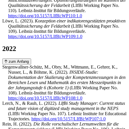
Mitschnittauswertungen. Optimierungsstrategien im Rahmen der
Qualitätssicherung der Feldarbeit
(LIfBi Working Paper No.
110). Leibniz-Institut für Bildungsverläufe.
https://doi.org/10.5157/LIfBi:WP110:1.0
Löwe, L. (2023).
Konzeption einer indikatorengestützten proaktiven
Qualitätssicherung der Feldarbeit
(LIfBi Working Paper No.
109). Leibniz-Institut für Bildungsverläufe.
https://doi.org/10.5157/LIfBi:WP109:1.0
2022
zum Anfang
Stegenwallner-Schütz, M., Obry, M., Wittmann, E., Gehrer, K.,
Nusser, L., & Böhme, K. (2022).
INSIDE-Studie:
Dokumentation der Skalierung der Kompetenzmessungen in den
Bereichen Lesen und Mathematik des ersten Messzeitpunkts in
der Jahrgangsstufe 6 (Kohorte 1)
(LIfBi Working Paper No.
108). Leibniz-Institut für Bildungsverläufe.
https://doi.org/10.5157/LIfBi:WP108:1.0
Lerch, N., & Rauh, L. (2022).
LIfBi Study Manager: Current status
and future vision of digitized study management in the NEPS
(LIfBi Working Paper No. 107). Leibniz Institute for Educational
Trajectories.
https://doi.org/10.5157/LIfBi:WP107:1.0
Rein, H. (2022).
Die Rolle vorschulischer Lernumwelten für die