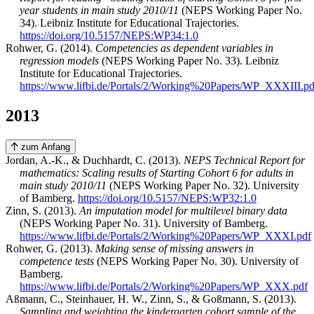
year students in main study 2010/11
(NEPS Working Paper No.
34). Leibniz Institute for Educational Trajectories.
https://doi.org/10.5157/NEPS:WP34:1.0
Rohwer, G. (2014).
Competencies as dependent variables in
regression models
(NEPS Working Paper No. 33). Leibniz
Institute for Educational Trajectories.
https://www.lifbi.de/Portals/2/Working%20Papers/WP_XXXIII.pd
2013
zum Anfang
Jordan, A.-K., & Duchhardt, C. (2013).
NEPS Technical Report for
mathematics: Scaling results of Starting Cohort 6 for adults in
main study 2010/11
(NEPS Working Paper No. 32). University
of Bamberg.
https://doi.org/10.5157/NEPS:WP32:1.0
Zinn, S. (2013).
An imputation model for multilevel binary data
(NEPS Working Paper No. 31). University of Bamberg.
https://www.lifbi.de/Portals/2/Working%20Papers/WP_XXXI.pdf
Rohwer, G. (2013).
Making sense of missing answers in
competence tests
(NEPS Working Paper No. 30). University of
Bamberg.
https://www.lifbi.de/Portals/2/Working%20Papers/WP_XXX.pdf
Aßmann, C., Steinhauer, H. W., Zinn, S., & Goßmann, S. (2013).
Sampling and weighting the kindergarten cohort sample of the