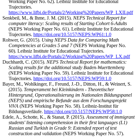
Working Paper No. 62). Leibniz Institute for Educational
Trajectories.
https://www.lifbi.de/Portals/2/Working%20Papers/WP_LXII.pdf
Senkbeil, M., & Ihme, J. M. (2015).
NEPS Technical Report for
computer literacy: Scaling results of Starting Cohort 6-Adults
(NEPS Working Paper No. 61). Leibniz Institute for Educational
Trajectories.
https://doi.org/10.5157/NEPS:WP61:1.0
Rohwer, G. (2015).
Using NEPS Data for Comparing Math
Competencies at Grades 5 and 7
(NEPS Working Paper No.
60). Leibniz Institute for Educational Trajectories.
https://www.lifbi.de/Portals/2/Working%20Papers/WP_LX.pdf
Duchhardt, C. (2015).
NEPS Technical Report for mathematics:
Scaling results for the additional study Baden-Wuerttemberg
(NEPS Working Paper No. 59). Leibniz Institute for Educational
Trajectories.
https://doi.org/10.5157/NEPS:WP59:1.0
Bayer, M., Wohlkinger, F., Freund, J.-D., Ditton, H., & Weinert, S.
(2015).
Temperament bei Kleinkindern - Theoretischer
Hintergrund, Operationalisierung im Nationalen Bildungspanel
(NEPS) und empirische Befunde aus dem Forschungsprojekt
ViVA
(NEPS Working Paper No. 58). Leibniz-Institut für
Bildungsverläufe.
https://doi.org/10.5157/NEPS:WP58:1.0
Edele, A., Schotte, K., & Stanat, P. (2015).
Assessment of immigrant
students' listening comprehension in their first languages (L1)
Russian and Turkish in Grade 9: Extended report of test
construction and validation
(NEPS Working Paper No. 57).