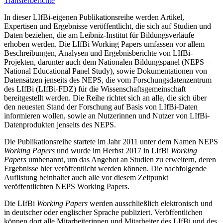
Transferberichte
In dieser LIfBi-eigenen Publikationsreihe werden Artikel,
Expertisen und Ergebnisse veröffentlicht, die sich auf Studien und
Daten beziehen, die am Leibniz-Institut für Bildungsverläufe
erhoben werden. Die LIfBi Working Papers umfassen vor allem
Beschreibungen, Analysen und Ergebnisberichte von LIfBi-
Projekten, darunter auch dem Nationalen Bildungspanel (NEPS –
National Educational Panel Study), sowie Dokumentationen von
Datensätzen jenseits des NEPS, die vom Forschungsdatenzentrum
des LIfBi (LIfBi-FDZ) für die Wissenschaftsgemeinschaft
bereitgestellt werden. Die Reihe richtet sich an alle, die sich über
den neuesten Stand der Forschung auf Basis von LIfBi-Daten
informieren wollen, sowie an Nutzerinnen und Nutzer von LIfBi-
Datenprodukten jenseits des NEPS.
Die Publikationsreihe startete im Jahr 2011 unter dem Namen NEPS
Working Papers
und wurde im Herbst 2017 in LIfBi
Working
Papers
umbenannt, um das Angebot an Studien zu erweitern, deren
Ergebnisse hier veröffentlicht werden können. Die nachfolgende
Auflistung beinhaltet auch alle vor diesem Zeitpunkt
veröffentlichten NEPS Working Papers.
Die LIfBi
Working Papers
werden ausschließlich elektronisch und
in deutscher oder englischer Sprache publiziert. Veröffentlichen
können dort alle Mitarbeiterinnen und Mitarbeiter des LIfBi und des