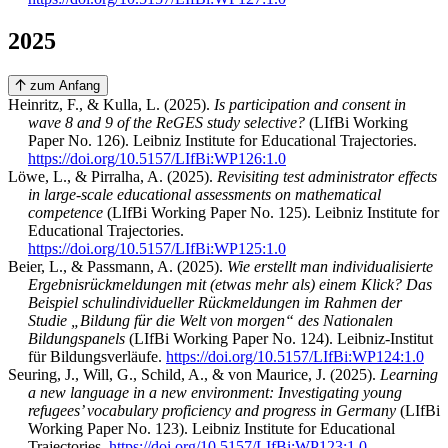
2025
zum Anfang
Heinritz, F., & Kulla, L. (2025).
Is participation and consent in
wave 8 and 9 of the ReGES study selective?
(LIfBi Working
Paper No. 126). Leibniz Institute for Educational Trajectories.
https://doi.org/10.5157/LIfBi:WP126:1.0
Löwe, L., & Pirralha, A. (2025).
Revisiting test administrator effects
in large-scale educational assessments on mathematical
competence
(LIfBi Working Paper No. 125). Leibniz Institute for
Educational Trajectories.
https://doi.org/10.5157/LIfBi:WP125:1.0
Beier, L., & Passmann, A. (2025).
Wie erstellt man individualisierte
Ergebnisrückmeldungen mit (etwas mehr als) einem Klick? Das
Beispiel schulindividueller Rückmeldungen im Rahmen der
Studie „Bildung für die Welt von morgen“ des Nationalen
Bildungspanels
(LIfBi Working Paper No. 124). Leibniz-Institut
für Bildungsverläufe.
https://doi.org/10.5157/LIfBi:WP124:1.0
Seuring, J., Will, G., Schild, A., & von Maurice, J. (2025).
Learning
a new language in a new environment: Investigating young
refugees’ vocabulary proficiency and progress in Germany
(LIfBi
Working Paper No. 123). Leibniz Institute for Educational
Trajectories.
https://doi.org/10.5157/LIfBi:WP123:1.0