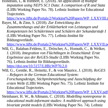
Hondralis, I., & Himbert, E. (2018).
An application of multiple
imputation using NEPS SC1 Data: A comparison of R and Stata
(LIfBi Working Paper No. 78). Leibniz Institute for Educational
Trajectories.
https://www.lifbi.de/Portals/2/Working%20Papers/WP_LXXVIII.
Bayer, M., & Zinn, S. (2018).
Zur Entwicklung des
Zusammenhangs und der Erklärbarkeit von Leistungen und
Kompetenzen bei Schülerinnen und Schülern der Sekundarstufe I
(LIfBi Working Paper No. 77). Leibniz-Institut für
Bildungsverläufe.
https://www.lifbi.de/Portals/2/Working%20Papers/WP_LXXVII.p
Will, G., Balaban-Feldens, E., Dröscher, A., Homuth, C., & Welker,
J. (2018).
Integration von Flüchtlingen in Deutschland: Erste
Ergebnisse aus der ReGES-Studie
(LIfBi Working Paper No.
76). Leibniz-Institut für Bildungsverläufe.
https://doi.org/10.5157/LIfBi:WP76:2.0
Will, G., Gentile, R., Heinritz, F., & von Maurice, J. (2018).
ReGES
– Refugees in the German Educational System:
Forschungsdesign, Stichprobenziehung und Ausschöpfung der
ersten Welle
(LIfBi Working Paper No. 75). Leibniz Institute for
Educational Trajectories.
https://www.lifbi.de/Portals/2/Working%20Papers/WP_LXXV.pdf
Steinhauer, H. W., & Aßmann, C. (2018).
Modelling nonresponse in
educational multi-informant studies: A multilevel approach using
bivariate probit models
(LIfBi Working Paper No. 74). Leibniz