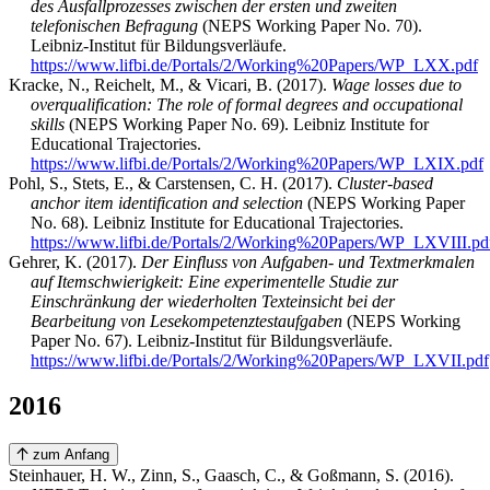
des Ausfallprozesses zwischen der ersten und zweiten
telefonischen Befragung
(NEPS Working Paper No. 70).
Leibniz-Institut für Bildungsverläufe.
https://www.lifbi.de/Portals/2/Working%20Papers/WP_LXX.pdf
Kracke, N., Reichelt, M., & Vicari, B. (2017).
Wage losses due to
overqualification: The role of formal degrees and occupational
skills
(NEPS Working Paper No. 69). Leibniz Institute for
Educational Trajectories.
https://www.lifbi.de/Portals/2/Working%20Papers/WP_LXIX.pdf
Pohl, S., Stets, E., & Carstensen, C. H. (2017).
Cluster-based
anchor item identification and selection
(NEPS Working Paper
No. 68). Leibniz Institute for Educational Trajectories.
https://www.lifbi.de/Portals/2/Working%20Papers/WP_LXVIII.pd
Gehrer, K. (2017).
Der Einfluss von Aufgaben- und Textmerkmalen
auf Itemschwierigkeit: Eine experimentelle Studie zur
Einschränkung der wiederholten Texteinsicht bei der
Bearbeitung von Lesekompetenztestaufgaben
(NEPS Working
Paper No. 67). Leibniz-Institut für Bildungsverläufe.
https://www.lifbi.de/Portals/2/Working%20Papers/WP_LXVII.pdf
2016
zum Anfang
Steinhauer, H. W., Zinn, S., Gaasch, C., & Goßmann, S. (2016).