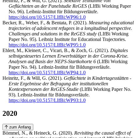
Heinritz, F., & Will, G. (2021).
Selektive Teilnahme von
Geflüchteten an der Panelstudie ReGES
(LIfBi Working Paper
No. 96). Leibniz-Institut für Bildungsverläufe.
https://doi.org/10.5157/LIfBi:WP96:1.0
Becker, R., Weber, F., & Bentata, P. (2021).
Measuring educational
trajectories of adolescent refugees in a longitudinal perspective.
Challenges and solutions in the ReGES study
(LIfBi Working
Paper No. 95). Leibniz Institute for Educational Trajectories.
https://doi.org/10.5157/LIfBi:WP95:1.0
Ehlert, M., Kleinert, C., Vicari, B., & Zoch, G. (2021).
Digitales
selbstgesteuertes Lernen Erwerbstätiger in der Corona-Krise.
Analysen auf Basis der NEPS-Startkohorte 6
(LIfBi Working
Paper No. 94). Leibniz-Institut für Bildungsverläufe.
https://doi.org/10.5157/LIfBi:WP94:1.0
Heinritz, F., & Will, G. (2021).
Geflüchtete in Kindertagesstätten -
Erste Ergebnisse der Befragung der institutionellen
Kontextpersonen der ReGES-Studie
(LIfBi Working Paper No.
93). Leibniz-Institut für Bildungsverläufe.
https://doi.org/10.5157/LIfBi:WP93:1.0
2020
zum Anfang
Bömmel, N., & Heineck, G. (2020).
Revisiting the causal effect of