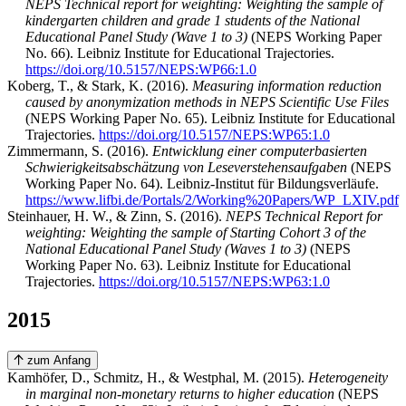
NEPS Technical report for weighting: Weighting the sample of
kindergarten children and grade 1 students of the National
Educational Panel Study (Wave 1 to 3)
(NEPS Working Paper
No. 66). Leibniz Institute for Educational Trajectories.
https://doi.org/10.5157/NEPS:WP66:1.0
Koberg, T., & Stark, K. (2016).
Measuring information reduction
caused by anonymization methods in NEPS Scientific Use Files
(NEPS Working Paper No. 65). Leibniz Institute for Educational
Trajectories.
https://doi.org/10.5157/NEPS:WP65:1.0
Zimmermann, S. (2016).
Entwicklung einer computerbasierten
Schwierigkeitsabschätzung von Leseverstehensaufgaben
(NEPS
Working Paper No. 64). Leibniz-Institut für Bildungsverläufe.
https://www.lifbi.de/Portals/2/Working%20Papers/WP_LXIV.pdf
Steinhauer, H. W., & Zinn, S. (2016).
NEPS Technical Report for
weighting: Weighting the sample of Starting Cohort 3 of the
National Educational Panel Study (Waves 1 to 3)
(NEPS
Working Paper No. 63). Leibniz Institute for Educational
Trajectories.
https://doi.org/10.5157/NEPS:WP63:1.0
2015
zum Anfang
Kamhöfer, D., Schmitz, H., & Westphal, M. (2015).
Heterogeneity
in marginal non-monetary returns to higher education
(NEPS