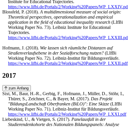
Institute for Educational Trajectories.
https://www.lifbi.de/Portals/2/Working%20Papers/WP_LXXIV.pd
Blossfeld, P. (2018).
A multidimensional measure of social origin:
Theoretical perspectives, operationalization and empirical
application in the field of educational inequality research
(LIfBi
Working Paper No. 73). Leibniz Institute for Educational
Trajectories.
https://www.lifbi.de/Portals/2/Working%20Papers/WP_LXXIII.pd
+ Add-on
Hofmann, J. (2018).
Wie lassen sich räumliche Distanzen auf
Straßenverlaufsebene in der Sozialforschung nutzen?
(LIfBi
Working Paper No. 72). Leibniz-Institut für Bildungsverläufe.
https://www.lifbi.de/Portals/2/Working%20Papers/WP_LXXII.pdf
2017
zum Anfang
Sixt, M., Baur, H.-R., Gerbig, F., Hofmann, J., Müller, D., Stöhr, I.,
Thürer, S., Zeichner, C., & Bayer, M. (2017).
Das Projekt
"BildungsLandschaft Oberfranken (BiLO)": Eine Skizze
(LIfBi
Working Paper No. 71). Leibniz-Institut für Bildungsverläufe.
https://www.lifbi.de/Portals/2/Working%20Papers/WP_LXXI.pdf
Liebeskind, U., & Vietgen, S. (2017).
Panelausfall in der
Studierendenkohorte des Nationalen Bildungspanels: Analyse