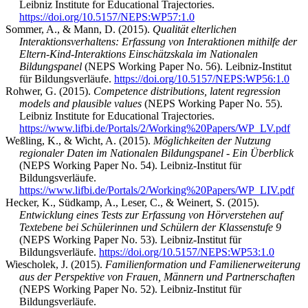
Leibniz Institute for Educational Trajectories.
https://doi.org/10.5157/NEPS:WP57:1.0
Sommer, A., & Mann, D. (2015).
Qualität elterlichen
Interaktionsverhaltens: Erfassung von Interaktionen mithilfe der
Eltern-Kind-Interaktions Einschätzskala im Nationalen
Bildungspanel
(NEPS Working Paper No. 56). Leibniz-Institut
für Bildungsverläufe.
https://doi.org/10.5157/NEPS:WP56:1.0
Rohwer, G. (2015).
Competence distributions, latent regression
models and plausible values
(NEPS Working Paper No. 55).
Leibniz Institute for Educational Trajectories.
https://www.lifbi.de/Portals/2/Working%20Papers/WP_LV.pdf
Weßling, K., & Wicht, A. (2015).
Möglichkeiten der Nutzung
regionaler Daten im Nationalen Bildungspanel - Ein Überblick
(NEPS Working Paper No. 54). Leibniz-Institut für
Bildungsverläufe.
https://www.lifbi.de/Portals/2/Working%20Papers/WP_LIV.pdf
Hecker, K., Südkamp, A., Leser, C., & Weinert, S. (2015).
Entwicklung eines Tests zur Erfassung von Hörverstehen auf
Textebene bei Schülerinnen und Schülern der Klassenstufe 9
(NEPS Working Paper No. 53). Leibniz-Institut für
Bildungsverläufe.
https://doi.org/10.5157/NEPS:WP53:1.0
Wiescholek, J. (2015).
Familienformation und Familienerweiterung
aus der Perspektive von Frauen, Männern und Partnerschaften
(NEPS Working Paper No. 52). Leibniz-Institut für
Bildungsverläufe.