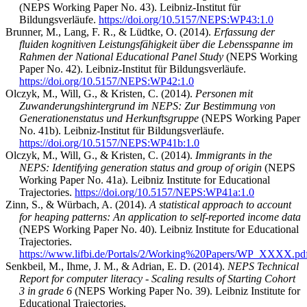
(NEPS Working Paper No. 43). Leibniz-Institut für
Bildungsverläufe.
https://doi.org/10.5157/NEPS:WP43:1.0
Brunner, M., Lang, F. R., & Lüdtke, O. (2014).
Erfassung der
fluiden kognitiven Leistungsfähigkeit über die Lebensspanne im
Rahmen der National Educational Panel Study
(NEPS Working
Paper No. 42). Leibniz-Institut für Bildungsverläufe.
https://doi.org/10.5157/NEPS:WP42:1.0
Olczyk, M., Will, G., & Kristen, C. (2014).
Personen mit
Zuwanderungshintergrund im NEPS: Zur Bestimmung von
Generationenstatus und Herkunftsgruppe
(NEPS Working Paper
No. 41b). Leibniz-Institut für Bildungsverläufe.
https://doi.org/10.5157/NEPS:WP41b:1.0
+ Add-on
Olczyk, M., Will, G., & Kristen, C. (2014).
Immigrants in the
NEPS: Identifying generation status and group of origin
(NEPS
Working Paper No. 41a). Leibniz Institute for Educational
Trajectories.
https://doi.org/10.5157/NEPS:WP41a:1.0
+ Add-on
Zinn, S., & Würbach, A. (2014).
A statistical approach to account
for heaping patterns: An application to self-reported income data
(NEPS Working Paper No. 40). Leibniz Institute for Educational
Trajectories.
https://www.lifbi.de/Portals/2/Working%20Papers/WP_XXXX.pd
Senkbeil, M., Ihme, J. M., & Adrian, E. D. (2014).
NEPS Technical
Report for computer literacy - Scaling results of Starting Cohort
3 in grade 6
(NEPS Working Paper No. 39). Leibniz Institute for
Educational Trajectories.