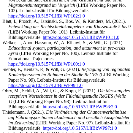
Migrationshintergrund im Vergleich
(LIfBi Working Paper No.
102). Leibniz-Institut für Bildungsverläufe.
https://doi.org/10.5157/LIfBi:WP102:1.0
Blatt, I., Prosch, A., Jarsinski, S., Bos, W., & Kanders, M. (2021).
Entwicklung der Rechtschreibkompetenz von Klassenstufe 5 bis 9
(LifBi Working Paper No. 101). Leibniz-Institut für
Bildungsverläufe.
https://doi.org/10.5157/LIfBi:WP101:1.0
Welker, J., Abou Hassoun, W., Al Rihawi, S., & Will, G. (2021).
Educational system, participation, and attainment in pre-crisis
Syria
(LIfBi Working Paper No. 100). Leibniz Institute for
Educational Trajectories.
https://doi.org/10.5157/LIfBi:WP100:1.0
Siebler, F., Bentata, P., & Will, G. (2021).
Befragung von regionalen
Kontextpersonen im Rahmen der Studie ReGES
(LIfBi Working
Paper No. 99). Leibniz-Institut für Bildungsverläufe.
https://doi.org/10.5157/LIfBi:WP99:1.0
Obry, M., Schild, A., Will, G., & Kopp, F. (2021).
Die Messung des
rezeptiven Wortschatzes in der Flüchtlingsstudie ReGES (Welle
1)
(LIfBi Working Paper No. 98). Leibniz-Institut für
Bildungsverläufe.
https://doi.org/10.5157/LIfBi:WP98:2.0
Thielemann, J. (2021).
Die Veränderung der Chancenverhältnisse
auf Führungspositionen akademisch und beruflich Ausgebildeter
im Zeitverlauf
(LIfBi Working Paper No. 97). Leibniz-Institut für
Bildungsverläufe.
https://doi.org/10.5157/LIfBi:WP97:1.0