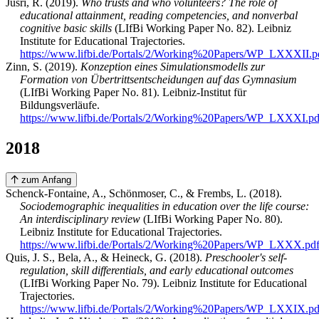
Jusri, R. (2019).
Who trusts and who volunteers? The role of
educational attainment, reading competencies, and nonverbal
cognitive basic skills
(LIfBi Working Paper No. 82). Leibniz
Institute for Educational Trajectories.
https://www.lifbi.de/Portals/2/Working%20Papers/WP_LXXXII.p
Zinn, S. (2019).
Konzeption eines Simulationsmodells zur
Formation von Übertrittsentscheidungen auf das Gymnasium
(LIfBi Working Paper No. 81). Leibniz-Institut für
Bildungsverläufe.
https://www.lifbi.de/Portals/2/Working%20Papers/WP_LXXXI.pd
2018
zum Anfang
Schenck-Fontaine, A., Schönmoser, C., & Frembs, L. (2018).
Sociodemographic inequalities in education over the life course:
An interdisciplinary review
(LIfBi Working Paper No. 80).
Leibniz Institute for Educational Trajectories.
https://www.lifbi.de/Portals/2/Working%20Papers/WP_LXXX.pd
Quis, J. S., Bela, A., & Heineck, G. (2018).
Preschooler's self-
regulation, skill differentials, and early educational outcomes
(LIfBi Working Paper No. 79). Leibniz Institute for Educational
Trajectories.
https://www.lifbi.de/Portals/2/Working%20Papers/WP_LXXIX.pd