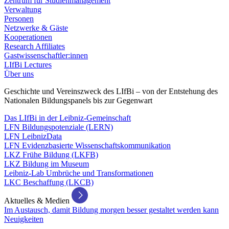
Zentrum für Studienmanagement
Verwaltung
Personen
Netzwerke & Gäste
Kooperationen
Research Affiliates
Gastwissenschaftler:innen
LIfBi Lectures
Über uns
Geschichte und Vereinszweck des LIfBi – von der Entstehung des
Nationalen Bildungspanels bis zur Gegenwart
Das LIfBi in der Leibniz-Gemeinschaft
LFN Bildungspotenziale (LERN)
LFN LeibnizData
LFN Evidenzbasierte Wissenschaftskommunikation
LKZ Frühe Bildung (LKFB)
LKZ Bildung im Museum
Leibniz-Lab Umbrüche und Transformationen
LKC Beschaffung (LKCB)
Aktuelles & Medien
Im Austausch, damit Bildung morgen besser gestaltet werden kann
Neuigkeiten