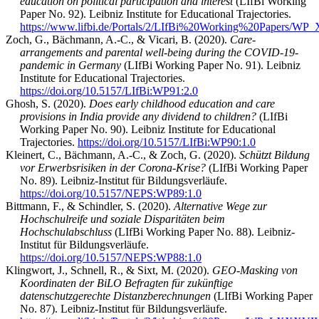
education on political participation and interest
(LIfBi Working
Paper No. 92). Leibniz Institute for Educational Trajectories.
https://www.lifbi.de/Portals/2/LIfBi%20Working%20Papers/WP_
Zoch, G., Bächmann, A.-C., & Vicari, B. (2020).
Care-
arrangements and parental well-being during the COVID-19-
pandemic in Germany
(LIfBi Working Paper No. 91). Leibniz
Institute for Educational Trajectories.
https://doi.org/10.5157/LIfBi:WP91:2.0
Ghosh, S. (2020).
Does early childhood education and care
provisions in India provide any dividend to children?
(LIfBi
Working Paper No. 90). Leibniz Institute for Educational
Trajectories.
https://doi.org/10.5157/LIfBi:WP90:1.0
Kleinert, C., Bächmann, A.-C., & Zoch, G. (2020).
Schützt Bildung
vor Erwerbsrisiken in der Corona-Krise?
(LIfBi Working Paper
No. 89). Leibniz-Institut für Bildungsverläufe.
https://doi.org/10.5157/NEPS:WP89:1.0
Bittmann, F., & Schindler, S. (2020).
Alternative Wege zur
Hochschulreife und soziale Disparitäten beim
Hochschulabschluss
(LIfBi Working Paper No. 88). Leibniz-
Institut für Bildungsverläufe.
https://doi.org/10.5157/NEPS:WP88:1.0
Klingwort, J., Schnell, R., & Sixt, M. (2020).
GEO-Masking von
Koordinaten der BiLO Befragten für zukünftige
datenschutzgerechte Distanzberechnungen
(LIfBi Working Paper
No. 87). Leibniz-Institut für Bildungsverläufe.