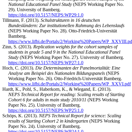
National Educational Panel Study
(NEPS Working Paper No.
29). University of Bamberg.
https://doi.org/10.5157/NEPS:WP29:1.0
Tillmann, F. (2013).
Schulstrukturen in 16 deutschen
Bundesländern: Zur institutionellen Rahmung des Lebenslaufs
(NEPS Working Paper No. 28). Otto-Friedrich-Universität
Bamberg.
https://www.lifbi.de/Portals/2/Working%20Papers/WP_XXVIII.pd
Zinn, S. (2013).
Replication weights for the cohort samples of
students in grade 5 and 9 in the National Educational Panel
Study
(NEPS Working Paper No. 27). University of Bamberg.
https://doi.org/10.5157/NEPS:WP27:1.0
Hoch, C. (2013).
Die Determinanten der Panelmortalität: Eine
Analyse am Beispiel des Nationalen Bildungspanels
(NEPS
Working Paper No. 26). Otto-Friedrich-Universität Bamberg.
https://www.lifbi.de/Portals/2/Working%20Papers/WP_XXVI.pdf
Hardt, K., Pohl, S., Haberkorn, K., & Wiegand, E. (2013).
NEPS Technical Report for reading: Scaling results of Starting
Cohort 6 for adults in main study 2010/11
(NEPS Working
Paper No. 25). University of Bamberg.
https://doi.org/10.5157/NEPS:WP25:1.0
Schöps, K. (2013).
NEPS Technical Report for science: Scaling
results of Starting Cohort 2 in kindergarten
(NEPS Working
Paper No. 24). University of Bamberg.
https://doi.org/10.5157/NEPS:WP24:1.0