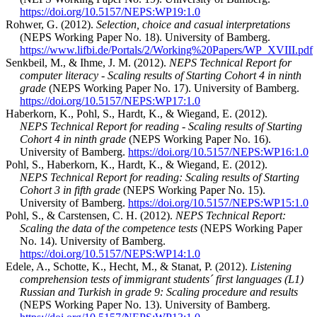
https://doi.org/10.5157/NEPS:WP19:1.0
Rohwer, G. (2012).
Selection, choice and casual interpretations
(NEPS Working Paper No. 18). University of Bamberg.
https://www.lifbi.de/Portals/2/Working%20Papers/WP_XVIII.pdf
Senkbeil, M., & Ihme, J. M. (2012).
NEPS Technical Report for
computer literacy - Scaling results of Starting Cohort 4 in ninth
grade
(NEPS Working Paper No. 17). University of Bamberg.
https://doi.org/10.5157/NEPS:WP17:1.0
Haberkorn, K., Pohl, S., Hardt, K., & Wiegand, E. (2012).
NEPS Technical Report for reading - Scaling results of Starting
Cohort 4 in ninth grade
(NEPS Working Paper No. 16).
University of Bamberg.
https://doi.org/10.5157/NEPS:WP16:1.0
Pohl, S., Haberkorn, K., Hardt, K., & Wiegand, E. (2012).
NEPS Technical Report for reading: Scaling results of Starting
Cohort 3 in fifth grade
(NEPS Working Paper No. 15).
University of Bamberg.
https://doi.org/10.5157/NEPS:WP15:1.0
Pohl, S., & Carstensen, C. H. (2012).
NEPS Technical Report:
Scaling the data of the competence tests
(NEPS Working Paper
No. 14). University of Bamberg.
https://doi.org/10.5157/NEPS:WP14:1.0
Edele, A., Schotte, K., Hecht, M., & Stanat, P. (2012).
Listening
comprehension tests of immigrant students´ first languages (L1)
Russian and Turkish in grade 9: Scaling procedure and results
(NEPS Working Paper No. 13). University of Bamberg.