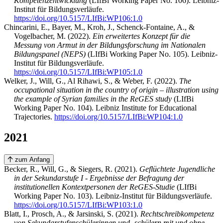
Kompetenzentwicklung
(LIfBi Working Paper No. 106). Leibniz-
Institut für Bildungsverläufe.
https://doi.org/10.5157/LIfBi:WP106:1.0
Chincarini, E., Bayer, M., Kroh, J., Schenck-Fontaine, A., &
Vogelbacher, M. (2022).
Ein erweitertes Konzept für die
Messung von Armut in der Bildungsforschung im Nationalen
Bildungspanel (NEPS)
(LIfBi Working Paper No. 105). Leibniz-
Institut für Bildungsverläufe.
https://doi.org/10.5157/LIfBi:WP105:1.0
Welker, J., Will, G., Al Rihawi, S., & Weber, F. (2022).
The
occupational situation in the country of origin – illustration using
the example of Syrian families in the ReGES study
(LIfBi
Working Paper No. 104). Leibniz Institute for Educational
Trajectories.
https://doi.org/10.5157/LIfBi:WP104:1.0
2021
zum Anfang
Becker, R., Will, G., & Siegers, R. (2021).
Geflüchtete Jugendliche
in der Sekundarstufe I - Ergebnisse der Befragung der
institutionellen Kontextpersonen der ReGES-Studie
(LIfBi
Working Paper No. 103). Leibniz-Institut für Bildungsverläufe.
https://doi.org/10.5157/LIfBi:WP103:1.0
Blatt, I., Prosch, A., & Jarsinski, S. (2021).
Rechtschreibkompetenz
von Sekundarstufenschülerinnen und -schülern mit und ohne