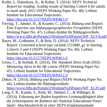
Koller, I., Haberkorn, K., & Rohm, T. (2014).
NEPS Technical
Report for reading: Scaling results of Starting Cohort 6 for adults
in main study 2012
(NEPS Working Paper No. 48). Leibniz
Institute for Educational Trajectories.
https://doi.org/10.5157/NEPS:WP48:1.0
Freytag, T., Jahnke, H., & Kramer, C. (2014).
Bildung und Region:
Eine Expertise aus bildungsgeographischer Perspektive
(NEPS
Working Paper No. 47). Leibniz-Institut für Bildungsverläufe.
https://www.lifbi.de/Portals/2/Working%20Papers/WP_XLVII.pdf
Bayer, M., Goßmann, F., & Bela, D. (2014).
NEPS Technical
Report: Generated school type variable t723080_g1 in Starting
Cohorts 3 and 4
(NEPS Working Paper No. 46). Leibniz
Institute for Educational Trajectories.
https://doi.org/10.5157/NEPS:WP46:1.0
Gross, C., & Seebaß, K. (2014).
The Standard Stress Scale (SSS):
Measuring stress in the life course
(NEPS Working Paper No.
45). Leibniz Institute for Educational Trajectories.
https://doi.org/10.5157/NEPS:WP45:1.0
Ditton, H. (2014).
Bildung und Region
(NEPS Working Paper No.
44). Leibniz-Institut für Bildungsverläufe.
https://www.lifbi.de/Portals/2/Working%20Papers/WP_XLIV.pdf
Lang, F. R., Kamin, S., Rohr, M., Stünkel, C., & Willinger, B.
(2014).
Erfassung der fluiden kognitiven Leistungsfähigkeit über
die Lebensspanne im Rahmen der National Educational Panel
Study: Abschlussbericht zu einer NEPS-Ergänzungsstudie