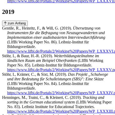
https://www.lifbi.de/Portals/2/Working%20Papers/WP_LXXXVII
2019
zum Anfang
Gentile, R., Heinritz, F., & Will, G. (2019).
Übersetzung von
Instrumenten für die Befragung von Neuzugewanderten und
Implementation einer audiobasierten Interviewdurchführung
(LIfBi Working Paper No. 86). Leibniz-Institut für
Bildungsverläufe.
https://www.lifbi.de/Portals/2/Working%20Papers/WP_LXXXVI.
Stöhr, I., & Baur, H.-R. (2019).
Weiterbildungsteilnahme im
ländlichen Raum am Beispiel Oberfranken
(LIfBi Working
Paper No. 85). Leibniz-Institut für Bildungsverläufe.
https://www.lifbi.de/Portals/2/Working%20Papers/WP_LXXXV.p
Stöhr, I., Krämer, C., & Sixt, M. (2019).
Das Projekt „Schulwege
und ihre Bedeutung für Schulleistungen (SBS)": Eine Skizze
(LIfBi Working Paper No. 84). Leibniz-Institut für
Bildungsverläufe.
https://www.lifbi.de/Portals/2/Working%20Papers/WP_LXXXIV.
Henninges, M., Traini, C., & Kleinert, C. (2019).
Tracking and
sorting in the German educational system
(LIfBi Working Paper
No. 83). Leibniz Institute for Educational Trajectories.
https://www.lifbi.de/Portals/2/Working%20Papers/WP_LXXXIII.