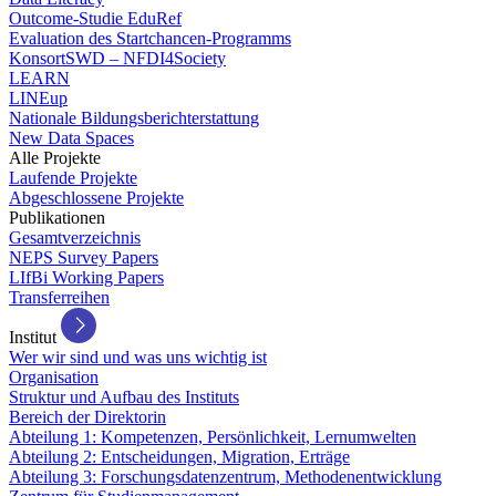
Outcome-Studie EduRef
Evaluation des Startchancen-Programms
KonsortSWD – NFDI4Society
LEARN
LINEup
Nationale Bildungsberichterstattung
New Data Spaces
Alle Projekte
Laufende Projekte
Abgeschlossene Projekte
Publikationen
Gesamtverzeichnis
NEPS Survey Papers
LIfBi Working Papers
Transferreihen
Institut
Wer wir sind und was uns wichtig ist
Organisation
Struktur und Aufbau des Instituts
Bereich der Direktorin
Abteilung 1: Kompetenzen, Persönlichkeit, Lernumwelten
Abteilung 2: Entscheidungen, Migration, Erträge
Abteilung 3: Forschungsdatenzentrum, Methodenentwicklung