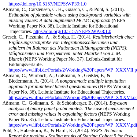
https://doi.org/10.5157/NEPS:WP39:1.0
Aßmann, C., Carstensen, C. H., Gaasch, C., & Pohl, S. (2014).
Estimation of plausible values using background variables with
missing values: A data augmented MCMC approach
(NEPS
Working Paper No. 38). Leibniz Institute for Educational
Trajectories.
https://doi.org/10.5157/NEPS:WP38:1.0
Gresch, C., Piezunka, A., & Solga, H. (2014).
Realisierbarkeit einer
Ergänzungsstichprobe von Integrationsschülerinnen und -
schülern im Rahmen des Nationalen Bildungspanels (NEPS):
Möglichkeiten und Perspektiven, unter Mitarbeit von J. M.
Blanck
(NEPS Working Paper No. 37). Leibniz-Institut für
Bildungsverläufe.
https://www.lifbi.de/Portals/2/Working%20Papers/WP_XXXVII.p
Aßmann, C., Würbach, A., Goßmann, S., Geißler, F., &
Biedermann, A. (2014).
A nonparametic multiple imputation
approach for multilevel filtered questionnaires
(NEPS Working
Paper No. 36). Leibniz Institute for Educational Trajectories.
https://www.lifbi.de/Portals/2/Working%20Papers/WP_XXXVI.p
Aßmann, C., Goßmann, S., & Schönberger, B. (2014).
Bayesian
analysis of binary panel probit models: The case of measurement
error and missing values in explaining factors
(NEPS Working
Paper No. 35). Leibniz Institute for Educational Trajectories.
https://www.lifbi.de/Portals/2/Working%20Papers/WP_XXXV.pd
Pohl, S., Haberkorn, K., & Hardt, K. (2014).
NEPS Technical
Report for reading - Scaling results of Starting Cohort 5 for first-