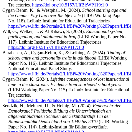
Trajectories.
https://doi.org/10.5157/LIfBi:WP119:1.0
Cygan-Rehm, K., & Westphal, M. (2024).
School starting age and
the Gender Pay Gap over the life cycle
(LIfBi Working Paper
No. 118). Leibniz Institute for Educational Trajectories.
https://www.lifbi.de/Portals/2/LIfBi%20Working%20Papers/LIf
Will, G., Welker, J., & Al Rihawi, S. (2024).
Educational system,
participation, and attainment in Iraq
(LIfBi Working Paper No.
117). Leibniz Institute for Educational Trajectories.
https://doi.org/10.5157/LIfBi:WP117:1.0
Barabasch, A., Cygan-Rehm, K., & Leibing, A. (2024).
Timing of
school entry and personality traits in adulthood
(LIfBi Working
Paper No. 116). Leibniz Institute for Educational Trajectories,
National Educational Panel Study.
https://www.lifbi.de/Portals/2/LIfBi%20Working%20Papers/LIf
Cygan-Rehm, K. (2024).
Lifetime consequences of lost instructional
time in the classroom: Evidence from shortened school years
(LIfBi Working Paper No. 115). Leibniz Institute for Educational
Trajectories.
https://www.lifbi.de/Portals/2/LIfBi%20Working%20Papers/LIf
Sendzik, N., Mehnert, U., & Helbig, M. (2024).
Feuerwehr der
Demokratie? Politische Bildung als Unterrichtsfach an
allgemeinbildenden Schulen der Sekundarstufe I in der
Bundesrepublik Deutschland von 1949 bis 2019
(LIfBi Working
Paper No. 114). Leibniz-Institut für Bildungsverläufe.