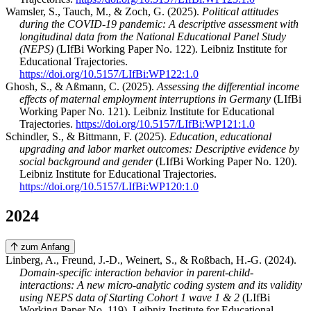
Wamsler, S., Tauch, M., & Zoch, G. (2025).
Political attitudes
during the COVID-19 pandemic: A descriptive assessment with
longitudinal data from the National Educational Panel Study
(NEPS)
(LIfBi Working Paper No. 122). Leibniz Institute for
Educational Trajectories.
https://doi.org/10.5157/LIfBi:WP122:1.0
Ghosh, S., & Aßmann, C. (2025).
Assessing the differential income
effects of maternal employment interruptions in Germany
(LIfBi
Working Paper No. 121). Leibniz Institute for Educational
Trajectories.
https://doi.org/10.5157/LIfBi:WP121:1.0
Schindler, S., & Bittmann, F. (2025).
Education, educational
upgrading and labor market outcomes: Descriptive evidence by
social background and gender
(LIfBi Working Paper No. 120).
Leibniz Institute for Educational Trajectories.
https://doi.org/10.5157/LIfBi:WP120:1.0
+ Add-on
2024
zum Anfang
Linberg, A., Freund, J.-D., Weinert, S., & Roßbach, H.-G. (2024).
Domain‐specific interaction behavior in parent‐child‐
interactions: A new micro-analytic coding system and its validity
using NEPS data of Starting Cohort 1 wave 1 & 2
(LIfBi
Working Paper No. 119). Leibniz Institute for Educational