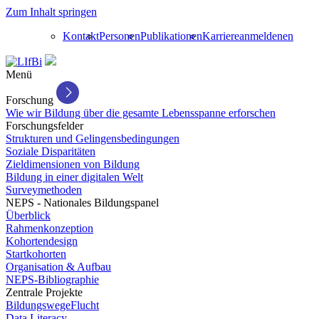
Zum Inhalt springen
Kontakt
Personen
Publikationen
Karriere
anmelden
en
Menü
Forschung
Wie wir Bildung über die gesamte Lebensspanne erforschen
Forschungsfelder
Strukturen und Gelingensbedingungen
Soziale Disparitäten
Zieldimensionen von Bildung
Bildung in einer digitalen Welt
Surveymethoden
NEPS - Nationales Bildungspanel
Überblick
Rahmenkonzeption
Kohortendesign
Startkohorten
Organisation & Aufbau
NEPS-Bibliographie
Zentrale Projekte
BildungswegeFlucht
Data Literacy