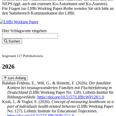
NEPS (ggf. auch mit externen Ko-Autorinnen und Ko-Autoren).
Für Fragen zur LIfBi Working Paper-Reihe wenden Sie sich bitte an
den Stabsbereich Kommunikation des LIfBi.
Hier Schlagworte eingeben
Suchen
2026
2025
2024
2023
2022
2021
2020
2019
2018
2017
2016
2015
2014
2013
2012
2011
Insgesamt
127
Publikationen.
2026
zum Anfang
Balaban-Feldens, E., Will, G., & Heinritz, F. (2026).
Der familiäre
Kontext bei neuzugewanderten Familien mit Fluchterfahrung in
Deutschland
(LIfBi Working Paper No. 128). Leibniz-Institut für
Bildungsverläufe.
https://doi.org/10.5157/LIfBi:WP128:1.0
Kroh, J., & Vogler, S. (2026).
Concept of measuring healthcare as a
part of individuals health-related behavior
(LIfBi Working Paper
No. 127). Leibniz Institute for Educational Trajectories.
https://doi.org/10.5157/LIfBi:WP127:1.0