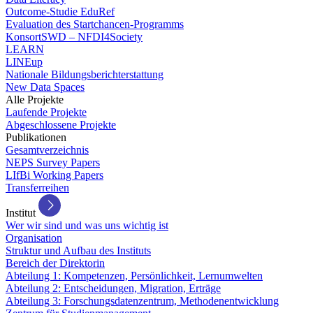
Outcome-Studie EduRef
Evaluation des Startchancen-Programms
KonsortSWD – NFDI4Society
LEARN
LINEup
Nationale Bildungsberichterstattung
New Data Spaces
Alle Projekte
Laufende Projekte
Abgeschlossene Projekte
Publikationen
Gesamtverzeichnis
NEPS Survey Papers
LIfBi Working Papers
Transferreihen
Institut
Wer wir sind und was uns wichtig ist
Organisation
Struktur und Aufbau des Instituts
Bereich der Direktorin
Abteilung 1: Kompetenzen, Persönlichkeit, Lernumwelten
Abteilung 2: Entscheidungen, Migration, Erträge
Abteilung 3: Forschungsdatenzentrum, Methodenentwicklung