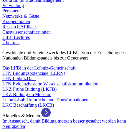
Zentrum für Studienmanagement
Verwaltung
Personen
Netzwerke & Gäste
Kooperationen
Research Affiliates
Gastwissenschaftler:innen
LIfBi Lectures
Über uns
Geschichte und Vereinszweck des LIfBi – von der Entstehung des
Nationalen Bildungspanels bis zur Gegenwart
Das LIfBi in der Leibniz-Gemeinschaft
LFN Bildungspotenziale (LERN)
LFN LeibnizData
LFN Evidenzbasierte Wissenschaftskommunikation
LKZ Frühe Bildung (LKFB)
LKZ Bildung im Museum
Leibniz-Lab Umbrüche und Transformationen
LKC Beschaffung (LKCB)
Aktuelles & Medien
Im Austausch, damit Bildung morgen besser gestaltet werden kann
Neuigkeiten