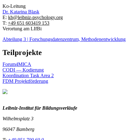
Ko-Leitung
Dr.
Katarina Blask
E:
kb@leibniz-psychology.org
T:
+49 651 603419 153
Verortung am LIfBi
Abteilung 3 | Forschungsdatenzentrum, Methodenentwicklung
Teilprojekte
Forum4MICA
CODI — Kodierung
Koordination Task Area 2
FDM Projektförderung
Leibniz-I
nstitut für Bildungsverläufe
Wilhelmsplatz 3
96047 Bamberg
T:
+49 951 700 60 0