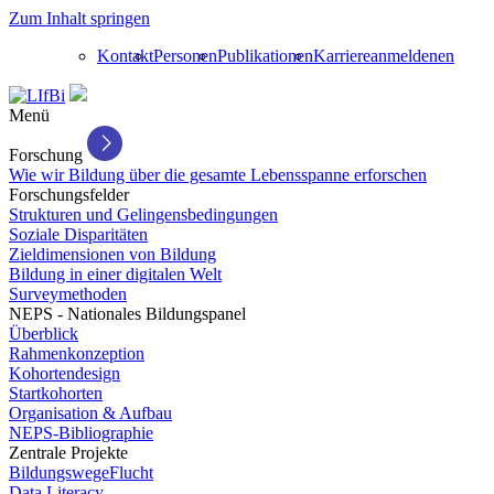
Zum Inhalt springen
Kontakt
Personen
Publikationen
Karriere
anmelden
en
Menü
Forschung
Wie wir Bildung über die gesamte Lebensspanne erforschen
Forschungsfelder
Strukturen und Gelingensbedingungen
Soziale Disparitäten
Zieldimensionen von Bildung
Bildung in einer digitalen Welt
Surveymethoden
NEPS - Nationales Bildungspanel
Überblick
Rahmenkonzeption
Kohortendesign
Startkohorten
Organisation & Aufbau
NEPS-Bibliographie
Zentrale Projekte
BildungswegeFlucht
Data Literacy