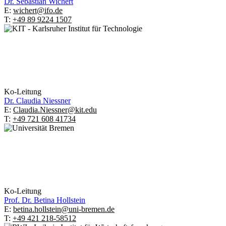
Dr.
Sebastian Wichert
E:
wichert@ifo.de
T:
+49 89 9224 1507
Ko-Leitung
Dr.
Claudia Niessner
E:
Claudia.Niessner@kit.edu
T:
+49 721 608 41734
Ko-Leitung
Prof. Dr.
Betina Hollstein
E:
betina.hollstein@uni-bremen.de
T:
+49 421 218-58512