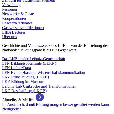
Zentrum für Studienmanagement
Verwaltung
Personen
Netzwerke & Gäste
Kooperationen
Research Affiliates
Gastwissenschaftler:innen
LIfBi Lectures
Über uns
Geschichte und Vereinszweck des LIfBi – von der Entstehung des
Nationalen Bildungspanels bis zur Gegenwart
Das LIfBi in der Leibniz-Gemeinschaft
LFN Bildungspotenziale (LERN)
LFN LeibnizData
LFN Evidenzbasierte Wissenschaftskommunikation
LKZ Frühe Bildung (LKFB)
LKZ Bildung im Museum
Leibniz-Lab Umbrüche und Transformationen
LKC Beschaffung (LKCB)
Aktuelles & Medien
Im Austausch, damit Bildung morgen besser gestaltet werden kann
Neuigkeiten