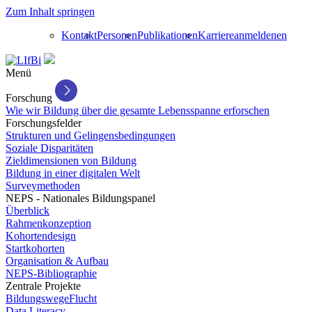
Zum Inhalt springen
Kontakt
Personen
Publikationen
Karriere
anmelden
en
Menü
Forschung
Wie wir Bildung über die gesamte Lebensspanne erforschen
Forschungsfelder
Strukturen und Gelingensbedingungen
Soziale Disparitäten
Zieldimensionen von Bildung
Bildung in einer digitalen Welt
Surveymethoden
NEPS - Nationales Bildungspanel
Überblick
Rahmenkonzeption
Kohortendesign
Startkohorten
Organisation & Aufbau
NEPS-Bibliographie
Zentrale Projekte
BildungswegeFlucht
Data Literacy