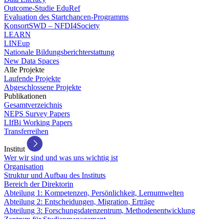
Outcome-Studie EduRef
Evaluation des Startchancen-Programms
KonsortSWD – NFDI4Society
LEARN
LINEup
Nationale Bildungsberichterstattung
New Data Spaces
Alle Projekte
Laufende Projekte
Abgeschlossene Projekte
Publikationen
Gesamtverzeichnis
NEPS Survey Papers
LIfBi Working Papers
Transferreihen
Institut
Wer wir sind und was uns wichtig ist
Organisation
Struktur und Aufbau des Instituts
Bereich der Direktorin
Abteilung 1: Kompetenzen, Persönlichkeit, Lernumwelten
Abteilung 2: Entscheidungen, Migration, Erträge
Abteilung 3: Forschungsdatenzentrum, Methodenentwicklung