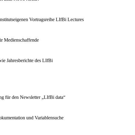
stitutseigenen Vortragsreihe LIfBi Lectures
für Medienschaffende
ie Jahresberichte des LIfBi
g für den Newsletter „LIfBi data“
kumentation und Variablensuche