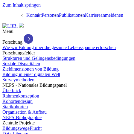
Zum Inhalt springen
Kontakt
Personen
Publikationen
Karriere
anmelden
en
Menü
Forschung
Wie wir Bildung über die gesamte Lebensspanne erforschen
Forschungsfelder
Strukturen und Gelingensbedingungen
Soziale Disparitäten
Zieldimensionen von Bildung
Bildung in einer digitalen Welt
Surveymethoden
NEPS - Nationales Bildungspanel
Überblick
Rahmenkonzeption
Kohortendesign
Startkohorten
Organisation & Aufbau
NEPS-Bibliographie
Zentrale Projekte
BildungswegeFlucht
Data Literacy