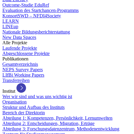
Outcome-Studie EduRef
Evaluation des Startchancen-Programms
KonsortSWD – NFDI4Society
LEARN
LINEup
Nationale Bildungsberichterstattung
New Data Spaces
Alle Projekte
Laufende Projekte
Abgeschlossene Projekte
Publikationen
Gesamtverzeichnis
NEPS Survey Papers
LIfBi Working Papers
Transferreihen
Institut
Wer wir sind und was uns wichtig ist
Organisation
Struktur und Aufbau des Instituts
Bereich der Direktorin
Abteilung 1: Kompetenzen, Persönlichkeit, Lernumwelten
Abteilung 2: Entscheidungen, Migration, Erträge
Abteilung 3: Forschungsdatenzentrum, Methodenentwicklung