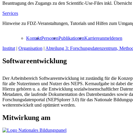
Beantragung des Zugangs zu den Scientific-Use-Files inkl. Übersicht
Services
Hinweise zu FDZ-Veranstaltungen, Tutorials und Hilfen zum Umgang
Kontakt
Personen
Publikationen
Karriere
anmelden
en
Institut
|
Organisation
|
Abteilung 3: Forschungsdatenzentrum, Metho
Softwareentwicklung
Der Arbeitsbereich Softwareentwicklung ist zuständig für die Konzep
für alle Nutzerinnen und Nutzer des NEPS. Kernaufgabe ist dabei die
Hierzu gehören u. a. die Entwicklung sozialwissenschaftlicher Daten
Metadaten, die laufende Dokumentation des Datenbestandes sowie das
Forschungsdatenportal (NEPSplorer 3.0) für das Nationale Bildungsp
weiterentwickelt und optimiert werden.
Mitwirkung am