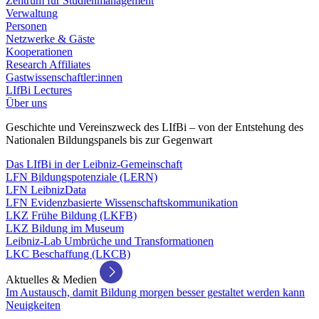
Zentrum für Studienmanagement
Verwaltung
Personen
Netzwerke & Gäste
Kooperationen
Research Affiliates
Gastwissenschaftler:innen
LIfBi Lectures
Über uns
Geschichte und Vereinszweck des LIfBi – von der Entstehung des
Nationalen Bildungspanels bis zur Gegenwart
Das LIfBi in der Leibniz-Gemeinschaft
LFN Bildungspotenziale (LERN)
LFN LeibnizData
LFN Evidenzbasierte Wissenschaftskommunikation
LKZ Frühe Bildung (LKFB)
LKZ Bildung im Museum
Leibniz-Lab Umbrüche und Transformationen
LKC Beschaffung (LKCB)
Aktuelles & Medien
Im Austausch, damit Bildung morgen besser gestaltet werden kann
Neuigkeiten