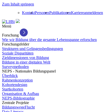
Zum Inhalt springen
Kontakt
Personen
Publikationen
Karriere
anmelden
en
Menü
Forschung
Wie wir Bildung über die gesamte Lebensspanne erforschen
Forschungsfelder
Strukturen und Gelingensbedingungen
Soziale Disparitäten
Zieldimensionen von Bildung
Bildung in einer digitalen Welt
Surveymethoden
NEPS - Nationales Bildungspanel
Überblick
Rahmenkonzeption
Kohortendesign
Startkohorten
Organisation & Aufbau
NEPS-Bibliographie
Zentrale Projekte
BildungswegeFlucht
Data Literacy