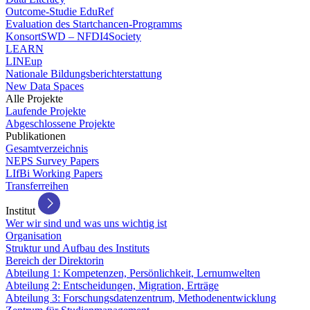
Outcome-Studie EduRef
Evaluation des Startchancen-Programms
KonsortSWD – NFDI4Society
LEARN
LINEup
Nationale Bildungsberichterstattung
New Data Spaces
Alle Projekte
Laufende Projekte
Abgeschlossene Projekte
Publikationen
Gesamtverzeichnis
NEPS Survey Papers
LIfBi Working Papers
Transferreihen
Institut
Wer wir sind und was uns wichtig ist
Organisation
Struktur und Aufbau des Instituts
Bereich der Direktorin
Abteilung 1: Kompetenzen, Persönlichkeit, Lernumwelten
Abteilung 2: Entscheidungen, Migration, Erträge
Abteilung 3: Forschungsdatenzentrum, Methodenentwicklung