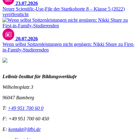
23.07.2026
Neuer Scientific-Use-File der Startkohorte 8 – Klasse 5 (2022)
veröffentlicht
20.07.2026
Wenn selbst Spitzenleistungen nicht genügen: Nikki Shure zu First-
in-Family-Studierenden
Leibniz-I
nstitut für Bildungsverläufe
Wilhelmsplatz 3
96047 Bamberg
T:
+49 951 700 60 0
F: +49 951 700 60 450
E:
kontakt@lifbi.de