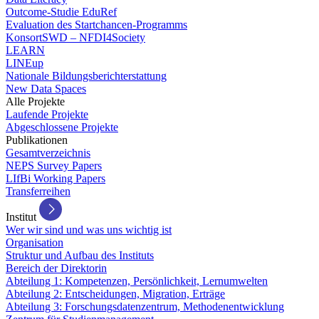
Outcome-Studie EduRef
Evaluation des Startchancen-Programms
KonsortSWD – NFDI4Society
LEARN
LINEup
Nationale Bildungsberichterstattung
New Data Spaces
Alle Projekte
Laufende Projekte
Abgeschlossene Projekte
Publikationen
Gesamtverzeichnis
NEPS Survey Papers
LIfBi Working Papers
Transferreihen
Institut
Wer wir sind und was uns wichtig ist
Organisation
Struktur und Aufbau des Instituts
Bereich der Direktorin
Abteilung 1: Kompetenzen, Persönlichkeit, Lernumwelten
Abteilung 2: Entscheidungen, Migration, Erträge
Abteilung 3: Forschungsdatenzentrum, Methodenentwicklung