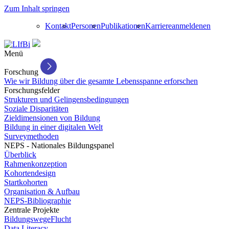
Zum Inhalt springen
Kontakt
Personen
Publikationen
Karriere
anmelden
en
Menü
Forschung
Wie wir Bildung über die gesamte Lebensspanne erforschen
Forschungsfelder
Strukturen und Gelingensbedingungen
Soziale Disparitäten
Zieldimensionen von Bildung
Bildung in einer digitalen Welt
Surveymethoden
NEPS - Nationales Bildungspanel
Überblick
Rahmenkonzeption
Kohortendesign
Startkohorten
Organisation & Aufbau
NEPS-Bibliographie
Zentrale Projekte
BildungswegeFlucht
Data Literacy