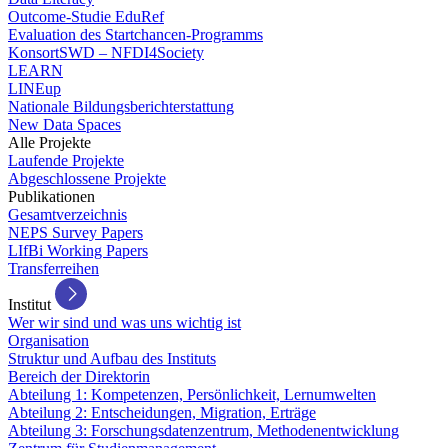
Outcome-Studie EduRef
Evaluation des Startchancen-Programms
KonsortSWD – NFDI4Society
LEARN
LINEup
Nationale Bildungsberichterstattung
New Data Spaces
Alle Projekte
Laufende Projekte
Abgeschlossene Projekte
Publikationen
Gesamtverzeichnis
NEPS Survey Papers
LIfBi Working Papers
Transferreihen
Institut
Wer wir sind und was uns wichtig ist
Organisation
Struktur und Aufbau des Instituts
Bereich der Direktorin
Abteilung 1: Kompetenzen, Persönlichkeit, Lernumwelten
Abteilung 2: Entscheidungen, Migration, Erträge
Abteilung 3: Forschungsdatenzentrum, Methodenentwicklung