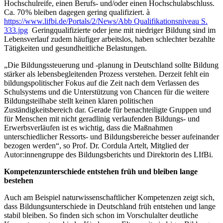
Hochschulreife, einen Berufs- und/oder einen Hochschulabschluss.
Ca. 70 % bleiben dagegen gering qualifiziert.
à
https://www.lifbi.de/Portals/2/News/Abb Qualifikationsniveau S.
333.jpg
Geringqualifizierte oder jene mit niedriger Bildung sind im
Lebensverlauf zudem häufiger arbeitslos, haben schlechter bezahlte
Tätigkeiten und gesundheitliche Belastungen.
„Die
Bildungssteuerung und -planung in Deutschland sollte Bildung
stärker als lebensbegleitenden Prozess verstehen.
Derzeit fehlt ein
bildungspolitischer Fokus auf die Zeit nach dem Verlassen des
Schulsystems und die Unterstützung von Chancen für die weitere
Bildungsteilhabe stellt keinen klaren politischen
Zuständigkeitsbereich dar.
Gerade für
benachteiligte Gruppen und
für Menschen mit nicht geradlinig verlaufenden Bildungs- und
Erwerbsverläufen ist es wichtig, dass die Maßnahmen
unterschiedlicher Ressorts- und Bildungsbereiche besser aufeinander
bezogen werden“, so Prof. Dr. Cordula Artelt, Mitglied der
Autor:innengruppe des Bildungsberichts und Direktorin des LIfBi.
Kompetenzunterschiede entstehen früh und bleiben lange
bestehen
Auch am Beispiel naturwissenschaftlicher Kompetenzen zeigt sich,
dass Bildungsunterschiede in Deutschland früh entstehen und lange
stabil bleiben. So finden sich schon im Vorschulalter deutliche