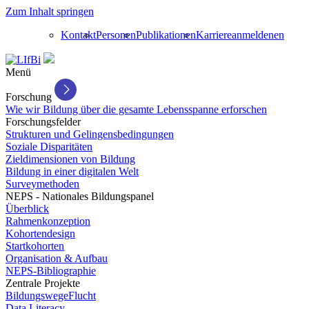
Zum Inhalt springen
Kontakt
Personen
Publikationen
Karriere
anmelden
en
Menü
Forschung
Wie wir Bildung über die gesamte Lebensspanne erforschen
Forschungsfelder
Strukturen und Gelingensbedingungen
Soziale Disparitäten
Zieldimensionen von Bildung
Bildung in einer digitalen Welt
Surveymethoden
NEPS - Nationales Bildungspanel
Überblick
Rahmenkonzeption
Kohortendesign
Startkohorten
Organisation & Aufbau
NEPS-Bibliographie
Zentrale Projekte
BildungswegeFlucht
Data Literacy