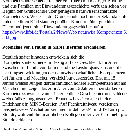
Kompetenzunterschiede: Kinder von Eltern mit niedriger Bildung
und aus Familien mit Einwanderungsgeschichte verfügen schon vor
Beginn der Grundschule über geringere naturwissenschaftliche
Kompetenzen. Weder in der Grundschule noch in der Sekundarstufe
holen sie ihren Rückstand gegenüber Kindern höher gebildeter
Eltern und jenen ohne Einwanderungsgeschichte auf.
à
https://www.lifbi.de/Portals/2/News/Abb naturwiss Kompetenzen S.
333.jpg
Potenziale von Frauen in MINT-Berufen erschließen
Deutlich später hingegen entwickeln sich die
Kompetenzunterschiede in Bezug auf das Geschlecht. Im Alter
zwischen fünf und neun Jahren sind die Leistungsniveaus und die
Leistungsentwicklungen der naturwissenschaftlichen Kompetenzen
bei Jungen und Mädchen vergleichbar ausgeprägt. Erst mit 15
Jahren weisen Jungen durchschnittlich höhere Kompetenzen auf als
Mädchen und zeigen bis zum Alter von 26 Jahren einen stärkeren
Kompetenzzuwachs. Zum Teil erhebliche Geschlechterunterschiede
– ebenfalls zuungunsten von Frauen – bestehen auch in der
Entlohnung in MINT-Berufen. Auf Fachkraftniveau verdienten
beispielsweise Mechatronikerinnen im Jahr 2024 rund 19 Euro pro
Stunde, während ihre männlichen Kollegen über vier Euro mehr pro
Stunde erhielten.
Prof. Dr. Cordula Artelt: „Geschlechterunterschiede in