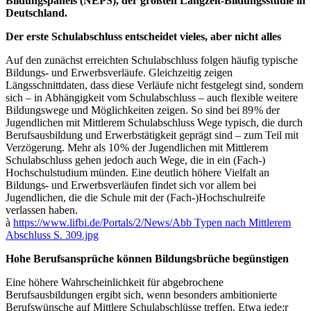
Bildungspanels (NEPS), der größten Langzeit-Bildungsstudie in
Deutschland.
Der erste Schulabschluss entscheidet vieles, aber nicht alles
Auf den zunächst erreichten Schulabschluss folgen häufig typische
Bildungs- und Erwerbsverläufe. Gleichzeitig zeigen
Längsschnittdaten, dass diese Verläufe nicht festgelegt sind, sondern
sich – in Abhängigkeit vom Schulabschluss – auch flexible weitere
Bildungswege und Möglichkeiten zeigen. So sind bei 89 % der
Jugendlichen mit Mittlerem Schulabschluss Wege typisch, die durch
Berufsausbildung und Erwerbstätigkeit geprägt sind – zum Teil mit
Verzögerung. Mehr als 10 % der Jugendlichen mit Mittlerem
Schulabschluss gehen jedoch auch Wege, die in ein (Fach-)
Hochschulstudium münden. Eine deutlich höhere Vielfalt an
Bildungs- und Erwerbsverläufen findet sich vor allem bei
Jugendlichen, die die Schule mit der (Fach-)Hochschulreife
verlassen haben.
à
https://www.lifbi.de/Portals/2/News/Abb Typen nach Mittlerem
Abschluss S. 309.jpg
Hohe Berufsansprüche können Bildungsbrüche begünstigen
Eine höhere Wahrscheinlichkeit für abgebrochene
Berufsausbildungen ergibt sich, wenn besonders ambitionierte
Berufswünsche auf Mittlere Schulabschlüsse treffen. Etwa jede:r