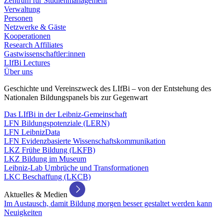
Zentrum für Studienmanagement
Verwaltung
Personen
Netzwerke & Gäste
Kooperationen
Research Affiliates
Gastwissenschaftler:innen
LIfBi Lectures
Über uns
Geschichte und Vereinszweck des LIfBi – von der Entstehung des
Nationalen Bildungspanels bis zur Gegenwart
Das LIfBi in der Leibniz-Gemeinschaft
LFN Bildungspotenziale (LERN)
LFN LeibnizData
LFN Evidenzbasierte Wissenschaftskommunikation
LKZ Frühe Bildung (LKFB)
LKZ Bildung im Museum
Leibniz-Lab Umbrüche und Transformationen
LKC Beschaffung (LKCB)
Aktuelles & Medien
Im Austausch, damit Bildung morgen besser gestaltet werden kann
Neuigkeiten