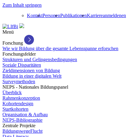
Zum Inhalt springen
Kontakt
Personen
Publikationen
Karriere
anmelden
en
Menü
Forschung
Wie wir Bildung über die gesamte Lebensspanne erforschen
Forschungsfelder
Strukturen und Gelingensbedingungen
Soziale Disparitäten
Zieldimensionen von Bildung
Bildung in einer digitalen Welt
Surveymethoden
NEPS - Nationales Bildungspanel
Überblick
Rahmenkonzeption
Kohortendesign
Startkohorten
Organisation & Aufbau
NEPS-Bibliographie
Zentrale Projekte
BildungswegeFlucht
Data Literacy