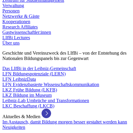
Zentrum für Studienmanagement
Verwaltung
Personen
Netzwerke & Gäste
Kooperationen
Research Affiliates
Gastwissenschaftler:innen
LIfBi Lectures
Über uns
Geschichte und Vereinszweck des LIfBi – von der Entstehung des
Nationalen Bildungspanels bis zur Gegenwart
Das LIfBi in der Leibniz-Gemeinschaft
LFN Bildungspotenziale (LERN)
LFN LeibnizData
LFN Evidenzbasierte Wissenschaftskommunikation
LKZ Frühe Bildung (LKFB)
LKZ Bildung im Museum
Leibniz-Lab Umbrüche und Transformationen
LKC Beschaffung (LKCB)
Aktuelles & Medien
Im Austausch, damit Bildung morgen besser gestaltet werden kann
Neuigkeiten