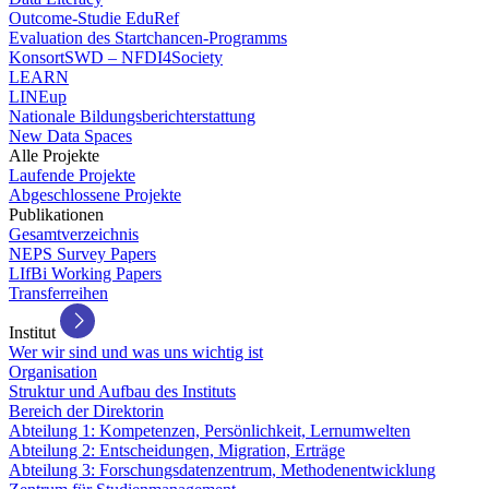
Outcome-Studie EduRef
Evaluation des Startchancen-Programms
KonsortSWD – NFDI4Society
LEARN
LINEup
Nationale Bildungsberichterstattung
New Data Spaces
Alle Projekte
Laufende Projekte
Abgeschlossene Projekte
Publikationen
Gesamtverzeichnis
NEPS Survey Papers
LIfBi Working Papers
Transferreihen
Institut
Wer wir sind und was uns wichtig ist
Organisation
Struktur und Aufbau des Instituts
Bereich der Direktorin
Abteilung 1: Kompetenzen, Persönlichkeit, Lernumwelten
Abteilung 2: Entscheidungen, Migration, Erträge
Abteilung 3: Forschungsdatenzentrum, Methodenentwicklung