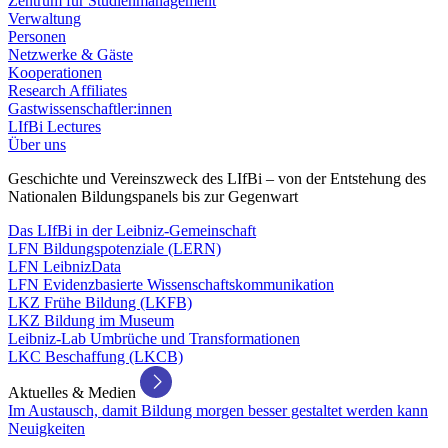
Zentrum für Studienmanagement
Verwaltung
Personen
Netzwerke & Gäste
Kooperationen
Research Affiliates
Gastwissenschaftler:innen
LIfBi Lectures
Über uns
Geschichte und Vereinszweck des LIfBi – von der Entstehung des
Nationalen Bildungspanels bis zur Gegenwart
Das LIfBi in der Leibniz-Gemeinschaft
LFN Bildungspotenziale (LERN)
LFN LeibnizData
LFN Evidenzbasierte Wissenschaftskommunikation
LKZ Frühe Bildung (LKFB)
LKZ Bildung im Museum
Leibniz-Lab Umbrüche und Transformationen
LKC Beschaffung (LKCB)
Aktuelles & Medien
Im Austausch, damit Bildung morgen besser gestaltet werden kann
Neuigkeiten