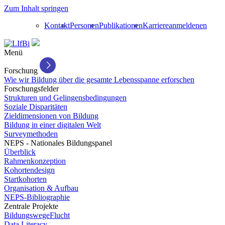
Zum Inhalt springen
Kontakt
Personen
Publikationen
Karriere
anmelden
en
Menü
Forschung
Wie wir Bildung über die gesamte Lebensspanne erforschen
Forschungsfelder
Strukturen und Gelingensbedingungen
Soziale Disparitäten
Zieldimensionen von Bildung
Bildung in einer digitalen Welt
Surveymethoden
NEPS - Nationales Bildungspanel
Überblick
Rahmenkonzeption
Kohortendesign
Startkohorten
Organisation & Aufbau
NEPS-Bibliographie
Zentrale Projekte
BildungswegeFlucht
Data Literacy