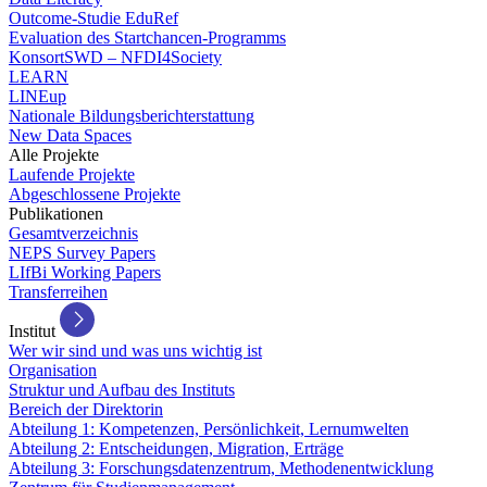
Outcome-Studie EduRef
Evaluation des Startchancen-Programms
KonsortSWD – NFDI4Society
LEARN
LINEup
Nationale Bildungsberichterstattung
New Data Spaces
Alle Projekte
Laufende Projekte
Abgeschlossene Projekte
Publikationen
Gesamtverzeichnis
NEPS Survey Papers
LIfBi Working Papers
Transferreihen
Institut
Wer wir sind und was uns wichtig ist
Organisation
Struktur und Aufbau des Instituts
Bereich der Direktorin
Abteilung 1: Kompetenzen, Persönlichkeit, Lernumwelten
Abteilung 2: Entscheidungen, Migration, Erträge
Abteilung 3: Forschungsdatenzentrum, Methodenentwicklung