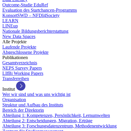
Outcome-Studie EduRef
Evaluation des Startchancen-Programms
KonsortSWD – NFDI4Society
LEARN
LINEup
Nationale Bildungsberichterstattung
New Data Spaces
Alle Projekte
Laufende Projekte
Abgeschlossene Projekte
Publikationen
Gesamtverzeichnis
NEPS Survey Papers
LIfBi Working Papers
Transferreihen
Institut
Wer wir sind und was uns wichtig ist
Organisation
Struktur und Aufbau des Instituts
Bereich der Direktorin
Abteilung 1: Kompetenzen, Persönlichkeit, Lernumwelten
Abteilung 2: Entscheidungen, Migration, Erträge
Abteilung 3: Forschungsdatenzentrum, Methodenentwicklung