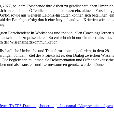
ng 2027, bei dem Forschende ihre Arbeit zu gesellschaftlichen Umbrüch
ch an eine breite Öffentlichkeit und lädt dazu ein, aktuelle Forschung j
GNM sowie aus weiteren Leibniz-Instituten können sich beteiligen; ei
hl der Beiträge erfolgt durch eine Jury anhand von Kriterien wie them
ung.
iligten Forschenden: In Workshops und individuellen Coachings lernen si
 anschaulich zu präsentieren. So entsteht nicht nur ein unterhaltsames
ch der Wissenschaftskommunikation.
lschaftliche Umbrüche und Transformationen“ gefördert, in dem 28
nderungen bündeln. Ziel des Projekts ist es, den Dialog zwischen Wissen
. Die begleitende multimediale Dokumentation und Öffentlichkeitsarbe
leiben und als Transfer‑ und Lernressourcen genutzt werden können.