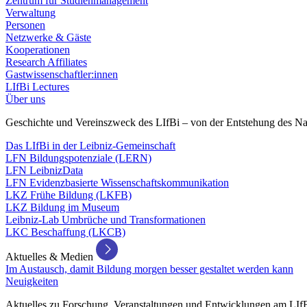
Zentrum für Studienmanagement
Verwaltung
Personen
Netzwerke & Gäste
Kooperationen
Research Affiliates
Gastwissenschaftler:innen
LIfBi Lectures
Über uns
Geschichte und Vereinszweck des LIfBi – von der Entstehung des Na
Das LIfBi in der Leibniz-Gemeinschaft
LFN Bildungspotenziale (LERN)
LFN LeibnizData
LFN Evidenzbasierte Wissenschaftskommunikation
LKZ Frühe Bildung (LKFB)
LKZ Bildung im Museum
Leibniz-Lab Umbrüche und Transformationen
LKC Beschaffung (LKCB)
Aktuelles & Medien
Im Austausch, damit Bildung morgen besser gestaltet werden kann
Neuigkeiten
Aktuelles zu Forschung, Veranstaltungen und Entwicklungen am LIf