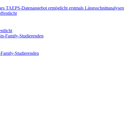
eues TAEPS-Datenangebot ermöglicht erstmals Längsschnittanalysen
ntlicht
n-Family-Studierenden