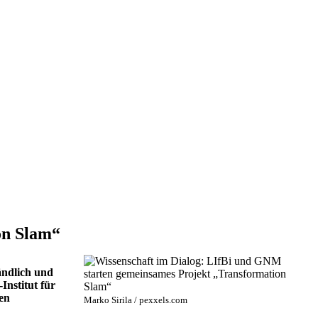
on Slam“
ändlich und
nstitut für
en
Marko Sirila / pexxels.com