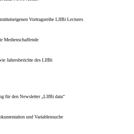
stitutseigenen Vortragsreihe LIfBi Lectures
für Medienschaffende
ie Jahresberichte des LIfBi
g für den Newsletter „LIfBi data“
kumentation und Variablensuche