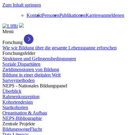
Zum Inhalt springen
Kontakt
Personen
Publikationen
Karriere
anmelden
en
Menü
Forschung
Wie wir Bildung über die gesamte Lebensspanne erforschen
Forschungsfelder
Strukturen und Gelingensbedingungen
Soziale Disparitäten
Zieldimensionen von Bildung
Bildung in einer digitalen Welt
Surveymethoden
NEPS - Nationales Bildungspanel
Überblick
Rahmenkonzeption
Kohortendesign
Startkohorten
Organisation & Aufbau
NEPS-Bibliographie
Zentrale Projekte
BildungswegeFlucht
Data Literacy