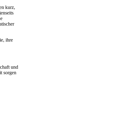
en kurz,
enseits
ne
atischer
e, ihre
schaft und
it sorgen