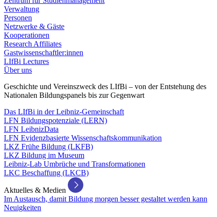
Zentrum für Studienmanagement
Verwaltung
Personen
Netzwerke & Gäste
Kooperationen
Research Affiliates
Gastwissenschaftler:innen
LIfBi Lectures
Über uns
Geschichte und Vereinszweck des LIfBi – von der Entstehung des
Nationalen Bildungspanels bis zur Gegenwart
Das LIfBi in der Leibniz-Gemeinschaft
LFN Bildungspotenziale (LERN)
LFN LeibnizData
LFN Evidenzbasierte Wissenschaftskommunikation
LKZ Frühe Bildung (LKFB)
LKZ Bildung im Museum
Leibniz-Lab Umbrüche und Transformationen
LKC Beschaffung (LKCB)
Aktuelles & Medien
Im Austausch, damit Bildung morgen besser gestaltet werden kann
Neuigkeiten