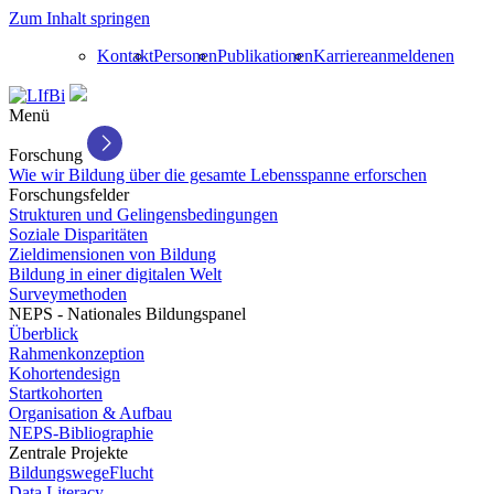
Zum Inhalt springen
Kontakt
Personen
Publikationen
Karriere
anmelden
en
Menü
Forschung
Wie wir Bildung über die gesamte Lebensspanne erforschen
Forschungsfelder
Strukturen und Gelingensbedingungen
Soziale Disparitäten
Zieldimensionen von Bildung
Bildung in einer digitalen Welt
Surveymethoden
NEPS - Nationales Bildungspanel
Überblick
Rahmenkonzeption
Kohortendesign
Startkohorten
Organisation & Aufbau
NEPS-Bibliographie
Zentrale Projekte
BildungswegeFlucht
Data Literacy