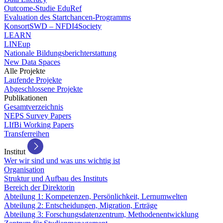
Outcome-Studie EduRef
Evaluation des Startchancen-Programms
KonsortSWD – NFDI4Society
LEARN
LINEup
Nationale Bildungsberichterstattung
New Data Spaces
Alle Projekte
Laufende Projekte
Abgeschlossene Projekte
Publikationen
Gesamtverzeichnis
NEPS Survey Papers
LIfBi Working Papers
Transferreihen
Institut
Wer wir sind und was uns wichtig ist
Organisation
Struktur und Aufbau des Instituts
Bereich der Direktorin
Abteilung 1: Kompetenzen, Persönlichkeit, Lernumwelten
Abteilung 2: Entscheidungen, Migration, Erträge
Abteilung 3: Forschungsdatenzentrum, Methodenentwicklung