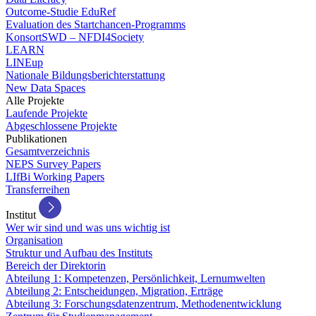
Outcome-Studie EduRef
Evaluation des Startchancen-Programms
KonsortSWD – NFDI4Society
LEARN
LINEup
Nationale Bildungsberichterstattung
New Data Spaces
Alle Projekte
Laufende Projekte
Abgeschlossene Projekte
Publikationen
Gesamtverzeichnis
NEPS Survey Papers
LIfBi Working Papers
Transferreihen
Institut
Wer wir sind und was uns wichtig ist
Organisation
Struktur und Aufbau des Instituts
Bereich der Direktorin
Abteilung 1: Kompetenzen, Persönlichkeit, Lernumwelten
Abteilung 2: Entscheidungen, Migration, Erträge
Abteilung 3: Forschungsdatenzentrum, Methodenentwicklung