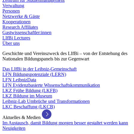
Zentrum für Studienmanagement
Verwaltung
Personen
Netzwerke & Gäste
Kooperationen
Research Affiliates
Gastwissenschaftler:innen
LIfBi Lectures
Über uns
Geschichte und Vereinszweck des LIfBi – von der Entstehung des
Nationalen Bildungspanels bis zur Gegenwart
Das LIfBi in der Leibniz-Gemeinschaft
LFN Bildungspotenziale (LERN)
LFN LeibnizData
LFN Evidenzbasierte Wissenschaftskommunikation
LKZ Frühe Bildung (LKFB)
LKZ Bildung im Museum
Leibniz-Lab Umbrüche und Transformationen
LKC Beschaffung (LKCB)
Aktuelles & Medien
Im Austausch, damit Bildung morgen besser gestaltet werden kann
Neuigkeiten