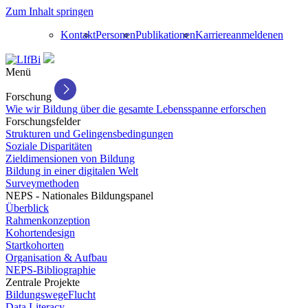
Zum Inhalt springen
Kontakt
Personen
Publikationen
Karriere
anmelden
en
Menü
Forschung
Wie wir Bildung über die gesamte Lebensspanne erforschen
Forschungsfelder
Strukturen und Gelingensbedingungen
Soziale Disparitäten
Zieldimensionen von Bildung
Bildung in einer digitalen Welt
Surveymethoden
NEPS - Nationales Bildungspanel
Überblick
Rahmenkonzeption
Kohortendesign
Startkohorten
Organisation & Aufbau
NEPS-Bibliographie
Zentrale Projekte
BildungswegeFlucht
Data Literacy