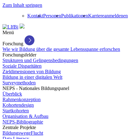
Zum Inhalt springen
Kontakt
Personen
Publikationen
Karriere
anmelden
en
Menü
Forschung
Wie wir Bildung über die gesamte Lebensspanne erforschen
Forschungsfelder
Strukturen und Gelingensbedingungen
Soziale Disparitäten
Zieldimensionen von Bildung
Bildung in einer digitalen Welt
Surveymethoden
NEPS - Nationales Bildungspanel
Überblick
Rahmenkonzeption
Kohortendesign
Startkohorten
Organisation & Aufbau
NEPS-Bibliographie
Zentrale Projekte
BildungswegeFlucht
Data Literacy