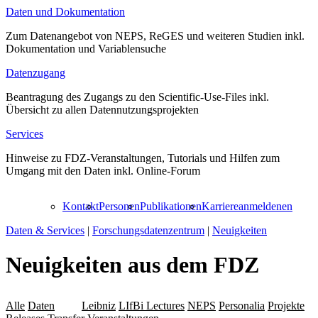
Daten und Dokumentation
Zum Datenangebot von NEPS, ReGES und weiteren Studien inkl.
Dokumentation und Variablensuche
Datenzugang
Beantragung des Zugangs zu den Scientific-Use-Files inkl.
Übersicht zu allen Datennutzungsprojekten
Services
Hinweise zu FDZ-Veranstaltungen, Tutorials und Hilfen zum
Umgang mit den Daten inkl. Online-Forum
Kontakt
Personen
Publikationen
Karriere
anmelden
en
Daten & Services
|
Forschungsdatenzentrum
|
Neuigkeiten
Neuigkeiten aus dem FDZ
Alle
Daten
LAP
Leibniz
LIfBi Lectures
NEPS
Personalia
Projekte