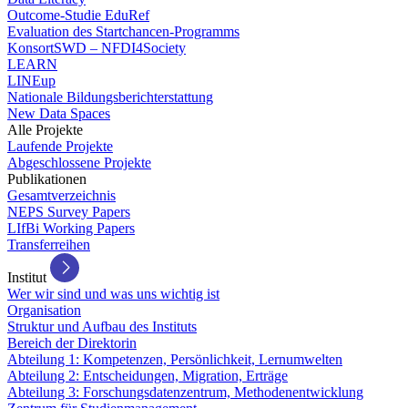
Outcome-Studie EduRef
Evaluation des Startchancen-Programms
KonsortSWD – NFDI4Society
LEARN
LINEup
Nationale Bildungsberichterstattung
New Data Spaces
Alle Projekte
Laufende Projekte
Abgeschlossene Projekte
Publikationen
Gesamtverzeichnis
NEPS Survey Papers
LIfBi Working Papers
Transferreihen
Institut
Wer wir sind und was uns wichtig ist
Organisation
Struktur und Aufbau des Instituts
Bereich der Direktorin
Abteilung 1: Kompetenzen, Persönlichkeit, Lernumwelten
Abteilung 2: Entscheidungen, Migration, Erträge
Abteilung 3: Forschungsdatenzentrum, Methodenentwicklung