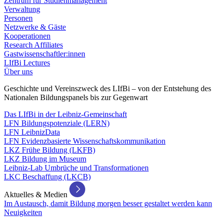
Zentrum für Studienmanagement
Verwaltung
Personen
Netzwerke & Gäste
Kooperationen
Research Affiliates
Gastwissenschaftler:innen
LIfBi Lectures
Über uns
Geschichte und Vereinszweck des LIfBi – von der Entstehung des
Nationalen Bildungspanels bis zur Gegenwart
Das LIfBi in der Leibniz-Gemeinschaft
LFN Bildungspotenziale (LERN)
LFN LeibnizData
LFN Evidenzbasierte Wissenschaftskommunikation
LKZ Frühe Bildung (LKFB)
LKZ Bildung im Museum
Leibniz-Lab Umbrüche und Transformationen
LKC Beschaffung (LKCB)
Aktuelles & Medien
Im Austausch, damit Bildung morgen besser gestaltet werden kann
Neuigkeiten