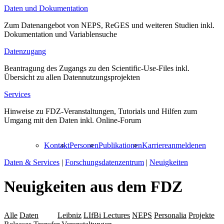
Daten und Dokumentation
Zum Datenangebot von NEPS, ReGES und weiteren Studien inkl.
Dokumentation und Variablensuche
Datenzugang
Beantragung des Zugangs zu den Scientific-Use-Files inkl.
Übersicht zu allen Datennutzungsprojekten
Services
Hinweise zu FDZ-Veranstaltungen, Tutorials und Hilfen zum
Umgang mit den Daten inkl. Online-Forum
Kontakt
Personen
Publikationen
Karriere
anmelden
en
Daten & Services
|
Forschungsdatenzentrum
|
Neuigkeiten
Neuigkeiten aus dem FDZ
Alle
Daten
LAP
Leibniz
LIfBi Lectures
NEPS
Personalia
Projekte