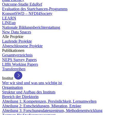
Outcome-Studie EduRef
Evaluation des Startchancen-Programms
KonsortSWD – NFDI4Society
LEARN
LINEup
Nationale Bildungsberichterstattung
New Data Spaces
Alle Projekte
Laufende Projekte
Abgeschlossene Projekte
Publikationen
Gesamtverzeichnis
NEPS Survey Papers
LIfBi Working Papers
Transferreihen
Institut
Wer wir sind und was uns wichtig ist
Organisation
Struktur und Aufbau des Instituts
Bereich der Direktorin
Abteilung 1: Kompetenzen, Persönlichkeit, Lernumwelten
Abteilung 2: Entscheidungen, Migration, Erträge
Abteilung 3: Forschungsdatenzentrum, Methodenentwicklung