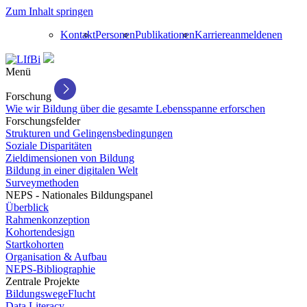
Zum Inhalt springen
Kontakt
Personen
Publikationen
Karriere
anmelden
en
Menü
Forschung
Wie wir Bildung über die gesamte Lebensspanne erforschen
Forschungsfelder
Strukturen und Gelingensbedingungen
Soziale Disparitäten
Zieldimensionen von Bildung
Bildung in einer digitalen Welt
Surveymethoden
NEPS - Nationales Bildungspanel
Überblick
Rahmenkonzeption
Kohortendesign
Startkohorten
Organisation & Aufbau
NEPS-Bibliographie
Zentrale Projekte
BildungswegeFlucht
Data Literacy