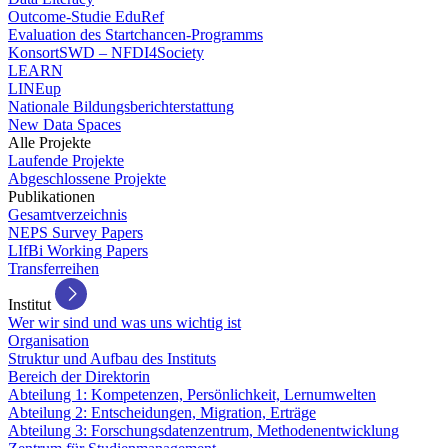
Outcome-Studie EduRef
Evaluation des Startchancen-Programms
KonsortSWD – NFDI4Society
LEARN
LINEup
Nationale Bildungsberichterstattung
New Data Spaces
Alle Projekte
Laufende Projekte
Abgeschlossene Projekte
Publikationen
Gesamtverzeichnis
NEPS Survey Papers
LIfBi Working Papers
Transferreihen
Institut
Wer wir sind und was uns wichtig ist
Organisation
Struktur und Aufbau des Instituts
Bereich der Direktorin
Abteilung 1: Kompetenzen, Persönlichkeit, Lernumwelten
Abteilung 2: Entscheidungen, Migration, Erträge
Abteilung 3: Forschungsdatenzentrum, Methodenentwicklung