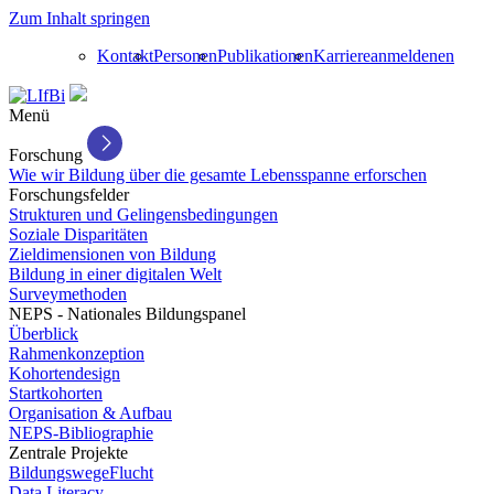
Zum Inhalt springen
Kontakt
Personen
Publikationen
Karriere
anmelden
en
Menü
Forschung
Wie wir Bildung über die gesamte Lebensspanne erforschen
Forschungsfelder
Strukturen und Gelingensbedingungen
Soziale Disparitäten
Zieldimensionen von Bildung
Bildung in einer digitalen Welt
Surveymethoden
NEPS - Nationales Bildungspanel
Überblick
Rahmenkonzeption
Kohortendesign
Startkohorten
Organisation & Aufbau
NEPS-Bibliographie
Zentrale Projekte
BildungswegeFlucht
Data Literacy