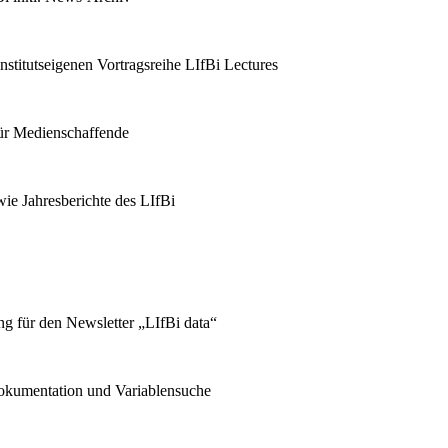
stitutseigenen Vortragsreihe LIfBi Lectures
für Medienschaffende
ie Jahresberichte des LIfBi
g für den Newsletter „LIfBi data“
kumentation und Variablensuche