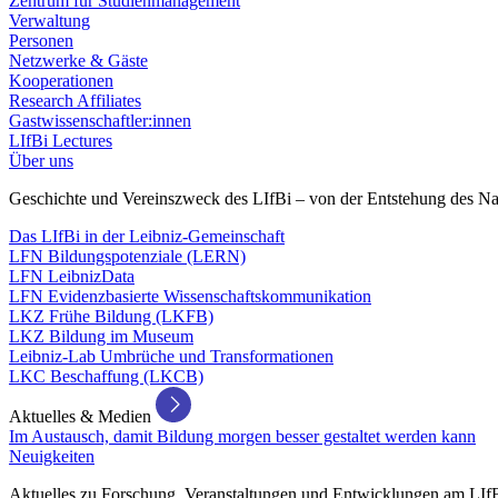
Zentrum für Studienmanagement
Verwaltung
Personen
Netzwerke & Gäste
Kooperationen
Research Affiliates
Gastwissenschaftler:innen
LIfBi Lectures
Über uns
Geschichte und Vereinszweck des LIfBi – von der Entstehung des Na
Das LIfBi in der Leibniz-Gemeinschaft
LFN Bildungspotenziale (LERN)
LFN LeibnizData
LFN Evidenzbasierte Wissenschaftskommunikation
LKZ Frühe Bildung (LKFB)
LKZ Bildung im Museum
Leibniz-Lab Umbrüche und Transformationen
LKC Beschaffung (LKCB)
Aktuelles & Medien
Im Austausch, damit Bildung morgen besser gestaltet werden kann
Neuigkeiten
Aktuelles zu Forschung, Veranstaltungen und Entwicklungen am LIf