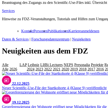
Beantragung des Zugangs zu den Scientific-Use-Files inkl. Übersicht
Services
Hinweise zu FDZ-Veranstaltungen, Tutorials und Hilfen zum Umgang
Kontakt
Personen
Publikationen
Karriere
anmelden
en
Daten & Services
|
Forschungsdatenzentrum
|
Neuigkeiten
Neuigkeiten aus dem FDZ
Alle
Daten
LAP
Leibniz
LIfBi Lectures
NEPS
Personalia
Projekte
Re
Alle
2026
2025
2024
2023
2022
2021
2020
2019
2018
2017
2016
2
22.12.2025
Neuer Scientific-Use-File der Startkohorte 4 (Klasse 9) veröffentlicht
19.12.2025
Georeferenzierung der Wohnorte eröffnet neue Möglichkeiten für die