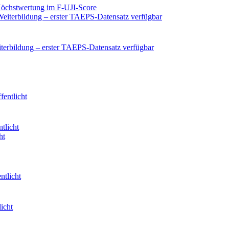
 Höchstwertung im F-UJI-Score
iterbildung – erster TAEPS-Datensatz verfügbar
ntlicht
icht