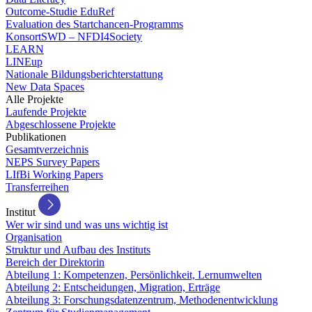
Outcome-Studie EduRef
Evaluation des Startchancen-Programms
KonsortSWD – NFDI4Society
LEARN
LINEup
Nationale Bildungsberichterstattung
New Data Spaces
Alle Projekte
Laufende Projekte
Abgeschlossene Projekte
Publikationen
Gesamtverzeichnis
NEPS Survey Papers
LIfBi Working Papers
Transferreihen
Institut
Wer wir sind und was uns wichtig ist
Organisation
Struktur und Aufbau des Instituts
Bereich der Direktorin
Abteilung 1: Kompetenzen, Persönlichkeit, Lernumwelten
Abteilung 2: Entscheidungen, Migration, Erträge
Abteilung 3: Forschungsdatenzentrum, Methodenentwicklung