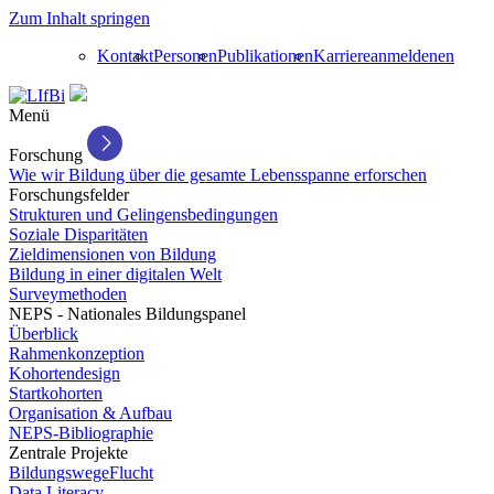
Zum Inhalt springen
Kontakt
Personen
Publikationen
Karriere
anmelden
en
Menü
Forschung
Wie wir Bildung über die gesamte Lebensspanne erforschen
Forschungsfelder
Strukturen und Gelingensbedingungen
Soziale Disparitäten
Zieldimensionen von Bildung
Bildung in einer digitalen Welt
Surveymethoden
NEPS - Nationales Bildungspanel
Überblick
Rahmenkonzeption
Kohortendesign
Startkohorten
Organisation & Aufbau
NEPS-Bibliographie
Zentrale Projekte
BildungswegeFlucht
Data Literacy