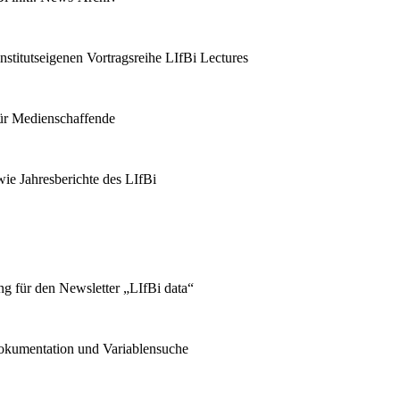
stitutseigenen Vortragsreihe LIfBi Lectures
für Medienschaffende
ie Jahresberichte des LIfBi
g für den Newsletter „LIfBi data“
kumentation und Variablensuche