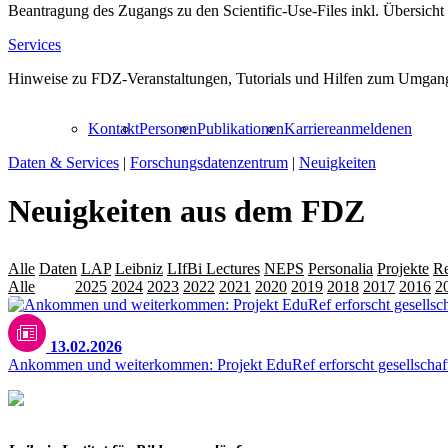
Beantragung des Zugangs zu den Scientific-Use-Files inkl. Übersicht
Services
Hinweise zu FDZ-Veranstaltungen, Tutorials und Hilfen zum Umgang
Kontakt
Personen
Publikationen
Karriere
anmelden
en
Daten & Services
|
Forschungsdatenzentrum
|
Neuigkeiten
Neuigkeiten aus dem FDZ
Alle
Daten
LAP
Leibniz
LIfBi Lectures
NEPS
Personalia
Projekte
Re
Alle
2026
2025
2024
2023
2022
2021
2020
2019
2018
2017
2016
2
13.02.2026
Ankommen und weiterkommen: Projekt EduRef erforscht gesellschaftl