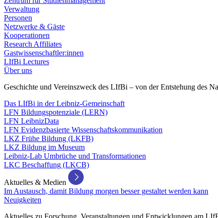
Zentrum für Studienmanagement
Verwaltung
Personen
Netzwerke & Gäste
Kooperationen
Research Affiliates
Gastwissenschaftler:innen
LIfBi Lectures
Über uns
Geschichte und Vereinszweck des LIfBi – von der Entstehung des Na
Das LIfBi in der Leibniz-Gemeinschaft
LFN Bildungspotenziale (LERN)
LFN LeibnizData
LFN Evidenzbasierte Wissenschaftskommunikation
LKZ Frühe Bildung (LKFB)
LKZ Bildung im Museum
Leibniz-Lab Umbrüche und Transformationen
LKC Beschaffung (LKCB)
Aktuelles & Medien
Im Austausch, damit Bildung morgen besser gestaltet werden kann
Neuigkeiten
Aktuelles zu Forschung, Veranstaltungen und Entwicklungen am LIf