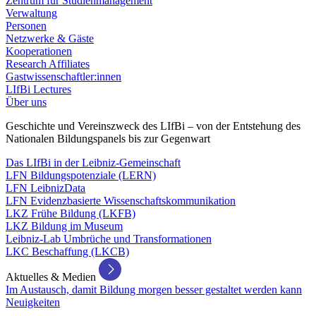
Zentrum für Studienmanagement
Verwaltung
Personen
Netzwerke & Gäste
Kooperationen
Research Affiliates
Gastwissenschaftler:innen
LIfBi Lectures
Über uns
Geschichte und Vereinszweck des LIfBi – von der Entstehung des
Nationalen Bildungspanels bis zur Gegenwart
Das LIfBi in der Leibniz-Gemeinschaft
LFN Bildungspotenziale (LERN)
LFN LeibnizData
LFN Evidenzbasierte Wissenschaftskommunikation
LKZ Frühe Bildung (LKFB)
LKZ Bildung im Museum
Leibniz-Lab Umbrüche und Transformationen
LKC Beschaffung (LKCB)
Aktuelles & Medien
Im Austausch, damit Bildung morgen besser gestaltet werden kann
Neuigkeiten