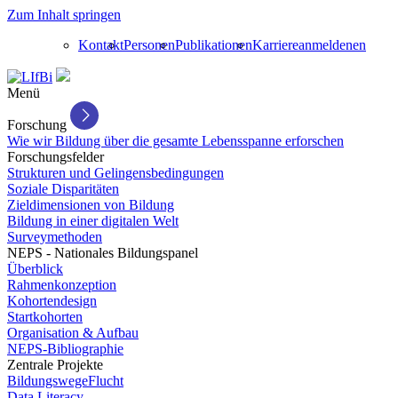
Zum Inhalt springen
Kontakt
Personen
Publikationen
Karriere
anmelden
en
Menü
Forschung
Wie wir Bildung über die gesamte Lebensspanne erforschen
Forschungsfelder
Strukturen und Gelingensbedingungen
Soziale Disparitäten
Zieldimensionen von Bildung
Bildung in einer digitalen Welt
Surveymethoden
NEPS - Nationales Bildungspanel
Überblick
Rahmenkonzeption
Kohortendesign
Startkohorten
Organisation & Aufbau
NEPS-Bibliographie
Zentrale Projekte
BildungswegeFlucht
Data Literacy