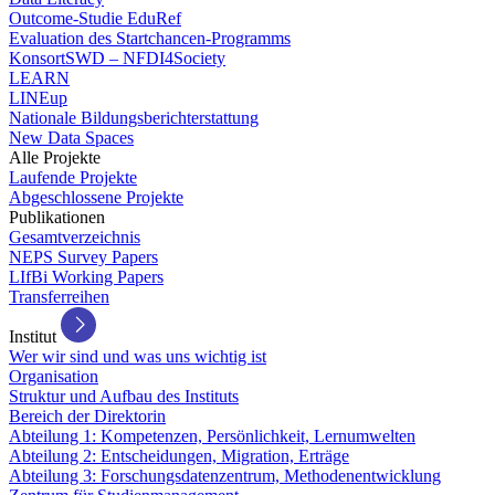
Outcome-Studie EduRef
Evaluation des Startchancen-Programms
KonsortSWD – NFDI4Society
LEARN
LINEup
Nationale Bildungsberichterstattung
New Data Spaces
Alle Projekte
Laufende Projekte
Abgeschlossene Projekte
Publikationen
Gesamtverzeichnis
NEPS Survey Papers
LIfBi Working Papers
Transferreihen
Institut
Wer wir sind und was uns wichtig ist
Organisation
Struktur und Aufbau des Instituts
Bereich der Direktorin
Abteilung 1: Kompetenzen, Persönlichkeit, Lernumwelten
Abteilung 2: Entscheidungen, Migration, Erträge
Abteilung 3: Forschungsdatenzentrum, Methodenentwicklung