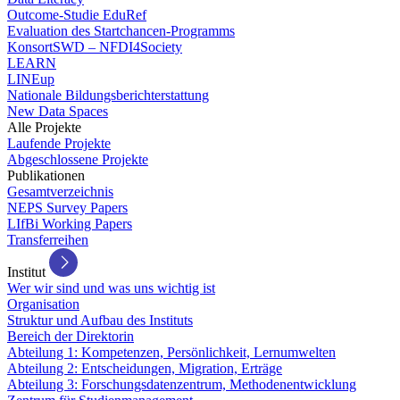
Outcome-Studie EduRef
Evaluation des Startchancen-Programms
KonsortSWD – NFDI4Society
LEARN
LINEup
Nationale Bildungsberichterstattung
New Data Spaces
Alle Projekte
Laufende Projekte
Abgeschlossene Projekte
Publikationen
Gesamtverzeichnis
NEPS Survey Papers
LIfBi Working Papers
Transferreihen
Institut
Wer wir sind und was uns wichtig ist
Organisation
Struktur und Aufbau des Instituts
Bereich der Direktorin
Abteilung 1: Kompetenzen, Persönlichkeit, Lernumwelten
Abteilung 2: Entscheidungen, Migration, Erträge
Abteilung 3: Forschungsdatenzentrum, Methodenentwicklung