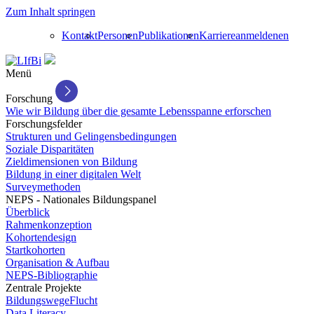
Zum Inhalt springen
Kontakt
Personen
Publikationen
Karriere
anmelden
en
Menü
Forschung
Wie wir Bildung über die gesamte Lebensspanne erforschen
Forschungsfelder
Strukturen und Gelingensbedingungen
Soziale Disparitäten
Zieldimensionen von Bildung
Bildung in einer digitalen Welt
Surveymethoden
NEPS - Nationales Bildungspanel
Überblick
Rahmenkonzeption
Kohortendesign
Startkohorten
Organisation & Aufbau
NEPS-Bibliographie
Zentrale Projekte
BildungswegeFlucht
Data Literacy