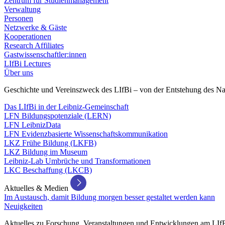
Zentrum für Studienmanagement
Verwaltung
Personen
Netzwerke & Gäste
Kooperationen
Research Affiliates
Gastwissenschaftler:innen
LIfBi Lectures
Über uns
Geschichte und Vereinszweck des LIfBi – von der Entstehung des Na
Das LIfBi in der Leibniz-Gemeinschaft
LFN Bildungspotenziale (LERN)
LFN LeibnizData
LFN Evidenzbasierte Wissenschaftskommunikation
LKZ Frühe Bildung (LKFB)
LKZ Bildung im Museum
Leibniz-Lab Umbrüche und Transformationen
LKC Beschaffung (LKCB)
Aktuelles & Medien
Im Austausch, damit Bildung morgen besser gestaltet werden kann
Neuigkeiten
Aktuelles zu Forschung, Veranstaltungen und Entwicklungen am LIf