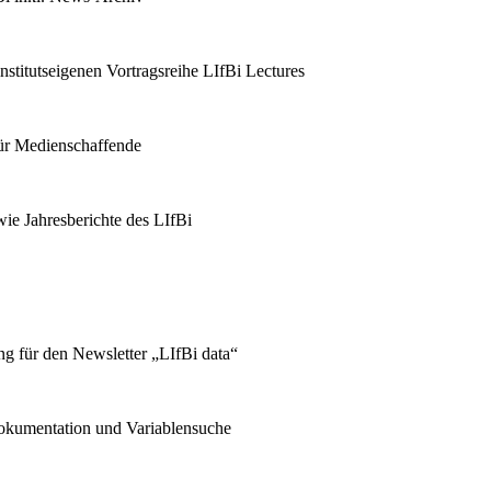
stitutseigenen Vortragsreihe LIfBi Lectures
für Medienschaffende
ie Jahresberichte des LIfBi
g für den Newsletter „LIfBi data“
kumentation und Variablensuche