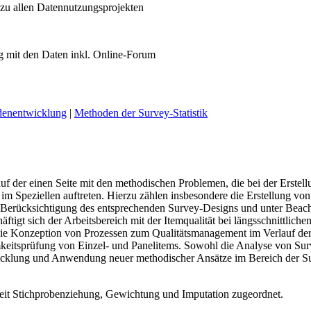
 zu allen Datennutzungsprojekten
 mit den Daten inkl. Online-Forum
denentwicklung
|
Methoden der Survey-Statistik
auf der einen Seite mit den methodischen Problemen, die bei der Erstel
m Speziellen auftreten. Hierzu zählen insbesondere die Erstellung von
 Berücksichtigung des entsprechenden Survey-Designs und unter Beac
ftigt sich der Arbeitsbereich mit der Itemqualität bei längsschnittliche
die Konzeption von Prozessen zum Qualitätsmanagement im Verlauf de
eitsprüfung von Einzel- und Panelitems. Sowohl die Analyse von Su
wicklung und Anwendung neuer methodischer Ansätze im Bereich der S
nheit Stichprobenziehung, Gewichtung und Imputation zugeordnet.