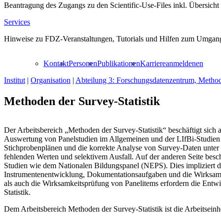
Beantragung des Zugangs zu den Scientific-Use-Files inkl. Übersicht
Services
Hinweise zu FDZ-Veranstaltungen, Tutorials und Hilfen zum Umgang
Kontakt
Personen
Publikationen
Karriere
anmelden
en
Institut
|
Organisation
|
Abteilung 3: Forschungsdatenzentrum, Metho
Methoden der Survey-Statistik
Der Arbeitsbereich „Methoden der Survey-Statistik“ beschäftigt sich 
Auswertung von Panelstudien im Allgemeinen und der LIfBi-Studien i
Stichprobenplänen und die korrekte Analyse von Survey-Daten unter
fehlenden Werten und selektivem Ausfall. Auf der anderen Seite beschä
Studien wie dem Nationalen Bildungspanel (NEPS). Dies impliziert 
Instrumentenentwicklung, Dokumentationsaufgaben und die Wirksamk
als auch die Wirksamkeitsprüfung von Panelitems erfordern die Ent
Statistik.
Dem Arbeitsbereich Methoden der Survey-Statistik ist die Arbeitsei