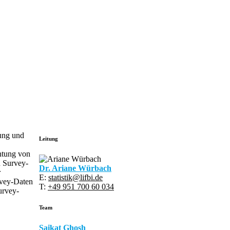
lung und
Leitung
htung von
n Survey-
Dr.
Ariane Würbach
r
E:
statistik@lifbi.de
rvey-Daten
T:
+49 951 700 60 034
urvey-
Team
Saikat Ghosh