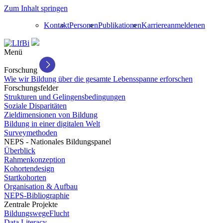
Zum Inhalt springen
Kontakt
Personen
Publikationen
Karriere
anmelden
en
Menü
Forschung
Wie wir Bildung über die gesamte Lebensspanne erforschen
Forschungsfelder
Strukturen und Gelingensbedingungen
Soziale Disparitäten
Zieldimensionen von Bildung
Bildung in einer digitalen Welt
Surveymethoden
NEPS - Nationales Bildungspanel
Überblick
Rahmenkonzeption
Kohortendesign
Startkohorten
Organisation & Aufbau
NEPS-Bibliographie
Zentrale Projekte
BildungswegeFlucht
Data Literacy