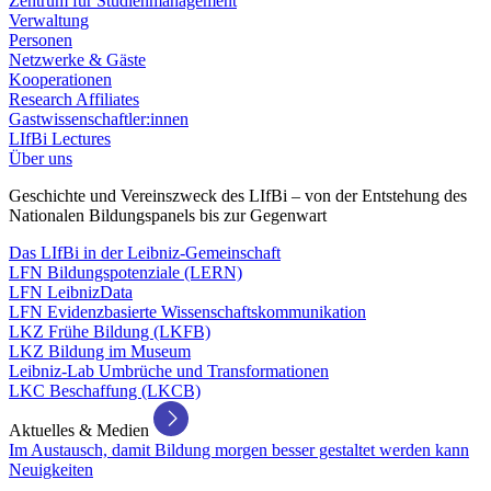
Zentrum für Studienmanagement
Verwaltung
Personen
Netzwerke & Gäste
Kooperationen
Research Affiliates
Gastwissenschaftler:innen
LIfBi Lectures
Über uns
Geschichte und Vereinszweck des LIfBi – von der Entstehung des
Nationalen Bildungspanels bis zur Gegenwart
Das LIfBi in der Leibniz-Gemeinschaft
LFN Bildungspotenziale (LERN)
LFN LeibnizData
LFN Evidenzbasierte Wissenschaftskommunikation
LKZ Frühe Bildung (LKFB)
LKZ Bildung im Museum
Leibniz-Lab Umbrüche und Transformationen
LKC Beschaffung (LKCB)
Aktuelles & Medien
Im Austausch, damit Bildung morgen besser gestaltet werden kann
Neuigkeiten