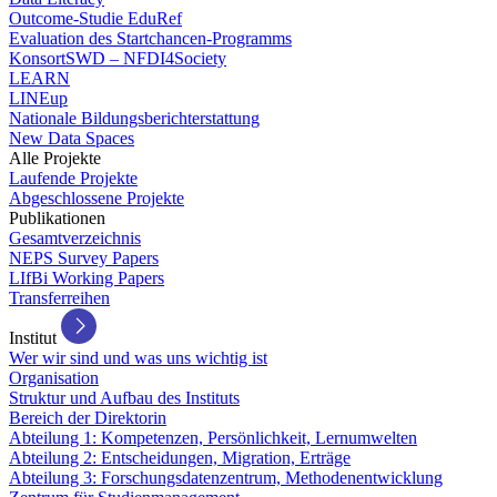
Outcome-Studie EduRef
Evaluation des Startchancen-Programms
KonsortSWD – NFDI4Society
LEARN
LINEup
Nationale Bildungsberichterstattung
New Data Spaces
Alle Projekte
Laufende Projekte
Abgeschlossene Projekte
Publikationen
Gesamtverzeichnis
NEPS Survey Papers
LIfBi Working Papers
Transferreihen
Institut
Wer wir sind und was uns wichtig ist
Organisation
Struktur und Aufbau des Instituts
Bereich der Direktorin
Abteilung 1: Kompetenzen, Persönlichkeit, Lernumwelten
Abteilung 2: Entscheidungen, Migration, Erträge
Abteilung 3: Forschungsdatenzentrum, Methodenentwicklung