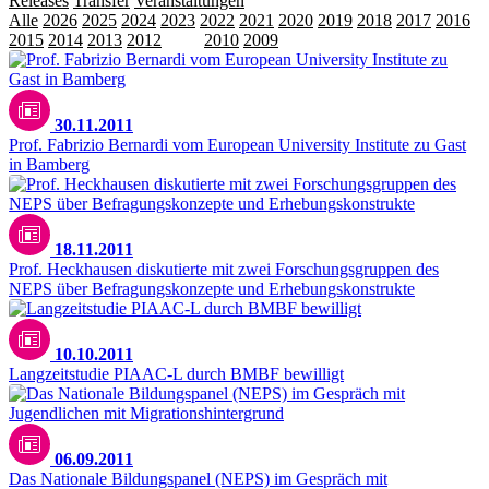
Releases
Transfer
Veranstaltungen
Alle
2026
2025
2024
2023
2022
2021
2020
2019
2018
2017
2016
2015
2014
2013
2012
2011
2010
2009
30.11.2011
Prof. Fabrizio Bernardi vom European University Institute zu Gast
in Bamberg
18.11.2011
Prof. Heckhausen diskutierte mit zwei Forschungsgruppen des
NEPS über Befragungskonzepte und Erhebungskonstrukte
10.10.2011
Langzeitstudie PIAAC-L durch BMBF bewilligt
06.09.2011
Das Nationale Bildungspanel (NEPS) im Gespräch mit