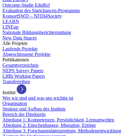
Outcome-Studie EduRef
Evaluation des Startchancen-Programms
KonsortSWD – NFDI4Society
LEARN
LINEup
Nationale Bildungsberichterstattung
New Data Spaces
Alle Projekte
Laufende Projekte
Abgeschlossene Projekte
Publikationen
Gesamtverzeichnis
NEPS Survey Papers
LIfBi Working Papers
Transferreihen
Institut
Wer wir sind und was uns wichtig ist
Organisation
Struktur und Aufbau des Instituts
Bereich der Direktorin
Abteilung 1: Kompetenzen, Persönlichkeit, Lernumwelten
Abteilung 2: Entscheidungen, Migration, Erträge
Abteilung 3: Forschungsdatenzentrum, Methodenentwicklung