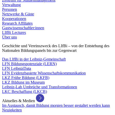
Zentrum für Studienmanagement
Verwaltung
Personen
Netzwerke & Gäste
Kooperationen
Research Affiliates
Gastwissenschaftler:innen
LIfBi Lectures
Über uns
Geschichte und Vereinszweck des LIfBi – von der Entstehung des
Nationalen Bildungspanels bis zur Gegenwart
Das LIfBi in der Leibniz-Gemeinschaft
LFN Bildungspotenziale (LERN)
LFN LeibnizData
LFN Evidenzbasierte Wissenschaftskommunikation
LKZ Frühe Bildung (LKFB)
LKZ Bildung im Museum
Leibniz-Lab Umbrüche und Transformationen
LKC Beschaffung (LKCB)
Aktuelles & Medien
Im Austausch, damit Bildung morgen besser gestaltet werden kann
Neuigkeiten