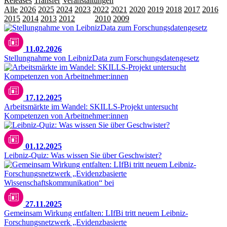
Releases
Transfer
Veranstaltungen
Alle
2026
2025
2024
2023
2022
2021
2020
2019
2018
2017
2016
2015
2014
2013
2012
2011
2010
2009
11.02.2026
Stellungnahme von LeibnizData zum Forschungsdatengesetz
Bild mit KI-Unterstützung erstellt
17.12.2025
Arbeitsmärkte im Wandel: SKILLS-Projekt untersucht
Kompetenzen von Arbeitnehmer:innen
pexels.com/leloothefirst
01.12.2025
Leibniz-Quiz: Was wissen Sie über Geschwister?
27.11.2025
Gemeinsam Wirkung entfalten: LIfBi tritt neuem Leibniz-
Forschungsnetzwerk „Evidenzbasierte