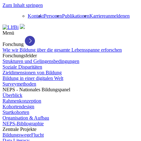
Zum Inhalt springen
Kontakt
Personen
Publikationen
Karriere
anmelden
en
Menü
Forschung
Wie wir Bildung über die gesamte Lebensspanne erforschen
Forschungsfelder
Strukturen und Gelingensbedingungen
Soziale Disparitäten
Zieldimensionen von Bildung
Bildung in einer digitalen Welt
Surveymethoden
NEPS - Nationales Bildungspanel
Überblick
Rahmenkonzeption
Kohortendesign
Startkohorten
Organisation & Aufbau
NEPS-Bibliographie
Zentrale Projekte
BildungswegeFlucht
Data Literacy