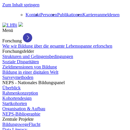
Zum Inhalt springen
Kontakt
Personen
Publikationen
Karriere
anmelden
en
Menü
Forschung
Wie wir Bildung über die gesamte Lebensspanne erforschen
Forschungsfelder
Strukturen und Gelingensbedingungen
Soziale Disparitäten
Zieldimensionen von Bildung
Bildung in einer digitalen Welt
Surveymethoden
NEPS - Nationales Bildungspanel
Überblick
Rahmenkonzeption
Kohortendesign
Startkohorten
Organisation & Aufbau
NEPS-Bibliographie
Zentrale Projekte
BildungswegeFlucht
Data Literacy