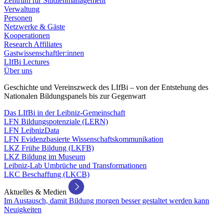
Zentrum für Studienmanagement
Verwaltung
Personen
Netzwerke & Gäste
Kooperationen
Research Affiliates
Gastwissenschaftler:innen
LIfBi Lectures
Über uns
Geschichte und Vereinszweck des LIfBi – von der Entstehung des
Nationalen Bildungspanels bis zur Gegenwart
Das LIfBi in der Leibniz-Gemeinschaft
LFN Bildungspotenziale (LERN)
LFN LeibnizData
LFN Evidenzbasierte Wissenschaftskommunikation
LKZ Frühe Bildung (LKFB)
LKZ Bildung im Museum
Leibniz-Lab Umbrüche und Transformationen
LKC Beschaffung (LKCB)
Aktuelles & Medien
Im Austausch, damit Bildung morgen besser gestaltet werden kann
Neuigkeiten