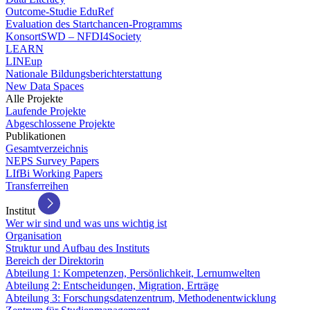
Outcome-Studie EduRef
Evaluation des Startchancen-Programms
KonsortSWD – NFDI4Society
LEARN
LINEup
Nationale Bildungsberichterstattung
New Data Spaces
Alle Projekte
Laufende Projekte
Abgeschlossene Projekte
Publikationen
Gesamtverzeichnis
NEPS Survey Papers
LIfBi Working Papers
Transferreihen
Institut
Wer wir sind und was uns wichtig ist
Organisation
Struktur und Aufbau des Instituts
Bereich der Direktorin
Abteilung 1: Kompetenzen, Persönlichkeit, Lernumwelten
Abteilung 2: Entscheidungen, Migration, Erträge
Abteilung 3: Forschungsdatenzentrum, Methodenentwicklung