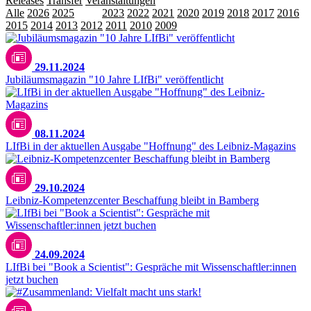
Releases
Transfer
Veranstaltungen
Alle
2026
2025
2024
2023
2022
2021
2020
2019
2018
2017
2016
2015
2014
2013
2012
2011
2010
2009
29.11.2024
Jubiläumsmagazin "10 Jahre LIfBi" veröffentlicht
08.11.2024
LIfBi in der aktuellen Ausgabe "Hoffnung" des Leibniz-Magazins
29.10.2024
Leibniz-Kompetenzcenter Beschaffung bleibt in Bamberg
24.09.2024
LIfBi bei "Book a Scientist": Gespräche mit Wissenschaftler:innen
jetzt buchen