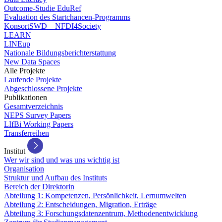
Outcome-Studie EduRef
Evaluation des Startchancen-Programms
KonsortSWD – NFDI4Society
LEARN
LINEup
Nationale Bildungsberichterstattung
New Data Spaces
Alle Projekte
Laufende Projekte
Abgeschlossene Projekte
Publikationen
Gesamtverzeichnis
NEPS Survey Papers
LIfBi Working Papers
Transferreihen
Institut
Wer wir sind und was uns wichtig ist
Organisation
Struktur und Aufbau des Instituts
Bereich der Direktorin
Abteilung 1: Kompetenzen, Persönlichkeit, Lernumwelten
Abteilung 2: Entscheidungen, Migration, Erträge
Abteilung 3: Forschungsdatenzentrum, Methodenentwicklung