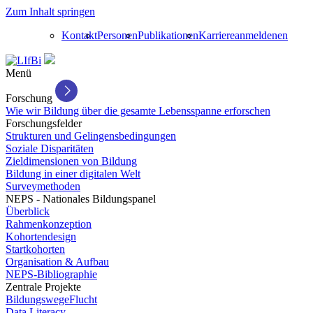
Zum Inhalt springen
Kontakt
Personen
Publikationen
Karriere
anmelden
en
Menü
Forschung
Wie wir Bildung über die gesamte Lebensspanne erforschen
Forschungsfelder
Strukturen und Gelingensbedingungen
Soziale Disparitäten
Zieldimensionen von Bildung
Bildung in einer digitalen Welt
Surveymethoden
NEPS - Nationales Bildungspanel
Überblick
Rahmenkonzeption
Kohortendesign
Startkohorten
Organisation & Aufbau
NEPS-Bibliographie
Zentrale Projekte
BildungswegeFlucht
Data Literacy