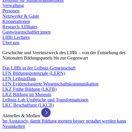
Zentrum für Studienmanagement
Verwaltung
Personen
Netzwerke & Gäste
Kooperationen
Research Affiliates
Gastwissenschaftler:innen
LIfBi Lectures
Über uns
Geschichte und Vereinszweck des LIfBi – von der Entstehung des
Nationalen Bildungspanels bis zur Gegenwart
Das LIfBi in der Leibniz-Gemeinschaft
LFN Bildungspotenziale (LERN)
LFN LeibnizData
LFN Evidenzbasierte Wissenschaftskommunikation
LKZ Frühe Bildung (LKFB)
LKZ Bildung im Museum
Leibniz-Lab Umbrüche und Transformationen
LKC Beschaffung (LKCB)
Aktuelles & Medien
Im Austausch, damit Bildung morgen besser gestaltet werden kann
Neuigkeiten