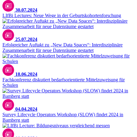
30.07.2024
LIfBi Lectures: Neue Wege in der Geburtskohortenforschung
25.07.2024
Erfolgreicher Auftakt zu „New Data Spaces“: Interdisziplinäre
Zusammenarbeit für neue Datenräume gestartet
18.06.2024
Fachkonferenz diskutiert bedarfsorientierte Mittelzuweisung für
Schulen
Unsplash / kvalifik
04.04.2024
Survey Lifecycle Operators Workshop (SLOW) findet 2024 in
Bamberg statt