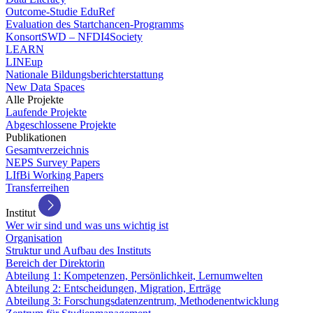
Outcome-Studie EduRef
Evaluation des Startchancen-Programms
KonsortSWD – NFDI4Society
LEARN
LINEup
Nationale Bildungsberichterstattung
New Data Spaces
Alle Projekte
Laufende Projekte
Abgeschlossene Projekte
Publikationen
Gesamtverzeichnis
NEPS Survey Papers
LIfBi Working Papers
Transferreihen
Institut
Wer wir sind und was uns wichtig ist
Organisation
Struktur und Aufbau des Instituts
Bereich der Direktorin
Abteilung 1: Kompetenzen, Persönlichkeit, Lernumwelten
Abteilung 2: Entscheidungen, Migration, Erträge
Abteilung 3: Forschungsdatenzentrum, Methodenentwicklung