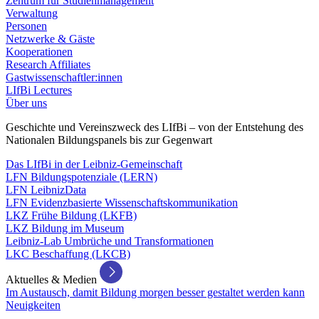
Zentrum für Studienmanagement
Verwaltung
Personen
Netzwerke & Gäste
Kooperationen
Research Affiliates
Gastwissenschaftler:innen
LIfBi Lectures
Über uns
Geschichte und Vereinszweck des LIfBi – von der Entstehung des
Nationalen Bildungspanels bis zur Gegenwart
Das LIfBi in der Leibniz-Gemeinschaft
LFN Bildungspotenziale (LERN)
LFN LeibnizData
LFN Evidenzbasierte Wissenschaftskommunikation
LKZ Frühe Bildung (LKFB)
LKZ Bildung im Museum
Leibniz-Lab Umbrüche und Transformationen
LKC Beschaffung (LKCB)
Aktuelles & Medien
Im Austausch, damit Bildung morgen besser gestaltet werden kann
Neuigkeiten