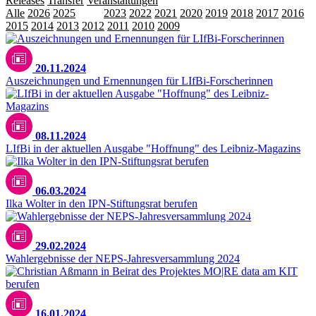
Releases
Transfer
Veranstaltungen
Alle
2026
2025
2024
2023
2022
2021
2020
2019
2018
2017
2016
2015
2014
2013
2012
2011
2010
2009
20.11.2024
Auszeichnungen und Ernennungen für LIfBi-Forscherinnen
08.11.2024
LIfBi in der aktuellen Ausgabe "Hoffnung" des Leibniz-Magazins
06.03.2024
Ilka Wolter in den IPN-Stiftungsrat berufen
TU Dortmund/privat
29.02.2024
Wahlergebnisse der NEPS-Jahresversammlung 2024
16.01.2024