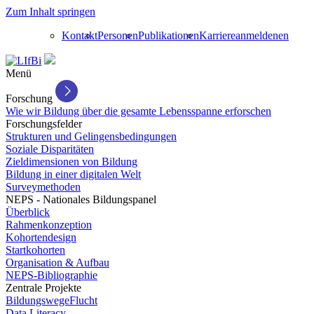
Zum Inhalt springen
Kontakt
Personen
Publikationen
Karriere
anmelden
en
Menü
Forschung
Wie wir Bildung über die gesamte Lebensspanne erforschen
Forschungsfelder
Strukturen und Gelingensbedingungen
Soziale Disparitäten
Zieldimensionen von Bildung
Bildung in einer digitalen Welt
Surveymethoden
NEPS - Nationales Bildungspanel
Überblick
Rahmenkonzeption
Kohortendesign
Startkohorten
Organisation & Aufbau
NEPS-Bibliographie
Zentrale Projekte
BildungswegeFlucht
Data Literacy