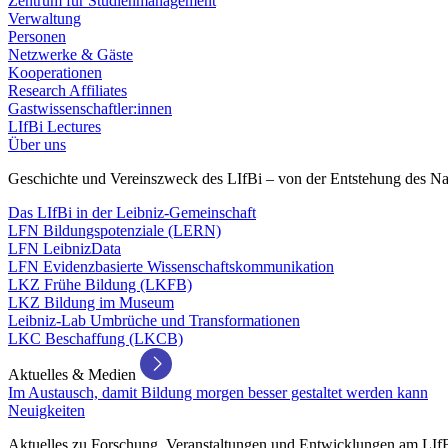
Zentrum für Studienmanagement
Verwaltung
Personen
Netzwerke & Gäste
Kooperationen
Research Affiliates
Gastwissenschaftler:innen
LIfBi Lectures
Über uns
Geschichte und Vereinszweck des LIfBi – von der Entstehung des Na
Das LIfBi in der Leibniz-Gemeinschaft
LFN Bildungspotenziale (LERN)
LFN LeibnizData
LFN Evidenzbasierte Wissenschaftskommunikation
LKZ Frühe Bildung (LKFB)
LKZ Bildung im Museum
Leibniz-Lab Umbrüche und Transformationen
LKC Beschaffung (LKCB)
Aktuelles & Medien
Im Austausch, damit Bildung morgen besser gestaltet werden kann
Neuigkeiten
Aktuelles zu Forschung, Veranstaltungen und Entwicklungen am LIf