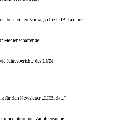
stitutseigenen Vortragsreihe LIfBi Lectures
für Medienschaffende
ie Jahresberichte des LIfBi
g für den Newsletter „LIfBi data“
kumentation und Variablensuche