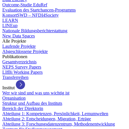
Outcome-Studie EduRef
Evaluation des Startchancen-Programms
KonsortSWD – NFDI4Society
LEARN
LINEup
Nationale Bildungsberichterstattung
New Data Spaces
Alle Projekte
Laufende Projekte
Abgeschlossene Projekte
Publikationen
Gesamtverzeichnis
NEPS Survey Papers
LIfBi Working Papers
Transferreihen
Institut
Wer wir sind und was uns wichtig ist
Organisation
Struktur und Aufbau des Instituts
Bereich der Direktorin
Abteilung 1: Kompetenzen, Persönlichkeit, Lernumwelten
Abteilung 2: Entscheidungen, Migration, Erträge
Abteilung 3: Forschungsdatenzentrum, Methodenentwicklung