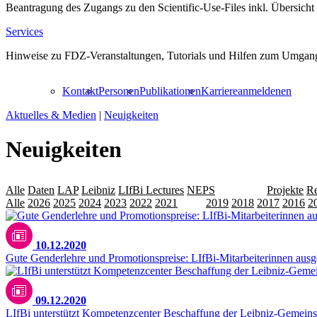
Beantragung des Zugangs zu den Scientific-Use-Files inkl. Übersicht
Services
Hinweise zu FDZ-Veranstaltungen, Tutorials und Hilfen zum Umgang
Kontakt
Personen
Publikationen
Karriere
anmelden
en
Aktuelles & Medien
|
Neuigkeiten
Neuigkeiten
Alle
Daten
LAP
Leibniz
LIfBi Lectures
NEPS
Personalia
Projekte
Re
Alle
2026
2025
2024
2023
2022
2021
2020
2019
2018
2017
2016
2
10.12.2020
Gute Genderlehre und Promotionspreise: LIfBi-Mitarbeiterinnen ausg
09.12.2020
LIfBi unterstützt Kompetenzcenter Beschaffung der Leibniz-Gemeins