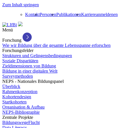
Zum Inhalt springen
Kontakt
Personen
Publikationen
Karriere
anmelden
en
Menü
Forschung
Wie wir Bildung über die gesamte Lebensspanne erforschen
Forschungsfelder
Strukturen und Gelingensbedingungen
Soziale Disparitäten
Zieldimensionen von Bildung
Bildung in einer digitalen Welt
Surveymethoden
NEPS - Nationales Bildungspanel
Überblick
Rahmenkonzeption
Kohortendesign
Startkohorten
Organisation & Aufbau
NEPS-Bibliographie
Zentrale Projekte
BildungswegeFlucht
Data Literacy