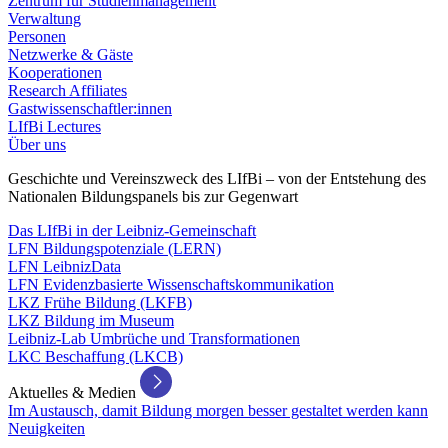
Zentrum für Studienmanagement
Verwaltung
Personen
Netzwerke & Gäste
Kooperationen
Research Affiliates
Gastwissenschaftler:innen
LIfBi Lectures
Über uns
Geschichte und Vereinszweck des LIfBi – von der Entstehung des
Nationalen Bildungspanels bis zur Gegenwart
Das LIfBi in der Leibniz-Gemeinschaft
LFN Bildungspotenziale (LERN)
LFN LeibnizData
LFN Evidenzbasierte Wissenschaftskommunikation
LKZ Frühe Bildung (LKFB)
LKZ Bildung im Museum
Leibniz-Lab Umbrüche und Transformationen
LKC Beschaffung (LKCB)
Aktuelles & Medien
Im Austausch, damit Bildung morgen besser gestaltet werden kann
Neuigkeiten