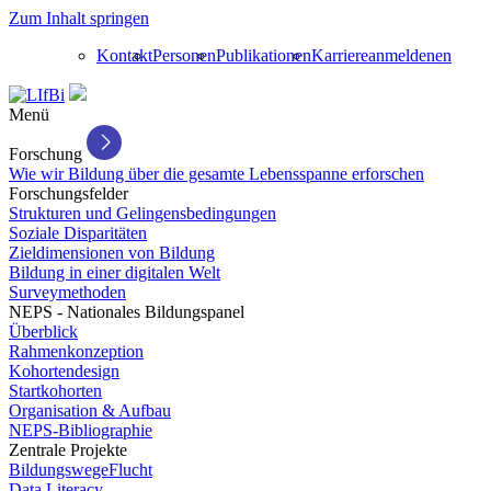
Zum Inhalt springen
Kontakt
Personen
Publikationen
Karriere
anmelden
en
Menü
Forschung
Wie wir Bildung über die gesamte Lebensspanne erforschen
Forschungsfelder
Strukturen und Gelingensbedingungen
Soziale Disparitäten
Zieldimensionen von Bildung
Bildung in einer digitalen Welt
Surveymethoden
NEPS - Nationales Bildungspanel
Überblick
Rahmenkonzeption
Kohortendesign
Startkohorten
Organisation & Aufbau
NEPS-Bibliographie
Zentrale Projekte
BildungswegeFlucht
Data Literacy