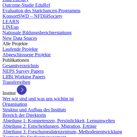
Outcome-Studie EduRef
Evaluation des Startchancen-Programms
KonsortSWD – NFDI4Society
LEARN
LINEup
Nationale Bildungsberichterstattung
New Data Spaces
Alle Projekte
Laufende Projekte
Abgeschlossene Projekte
Publikationen
Gesamtverzeichnis
NEPS Survey Papers
LIfBi Working Papers
Transferreihen
Institut
Wer wir sind und was uns wichtig ist
Organisation
Struktur und Aufbau des Instituts
Bereich der Direktorin
Abteilung 1: Kompetenzen, Persönlichkeit, Lernumwelten
Abteilung 2: Entscheidungen, Migration, Erträge
Abteilung 3: Forschungsdatenzentrum, Methodenentwicklung