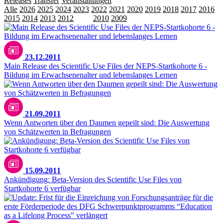
Releases
Transfer
Veranstaltungen
Alle
2026
2025
2024
2023
2022
2021
2020
2019
2018
2017
2016
2015
2014
2013
2012
2011
2010
2009
23.12.2011
Main Release des Scientific Use Files der NEPS-Startkohorte 6 -
Bildung im Erwachsenenalter und lebenslanges Lernen
21.09.2011
Wenn Antworten über den Daumen gepeilt sind: Die Auswertung
von Schätzwerten in Befragungen
15.09.2011
Ankündigung: Beta-Version des Scientific Use Files von
Startkohorte 6 verfügbar