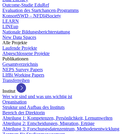
Outcome-Studie EduRef
Evaluation des Startchancen-Programms
KonsortSWD – NFDI4Society
LEARN
LINEup
Nationale Bildungsberichterstattung
New Data Spaces
Alle Projekte
Laufende Projekte
Abgeschlossene Projekte
Publikationen
Gesamtverzeichnis
NEPS Survey Papers
LIfBi Working Papers
Transferreihen
Institut
Wer wir sind und was uns wichtig ist
Organisation
Struktur und Aufbau des Instituts
Bereich der Direktorin
Abteilung 1: Kompetenzen, Persönlichkeit, Lernumwelten
Abteilung 2: Entscheidungen, Migration, Erträge
Abteilung 3: Forschungsdatenzentrum, Methodenentwicklung