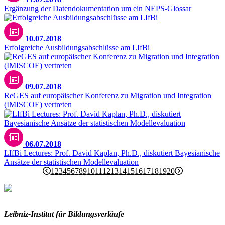
Ergänzung der Datendokumentation um ein NEPS-Glossar
10.07.2018
Erfolgreiche Ausbildungsabschlüsse am LIfBi
09.07.2018
ReGES auf europäischer Konferenz zu Migration und Integration
(IMISCOE) vertreten
06.07.2018
LIfBi Lectures: Prof. David Kaplan, Ph.D., diskutiert Bayesianische
Ansätze der statistischen Modellevaluation
1
2
3
4
5
6
7
8
9
10
11
12
13
14
15
16
17
18
19
20
Leibniz-I
nstitut für Bildungsverläufe