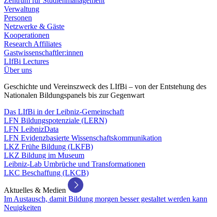
Zentrum für Studienmanagement
Verwaltung
Personen
Netzwerke & Gäste
Kooperationen
Research Affiliates
Gastwissenschaftler:innen
LIfBi Lectures
Über uns
Geschichte und Vereinszweck des LIfBi – von der Entstehung des
Nationalen Bildungspanels bis zur Gegenwart
Das LIfBi in der Leibniz-Gemeinschaft
LFN Bildungspotenziale (LERN)
LFN LeibnizData
LFN Evidenzbasierte Wissenschaftskommunikation
LKZ Frühe Bildung (LKFB)
LKZ Bildung im Museum
Leibniz-Lab Umbrüche und Transformationen
LKC Beschaffung (LKCB)
Aktuelles & Medien
Im Austausch, damit Bildung morgen besser gestaltet werden kann
Neuigkeiten