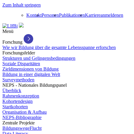
Zum Inhalt springen
Kontakt
Personen
Publikationen
Karriere
anmelden
en
Menü
Forschung
Wie wir Bildung über die gesamte Lebensspanne erforschen
Forschungsfelder
Strukturen und Gelingensbedingungen
Soziale Disparitäten
Zieldimensionen von Bildung
Bildung in einer digitalen Welt
Surveymethoden
NEPS - Nationales Bildungspanel
Überblick
Rahmenkonzeption
Kohortendesign
Startkohorten
Organisation & Aufbau
NEPS-Bibliographie
Zentrale Projekte
BildungswegeFlucht
Data Literacy