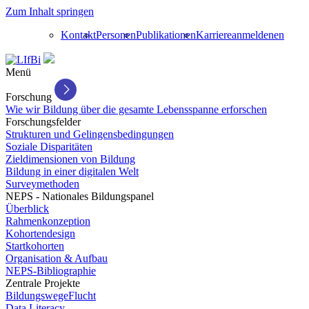
Zum Inhalt springen
Kontakt
Personen
Publikationen
Karriere
anmelden
en
Menü
Forschung
Wie wir Bildung über die gesamte Lebensspanne erforschen
Forschungsfelder
Strukturen und Gelingensbedingungen
Soziale Disparitäten
Zieldimensionen von Bildung
Bildung in einer digitalen Welt
Surveymethoden
NEPS - Nationales Bildungspanel
Überblick
Rahmenkonzeption
Kohortendesign
Startkohorten
Organisation & Aufbau
NEPS-Bibliographie
Zentrale Projekte
BildungswegeFlucht
Data Literacy