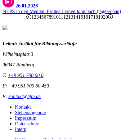
26.01.2026
NEPS in den Medien: Frühes Lernen lohnt sich (tagesschau)
1
2
3
4
5
6
7
8
9
10
11
12
13
14
15
16
17
18
19
20
Leibniz-I
nstitut für Bildungsverläufe
Wilhelmsplatz 3
96047 Bamberg
T:
+49 951 700 60 0
F: +49 951 700 60 450
E:
kontakt@lifbi.de
Kontakt
Stellenangebote
Impressum
Datenschutz
Intern