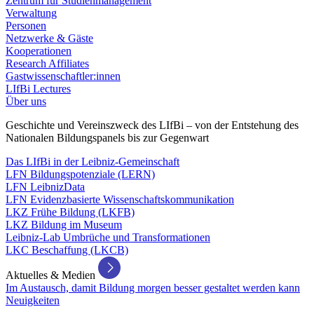
Zentrum für Studienmanagement
Verwaltung
Personen
Netzwerke & Gäste
Kooperationen
Research Affiliates
Gastwissenschaftler:innen
LIfBi Lectures
Über uns
Geschichte und Vereinszweck des LIfBi – von der Entstehung des
Nationalen Bildungspanels bis zur Gegenwart
Das LIfBi in der Leibniz-Gemeinschaft
LFN Bildungspotenziale (LERN)
LFN LeibnizData
LFN Evidenzbasierte Wissenschaftskommunikation
LKZ Frühe Bildung (LKFB)
LKZ Bildung im Museum
Leibniz-Lab Umbrüche und Transformationen
LKC Beschaffung (LKCB)
Aktuelles & Medien
Im Austausch, damit Bildung morgen besser gestaltet werden kann
Neuigkeiten