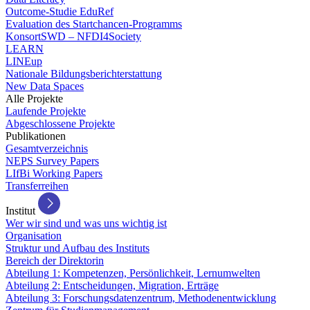
Outcome-Studie EduRef
Evaluation des Startchancen-Programms
KonsortSWD – NFDI4Society
LEARN
LINEup
Nationale Bildungsberichterstattung
New Data Spaces
Alle Projekte
Laufende Projekte
Abgeschlossene Projekte
Publikationen
Gesamtverzeichnis
NEPS Survey Papers
LIfBi Working Papers
Transferreihen
Institut
Wer wir sind und was uns wichtig ist
Organisation
Struktur und Aufbau des Instituts
Bereich der Direktorin
Abteilung 1: Kompetenzen, Persönlichkeit, Lernumwelten
Abteilung 2: Entscheidungen, Migration, Erträge
Abteilung 3: Forschungsdatenzentrum, Methodenentwicklung