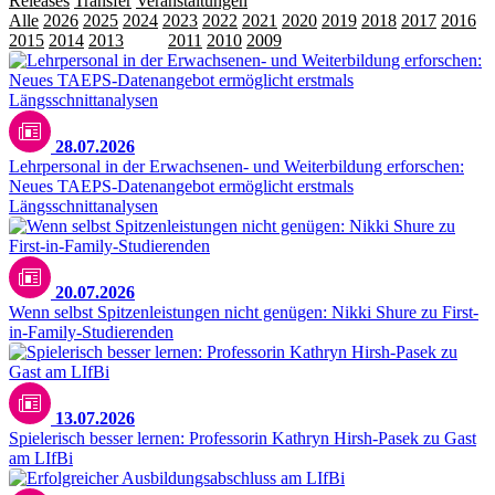
Releases
Transfer
Veranstaltungen
Alle
2026
2025
2024
2023
2022
2021
2020
2019
2018
2017
2016
2015
2014
2013
2012
2011
2010
2009
28.07.2026
Lehrpersonal in der Erwachsenen- und Weiterbildung erforschen:
Neues TAEPS-Datenangebot ermöglicht erstmals
Längsschnittanalysen
20.07.2026
Wenn selbst Spitzenleistungen nicht genügen: Nikki Shure zu First-
in-Family-Studierenden
13.07.2026
Spielerisch besser lernen: Professorin Kathryn Hirsh-Pasek zu Gast
am LIfBi