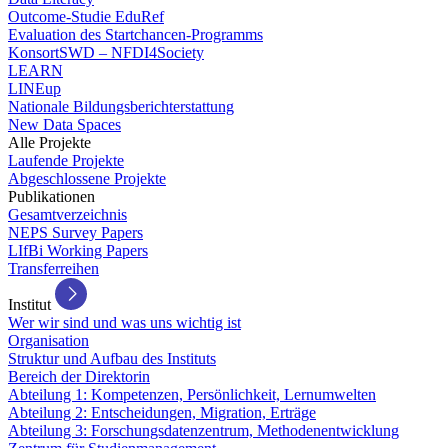
Outcome-Studie EduRef
Evaluation des Startchancen-Programms
KonsortSWD – NFDI4Society
LEARN
LINEup
Nationale Bildungsberichterstattung
New Data Spaces
Alle Projekte
Laufende Projekte
Abgeschlossene Projekte
Publikationen
Gesamtverzeichnis
NEPS Survey Papers
LIfBi Working Papers
Transferreihen
Institut
Wer wir sind und was uns wichtig ist
Organisation
Struktur und Aufbau des Instituts
Bereich der Direktorin
Abteilung 1: Kompetenzen, Persönlichkeit, Lernumwelten
Abteilung 2: Entscheidungen, Migration, Erträge
Abteilung 3: Forschungsdatenzentrum, Methodenentwicklung