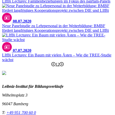
LIfBi Lectures: Familienbeziehungen im Fokus des pairfam-Panels
08.07.2020
Neue Panelstudie zu Lehrpersonal in der Weiterbildung: BMBF
fördert langfristiges Kooperationsprojekt zwischen DIE und LIfBi
07.07.2020
LIfBi Lectures: Ein Baum mit vielen Ästen – Wie die TREE-Studie
wächst
1
2
Leibniz-I
nstitut für Bildungsverläufe
Wilhelmsplatz 3
96047 Bamberg
T:
+49 951 700 60 0