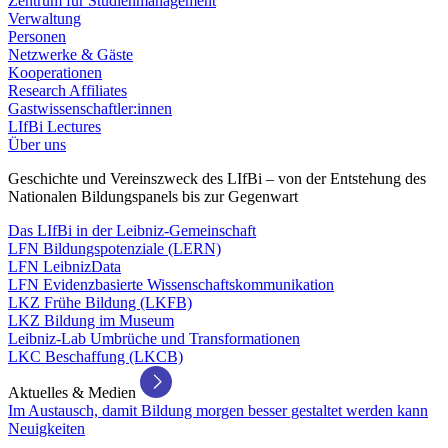
Zentrum für Studienmanagement
Verwaltung
Personen
Netzwerke & Gäste
Kooperationen
Research Affiliates
Gastwissenschaftler:innen
LIfBi Lectures
Über uns
Geschichte und Vereinszweck des LIfBi – von der Entstehung des
Nationalen Bildungspanels bis zur Gegenwart
Das LIfBi in der Leibniz-Gemeinschaft
LFN Bildungspotenziale (LERN)
LFN LeibnizData
LFN Evidenzbasierte Wissenschaftskommunikation
LKZ Frühe Bildung (LKFB)
LKZ Bildung im Museum
Leibniz-Lab Umbrüche und Transformationen
LKC Beschaffung (LKCB)
Aktuelles & Medien
Im Austausch, damit Bildung morgen besser gestaltet werden kann
Neuigkeiten