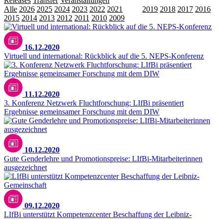
Releases
Transfer
Veranstaltungen
Alle
2026
2025
2024
2023
2022
2021
2020
2019
2018
2017
2016
2015
2014
2013
2012
2011
2010
2009
16.12.2020
Virtuell und international: Rückblick auf die 5. NEPS-Konferenz
11.12.2020
3. Konferenz Netzwerk Fluchtforschung: LIfBi präsentiert
Ergebnisse gemeinsamer Forschung mit dem DIW
10.12.2020
Gute Genderlehre und Promotionspreise: LIfBi-Mitarbeiterinnen
ausgezeichnet
09.12.2020
LIfBi unterstützt Kompetenzcenter Beschaffung der Leibniz-