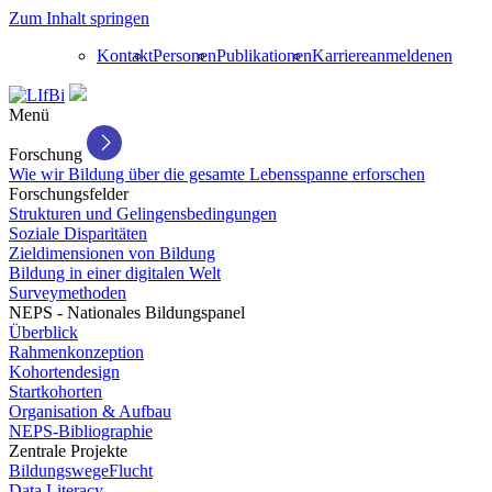
Zum Inhalt springen
Kontakt
Personen
Publikationen
Karriere
anmelden
en
Menü
Forschung
Wie wir Bildung über die gesamte Lebensspanne erforschen
Forschungsfelder
Strukturen und Gelingensbedingungen
Soziale Disparitäten
Zieldimensionen von Bildung
Bildung in einer digitalen Welt
Surveymethoden
NEPS - Nationales Bildungspanel
Überblick
Rahmenkonzeption
Kohortendesign
Startkohorten
Organisation & Aufbau
NEPS-Bibliographie
Zentrale Projekte
BildungswegeFlucht
Data Literacy