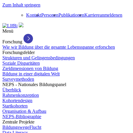
Zum Inhalt springen
Kontakt
Personen
Publikationen
Karriere
anmelden
en
Menü
Forschung
Wie wir Bildung über die gesamte Lebensspanne erforschen
Forschungsfelder
Strukturen und Gelingensbedingungen
Soziale Disparitäten
Zieldimensionen von Bildung
Bildung in einer digitalen Welt
Surveymethoden
NEPS - Nationales Bildungspanel
Überblick
Rahmenkonzeption
Kohortendesign
Startkohorten
Organisation & Aufbau
NEPS-Bibliographie
Zentrale Projekte
BildungswegeFlucht
Data Literacy