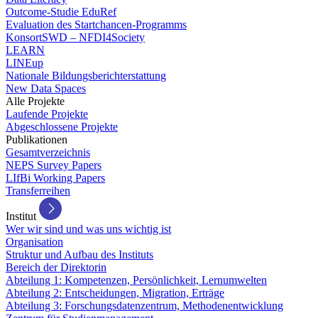
Outcome-Studie EduRef
Evaluation des Startchancen-Programms
KonsortSWD – NFDI4Society
LEARN
LINEup
Nationale Bildungsberichterstattung
New Data Spaces
Alle Projekte
Laufende Projekte
Abgeschlossene Projekte
Publikationen
Gesamtverzeichnis
NEPS Survey Papers
LIfBi Working Papers
Transferreihen
Institut
Wer wir sind und was uns wichtig ist
Organisation
Struktur und Aufbau des Instituts
Bereich der Direktorin
Abteilung 1: Kompetenzen, Persönlichkeit, Lernumwelten
Abteilung 2: Entscheidungen, Migration, Erträge
Abteilung 3: Forschungsdatenzentrum, Methodenentwicklung