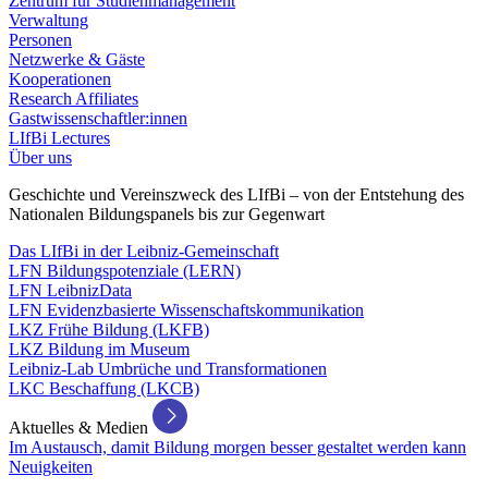
Zentrum für Studienmanagement
Verwaltung
Personen
Netzwerke & Gäste
Kooperationen
Research Affiliates
Gastwissenschaftler:innen
LIfBi Lectures
Über uns
Geschichte und Vereinszweck des LIfBi – von der Entstehung des
Nationalen Bildungspanels bis zur Gegenwart
Das LIfBi in der Leibniz-Gemeinschaft
LFN Bildungspotenziale (LERN)
LFN LeibnizData
LFN Evidenzbasierte Wissenschaftskommunikation
LKZ Frühe Bildung (LKFB)
LKZ Bildung im Museum
Leibniz-Lab Umbrüche und Transformationen
LKC Beschaffung (LKCB)
Aktuelles & Medien
Im Austausch, damit Bildung morgen besser gestaltet werden kann
Neuigkeiten