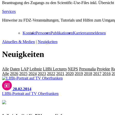
Beantragung des Zugangs zu den Scientific-Use-Files inkl. Übersicht
Services
Hinweise zu FDZ-Veranstaltungen, Tutorials und Hilfen zum Umgang
Kontakt
Personen
Publikationen
Karriere
anmelden
en
Aktuelles & Medien
|
Neuigkeiten
Neuigkeiten
Alle
Daten
LAP
Leibniz
LIfBi Lectures
NEPS
Personalia
Projekte
Re
Alle
2026
2025
2024
2023
2022
2021
2020
2019
2018
2017
2016
2
28.02.2014
LIfBi-Portrait auf TV Oberfranken