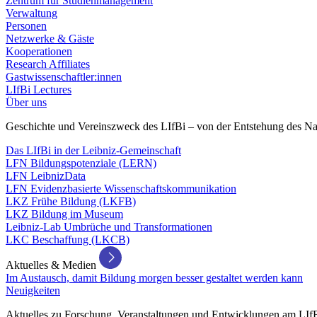
Zentrum für Studienmanagement
Verwaltung
Personen
Netzwerke & Gäste
Kooperationen
Research Affiliates
Gastwissenschaftler:innen
LIfBi Lectures
Über uns
Geschichte und Vereinszweck des LIfBi – von der Entstehung des Na
Das LIfBi in der Leibniz-Gemeinschaft
LFN Bildungspotenziale (LERN)
LFN LeibnizData
LFN Evidenzbasierte Wissenschaftskommunikation
LKZ Frühe Bildung (LKFB)
LKZ Bildung im Museum
Leibniz-Lab Umbrüche und Transformationen
LKC Beschaffung (LKCB)
Aktuelles & Medien
Im Austausch, damit Bildung morgen besser gestaltet werden kann
Neuigkeiten
Aktuelles zu Forschung, Veranstaltungen und Entwicklungen am LIf