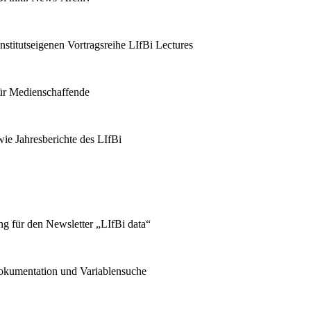
stitutseigenen Vortragsreihe LIfBi Lectures
für Medienschaffende
ie Jahresberichte des LIfBi
g für den Newsletter „LIfBi data“
kumentation und Variablensuche