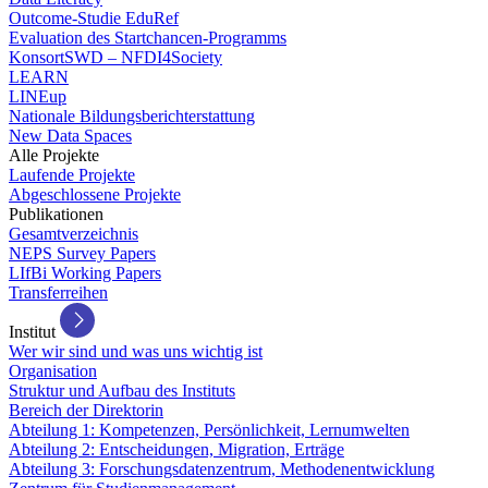
Outcome-Studie EduRef
Evaluation des Startchancen-Programms
KonsortSWD – NFDI4Society
LEARN
LINEup
Nationale Bildungsberichterstattung
New Data Spaces
Alle Projekte
Laufende Projekte
Abgeschlossene Projekte
Publikationen
Gesamtverzeichnis
NEPS Survey Papers
LIfBi Working Papers
Transferreihen
Institut
Wer wir sind und was uns wichtig ist
Organisation
Struktur und Aufbau des Instituts
Bereich der Direktorin
Abteilung 1: Kompetenzen, Persönlichkeit, Lernumwelten
Abteilung 2: Entscheidungen, Migration, Erträge
Abteilung 3: Forschungsdatenzentrum, Methodenentwicklung