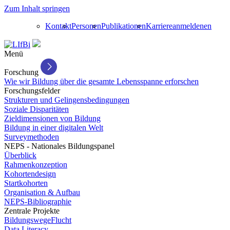
Zum Inhalt springen
Kontakt
Personen
Publikationen
Karriere
anmelden
en
Menü
Forschung
Wie wir Bildung über die gesamte Lebensspanne erforschen
Forschungsfelder
Strukturen und Gelingensbedingungen
Soziale Disparitäten
Zieldimensionen von Bildung
Bildung in einer digitalen Welt
Surveymethoden
NEPS - Nationales Bildungspanel
Überblick
Rahmenkonzeption
Kohortendesign
Startkohorten
Organisation & Aufbau
NEPS-Bibliographie
Zentrale Projekte
BildungswegeFlucht
Data Literacy