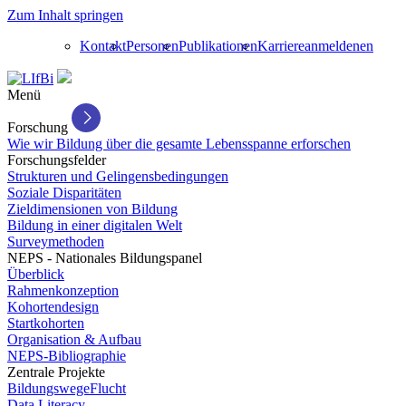
Zum Inhalt springen
Kontakt
Personen
Publikationen
Karriere
anmelden
en
Menü
Forschung
Wie wir Bildung über die gesamte Lebensspanne erforschen
Forschungsfelder
Strukturen und Gelingensbedingungen
Soziale Disparitäten
Zieldimensionen von Bildung
Bildung in einer digitalen Welt
Surveymethoden
NEPS - Nationales Bildungspanel
Überblick
Rahmenkonzeption
Kohortendesign
Startkohorten
Organisation & Aufbau
NEPS-Bibliographie
Zentrale Projekte
BildungswegeFlucht
Data Literacy