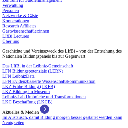
Zentrum für Studienmanagement
Verwaltung
Personen
Netzwerke & Gäste
Kooperationen
Research Affiliates
Gastwissenschaftler:innen
LIfBi Lectures
Über uns
Geschichte und Vereinszweck des LIfBi – von der Entstehung des
Nationalen Bildungspanels bis zur Gegenwart
Das LIfBi in der Leibniz-Gemeinschaft
LFN Bildungspotenziale (LERN)
LFN LeibnizData
LFN Evidenzbasierte Wissenschaftskommunikation
LKZ Frühe Bildung (LKFB)
LKZ Bildung im Museum
Leibniz-Lab Umbrüche und Transformationen
LKC Beschaffung (LKCB)
Aktuelles & Medien
Im Austausch, damit Bildung morgen besser gestaltet werden kann
Neuigkeiten