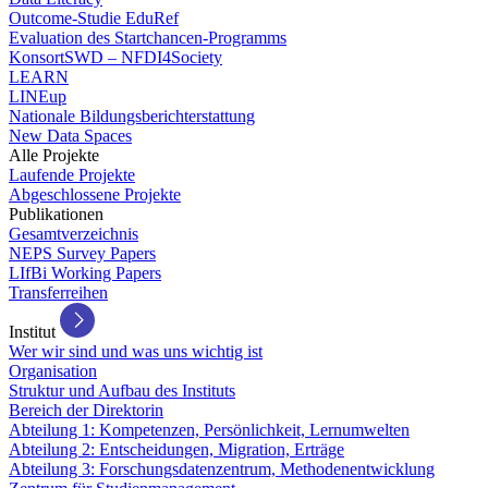
Outcome-Studie EduRef
Evaluation des Startchancen-Programms
KonsortSWD – NFDI4Society
LEARN
LINEup
Nationale Bildungsberichterstattung
New Data Spaces
Alle Projekte
Laufende Projekte
Abgeschlossene Projekte
Publikationen
Gesamtverzeichnis
NEPS Survey Papers
LIfBi Working Papers
Transferreihen
Institut
Wer wir sind und was uns wichtig ist
Organisation
Struktur und Aufbau des Instituts
Bereich der Direktorin
Abteilung 1: Kompetenzen, Persönlichkeit, Lernumwelten
Abteilung 2: Entscheidungen, Migration, Erträge
Abteilung 3: Forschungsdatenzentrum, Methodenentwicklung