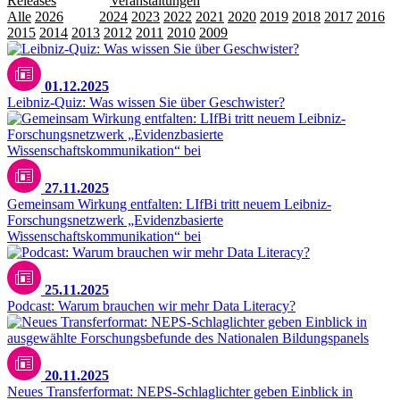
Releases
Transfer
Veranstaltungen
Alle
2026
2025
2024
2023
2022
2021
2020
2019
2018
2017
2016
2015
2014
2013
2012
2011
2010
2009
pexels.com/leloothefirst
01.12.2025
Leibniz-Quiz: Was wissen Sie über Geschwister?
27.11.2025
Gemeinsam Wirkung entfalten: LIfBi tritt neuem Leibniz-
Forschungsnetzwerk „Evidenzbasierte
Wissenschaftskommunikation“ bei
25.11.2025
Podcast: Warum brauchen wir mehr Data Literacy?
20.11.2025
Neues Transferformat: NEPS-Schlaglichter geben Einblick in