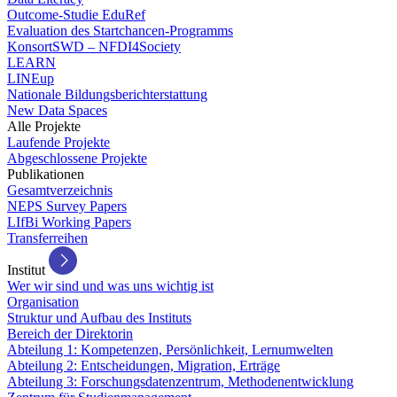
Outcome-Studie EduRef
Evaluation des Startchancen-Programms
KonsortSWD – NFDI4Society
LEARN
LINEup
Nationale Bildungsberichterstattung
New Data Spaces
Alle Projekte
Laufende Projekte
Abgeschlossene Projekte
Publikationen
Gesamtverzeichnis
NEPS Survey Papers
LIfBi Working Papers
Transferreihen
Institut
Wer wir sind und was uns wichtig ist
Organisation
Struktur und Aufbau des Instituts
Bereich der Direktorin
Abteilung 1: Kompetenzen, Persönlichkeit, Lernumwelten
Abteilung 2: Entscheidungen, Migration, Erträge
Abteilung 3: Forschungsdatenzentrum, Methodenentwicklung