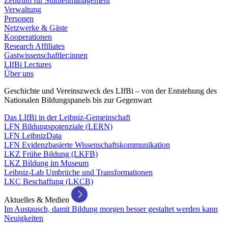
Zentrum für Studienmanagement
Verwaltung
Personen
Netzwerke & Gäste
Kooperationen
Research Affiliates
Gastwissenschaftler:innen
LIfBi Lectures
Über uns
Geschichte und Vereinszweck des LIfBi – von der Entstehung des
Nationalen Bildungspanels bis zur Gegenwart
Das LIfBi in der Leibniz-Gemeinschaft
LFN Bildungspotenziale (LERN)
LFN LeibnizData
LFN Evidenzbasierte Wissenschaftskommunikation
LKZ Frühe Bildung (LKFB)
LKZ Bildung im Museum
Leibniz-Lab Umbrüche und Transformationen
LKC Beschaffung (LKCB)
Aktuelles & Medien
Im Austausch, damit Bildung morgen besser gestaltet werden kann
Neuigkeiten