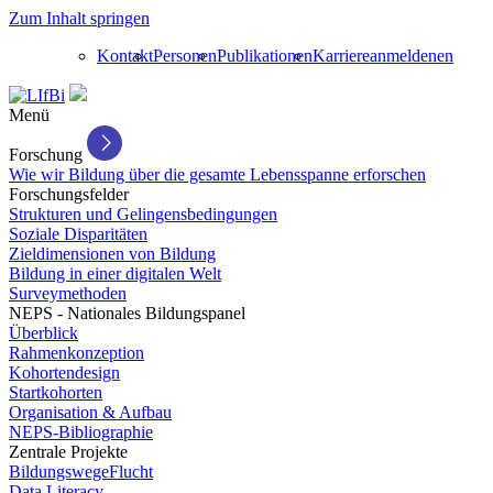
Zum Inhalt springen
Kontakt
Personen
Publikationen
Karriere
anmelden
en
Menü
Forschung
Wie wir Bildung über die gesamte Lebensspanne erforschen
Forschungsfelder
Strukturen und Gelingensbedingungen
Soziale Disparitäten
Zieldimensionen von Bildung
Bildung in einer digitalen Welt
Surveymethoden
NEPS - Nationales Bildungspanel
Überblick
Rahmenkonzeption
Kohortendesign
Startkohorten
Organisation & Aufbau
NEPS-Bibliographie
Zentrale Projekte
BildungswegeFlucht
Data Literacy