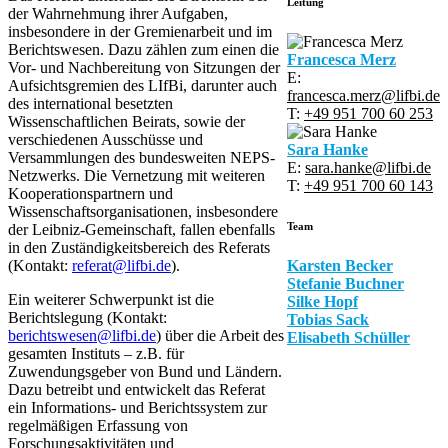
Leitung
der Wahrnehmung ihrer Aufgaben,
insbesondere in der Gremienarbeit und im
Berichtswesen. Dazu zählen zum einen die
Francesca Merz
Vor- und Nachbereitung von Sitzungen der
E:
Aufsichtsgremien des LIfBi, darunter auch
francesca.merz@lifbi.de
des international besetzten
T:
+49 951 700 60 253
Wissenschaftlichen Beirats, sowie der
verschiedenen Ausschüsse und
Sara Hanke
Versammlungen des bundesweiten NEPS-
E:
sara.hanke@lifbi.de
Netzwerks. Die Vernetzung mit weiteren
T:
+49 951 700 60 143
Kooperationspartnern und
Wissenschaftsorganisationen, insbesondere
Team
der Leibniz-Gemeinschaft, fallen ebenfalls
in den Zuständigkeitsbereich des Referats
Karsten Becker
(Kontakt:
referat@lifbi.de
).
Stefanie Buchner
Ein weiterer Schwerpunkt ist die
Silke Hopf
Berichtslegung (Kontakt:
Tobias Sack
berichtswesen@lifbi.de
) über die Arbeit des
Elisabeth Schüller
gesamten Instituts – z.B. für
Zuwendungsgeber von Bund und Ländern.
Dazu betreibt und entwickelt das Referat
ein Informations- und Berichtssystem zur
regelmäßigen Erfassung von
Forschungsaktivitäten und