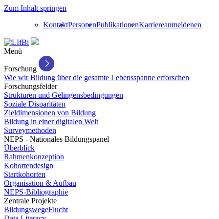
Zum Inhalt springen
Kontakt
Personen
Publikationen
Karriere
anmelden
en
Menü
Forschung
Wie wir Bildung über die gesamte Lebensspanne erforschen
Forschungsfelder
Strukturen und Gelingensbedingungen
Soziale Disparitäten
Zieldimensionen von Bildung
Bildung in einer digitalen Welt
Surveymethoden
NEPS - Nationales Bildungspanel
Überblick
Rahmenkonzeption
Kohortendesign
Startkohorten
Organisation & Aufbau
NEPS-Bibliographie
Zentrale Projekte
BildungswegeFlucht
Data Literacy