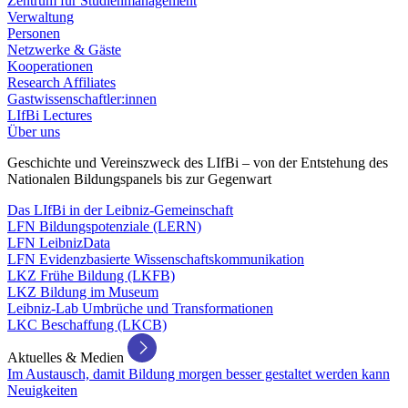
Zentrum für Studienmanagement
Verwaltung
Personen
Netzwerke & Gäste
Kooperationen
Research Affiliates
Gastwissenschaftler:innen
LIfBi Lectures
Über uns
Geschichte und Vereinszweck des LIfBi – von der Entstehung des
Nationalen Bildungspanels bis zur Gegenwart
Das LIfBi in der Leibniz-Gemeinschaft
LFN Bildungspotenziale (LERN)
LFN LeibnizData
LFN Evidenzbasierte Wissenschaftskommunikation
LKZ Frühe Bildung (LKFB)
LKZ Bildung im Museum
Leibniz-Lab Umbrüche und Transformationen
LKC Beschaffung (LKCB)
Aktuelles & Medien
Im Austausch, damit Bildung morgen besser gestaltet werden kann
Neuigkeiten