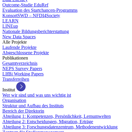
Outcome-Studie EduRef
Evaluation des Startchancen-Programms
KonsortSWD – NFDI4Society
LEARN
LINEup
Nationale Bildungsberichterstattung
New Data Spaces
Alle Projekte
Laufende Projekte
Abgeschlossene Projekte
Publikationen
Gesamtverzeichnis
NEPS Survey Papers
LIfBi Working Papers
Transferreihen
Institut
Wer wir sind und was uns wichtig ist
Organisation
Struktur und Aufbau des Instituts
Bereich der Direktorin
Abteilung 1: Kompetenzen, Persönlichkeit, Lernumwelten
Abteilung 2: Entscheidungen, Migration, Erträge
Abteilung 3: Forschungsdatenzentrum, Methodenentwicklung