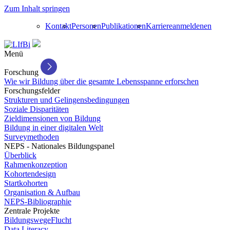
Zum Inhalt springen
Kontakt
Personen
Publikationen
Karriere
anmelden
en
Menü
Forschung
Wie wir Bildung über die gesamte Lebensspanne erforschen
Forschungsfelder
Strukturen und Gelingensbedingungen
Soziale Disparitäten
Zieldimensionen von Bildung
Bildung in einer digitalen Welt
Surveymethoden
NEPS - Nationales Bildungspanel
Überblick
Rahmenkonzeption
Kohortendesign
Startkohorten
Organisation & Aufbau
NEPS-Bibliographie
Zentrale Projekte
BildungswegeFlucht
Data Literacy