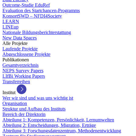
Outcome-Studie EduRef
Evaluation des Startchancen-Programms
KonsortSWD – NFDI4Society
LEARN
LINEup
Nationale Bildungsberichterstattung
New Data Spaces
Alle Projekte
Laufende Projekte
Abgeschlossene Projekte
Publikationen
Gesamtverzeichnis
NEPS Survey Papers
LIfBi Working Papers
Transferreihen
Institut
Wer wir sind und was uns wichtig ist
Organisation
Struktur und Aufbau des Instituts
Bereich der Direktorin
Abteilung 1: Kompetenzen, Persönlichkeit, Lernumwelten
Abteilung 2: Entscheidungen, Migration, Erträge
Abteilung 3: Forschungsdatenzentrum, Methodenentwicklung