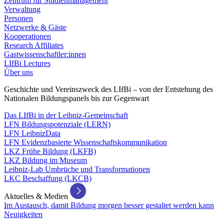
Zentrum für Studienmanagement
Verwaltung
Personen
Netzwerke & Gäste
Kooperationen
Research Affiliates
Gastwissenschaftler:innen
LIfBi Lectures
Über uns
Geschichte und Vereinszweck des LIfBi – von der Entstehung des
Nationalen Bildungspanels bis zur Gegenwart
Das LIfBi in der Leibniz-Gemeinschaft
LFN Bildungspotenziale (LERN)
LFN LeibnizData
LFN Evidenzbasierte Wissenschaftskommunikation
LKZ Frühe Bildung (LKFB)
LKZ Bildung im Museum
Leibniz-Lab Umbrüche und Transformationen
LKC Beschaffung (LKCB)
Aktuelles & Medien
Im Austausch, damit Bildung morgen besser gestaltet werden kann
Neuigkeiten