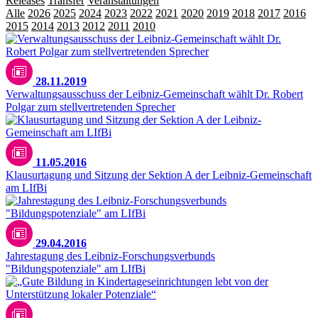
Releases
Transfer
Veranstaltungen
Alle
2026
2025
2024
2023
2022
2021
2020
2019
2018
2017
2016
2015
2014
2013
2012
2011
2010
2009
28.11.2019
Verwaltungsausschuss der Leibniz-Gemeinschaft wählt Dr. Robert
Polgar zum stellvertretenden Sprecher
11.05.2016
Klausurtagung und Sitzung der Sektion A der Leibniz-Gemeinschaft
am LIfBi
29.04.2016
Jahrestagung des Leibniz-Forschungsverbunds
"Bildungspotenziale" am LIfBi