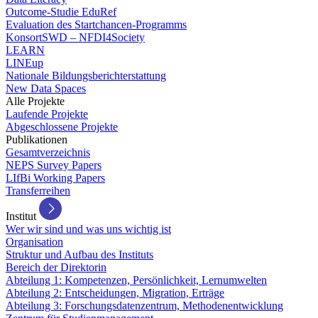
Outcome-Studie EduRef
Evaluation des Startchancen-Programms
KonsortSWD – NFDI4Society
LEARN
LINEup
Nationale Bildungsberichterstattung
New Data Spaces
Alle Projekte
Laufende Projekte
Abgeschlossene Projekte
Publikationen
Gesamtverzeichnis
NEPS Survey Papers
LIfBi Working Papers
Transferreihen
Institut
Wer wir sind und was uns wichtig ist
Organisation
Struktur und Aufbau des Instituts
Bereich der Direktorin
Abteilung 1: Kompetenzen, Persönlichkeit, Lernumwelten
Abteilung 2: Entscheidungen, Migration, Erträge
Abteilung 3: Forschungsdatenzentrum, Methodenentwicklung