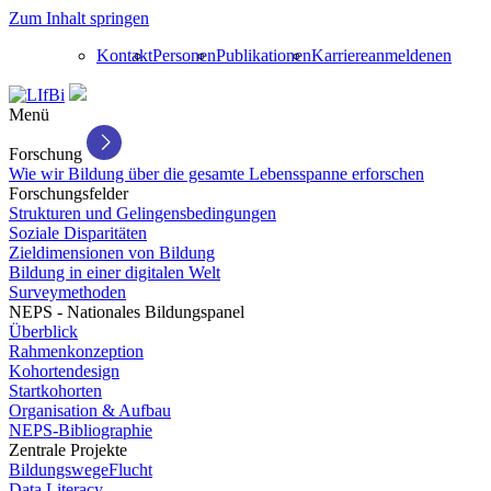
Zum Inhalt springen
Kontakt
Personen
Publikationen
Karriere
anmelden
en
Menü
Forschung
Wie wir Bildung über die gesamte Lebensspanne erforschen
Forschungsfelder
Strukturen und Gelingensbedingungen
Soziale Disparitäten
Zieldimensionen von Bildung
Bildung in einer digitalen Welt
Surveymethoden
NEPS - Nationales Bildungspanel
Überblick
Rahmenkonzeption
Kohortendesign
Startkohorten
Organisation & Aufbau
NEPS-Bibliographie
Zentrale Projekte
BildungswegeFlucht
Data Literacy