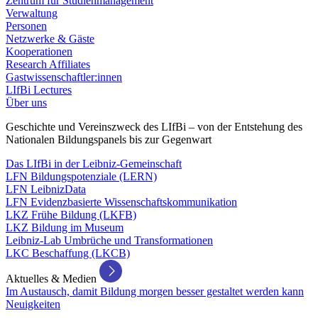
Zentrum für Studienmanagement
Verwaltung
Personen
Netzwerke & Gäste
Kooperationen
Research Affiliates
Gastwissenschaftler:innen
LIfBi Lectures
Über uns
Geschichte und Vereinszweck des LIfBi – von der Entstehung des
Nationalen Bildungspanels bis zur Gegenwart
Das LIfBi in der Leibniz-Gemeinschaft
LFN Bildungspotenziale (LERN)
LFN LeibnizData
LFN Evidenzbasierte Wissenschaftskommunikation
LKZ Frühe Bildung (LKFB)
LKZ Bildung im Museum
Leibniz-Lab Umbrüche und Transformationen
LKC Beschaffung (LKCB)
Aktuelles & Medien
Im Austausch, damit Bildung morgen besser gestaltet werden kann
Neuigkeiten