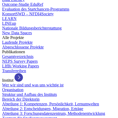
Outcome-Studie EduRef
Evaluation des Startchancen-Programms
KonsortSWD – NFDI4Society
LEARN
LINEup
Nationale Bildungsberichterstattung
New Data Spaces
Alle Projekte
Laufende Projekte
Abgeschlossene Projekte
Publikationen
Gesamtverzeichnis
NEPS Survey Papers
LIfBi Working Papers
Transferreihen
Institut
Wer wir sind und was uns wichtig ist
Organisation
Struktur und Aufbau des Instituts
Bereich der Direktorin
Abteilung 1: Kompetenzen, Persönlichkeit, Lernumwelten
Abteilung 2: Entscheidungen, Migration, Erträge
Abteilung 3: Forschungsdatenzentrum, Methodenentwicklung