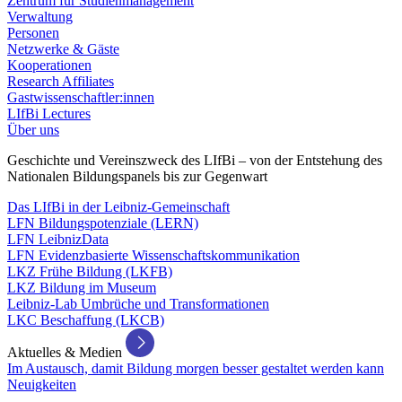
Zentrum für Studienmanagement
Verwaltung
Personen
Netzwerke & Gäste
Kooperationen
Research Affiliates
Gastwissenschaftler:innen
LIfBi Lectures
Über uns
Geschichte und Vereinszweck des LIfBi – von der Entstehung des
Nationalen Bildungspanels bis zur Gegenwart
Das LIfBi in der Leibniz-Gemeinschaft
LFN Bildungspotenziale (LERN)
LFN LeibnizData
LFN Evidenzbasierte Wissenschaftskommunikation
LKZ Frühe Bildung (LKFB)
LKZ Bildung im Museum
Leibniz-Lab Umbrüche und Transformationen
LKC Beschaffung (LKCB)
Aktuelles & Medien
Im Austausch, damit Bildung morgen besser gestaltet werden kann
Neuigkeiten