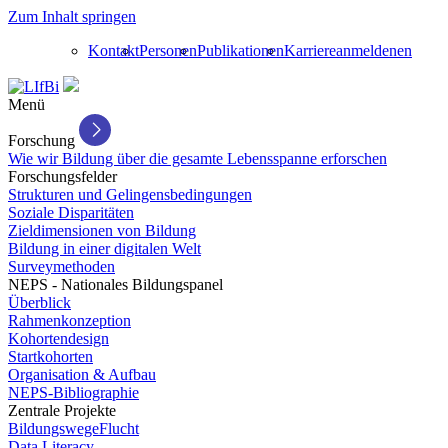
Zum Inhalt springen
Kontakt
Personen
Publikationen
Karriere
anmelden
en
Menü
Forschung
Wie wir Bildung über die gesamte Lebensspanne erforschen
Forschungsfelder
Strukturen und Gelingensbedingungen
Soziale Disparitäten
Zieldimensionen von Bildung
Bildung in einer digitalen Welt
Surveymethoden
NEPS - Nationales Bildungspanel
Überblick
Rahmenkonzeption
Kohortendesign
Startkohorten
Organisation & Aufbau
NEPS-Bibliographie
Zentrale Projekte
BildungswegeFlucht
Data Literacy