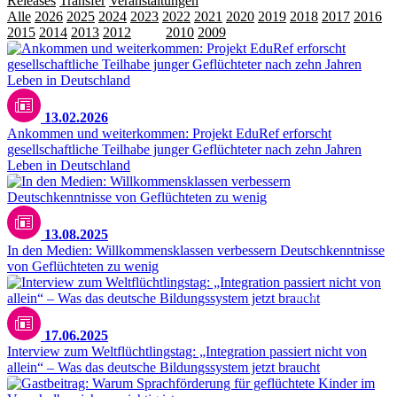
Releases
Transfer
Veranstaltungen
Alle
2026
2025
2024
2023
2022
2021
2020
2019
2018
2017
2016
2015
2014
2013
2012
2011
2010
2009
13.02.2026
Ankommen und weiterkommen: Projekt EduRef erforscht
gesellschaftliche Teilhabe junger Geflüchteter nach zehn Jahren
Leben in Deutschland
13.08.2025
In den Medien: Willkommensklassen verbessern Deutschkenntnisse
von Geflüchteten zu wenig
istock.com/Drazen Zigic
17.06.2025
Interview zum Weltflüchtlingstag: „Integration passiert nicht von
allein“ – Was das deutsche Bildungssystem jetzt braucht