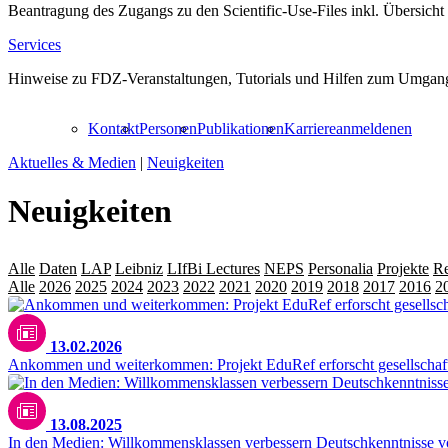
Beantragung des Zugangs zu den Scientific-Use-Files inkl. Übersicht
Services
Hinweise zu FDZ-Veranstaltungen, Tutorials und Hilfen zum Umgang
Kontakt
Personen
Publikationen
Karriere
anmelden
en
Aktuelles & Medien
|
Neuigkeiten
Neuigkeiten
Alle
Daten
LAP
Leibniz
LIfBi Lectures
NEPS
Personalia
Projekte
Re
Alle
2026
2025
2024
2023
2022
2021
2020
2019
2018
2017
2016
2
13.02.2026
Ankommen und weiterkommen: Projekt EduRef erforscht gesellschaftl
13.08.2025
In den Medien: Willkommensklassen verbessern Deutschkenntnisse v