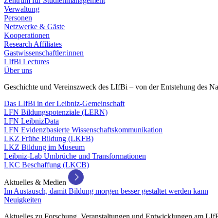
Zentrum für Studienmanagement
Verwaltung
Personen
Netzwerke & Gäste
Kooperationen
Research Affiliates
Gastwissenschaftler:innen
LIfBi Lectures
Über uns
Geschichte und Vereinszweck des LIfBi – von der Entstehung des Na
Das LIfBi in der Leibniz-Gemeinschaft
LFN Bildungspotenziale (LERN)
LFN LeibnizData
LFN Evidenzbasierte Wissenschaftskommunikation
LKZ Frühe Bildung (LKFB)
LKZ Bildung im Museum
Leibniz-Lab Umbrüche und Transformationen
LKC Beschaffung (LKCB)
Aktuelles & Medien
Im Austausch, damit Bildung morgen besser gestaltet werden kann
Neuigkeiten
Aktuelles zu Forschung, Veranstaltungen und Entwicklungen am LIf