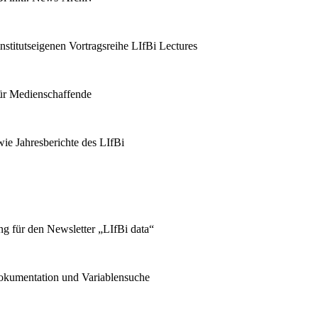
stitutseigenen Vortragsreihe LIfBi Lectures
für Medienschaffende
ie Jahresberichte des LIfBi
g für den Newsletter „LIfBi data“
kumentation und Variablensuche