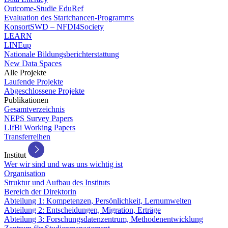
Outcome-Studie EduRef
Evaluation des Startchancen-Programms
KonsortSWD – NFDI4Society
LEARN
LINEup
Nationale Bildungsberichterstattung
New Data Spaces
Alle Projekte
Laufende Projekte
Abgeschlossene Projekte
Publikationen
Gesamtverzeichnis
NEPS Survey Papers
LIfBi Working Papers
Transferreihen
Institut
Wer wir sind und was uns wichtig ist
Organisation
Struktur und Aufbau des Instituts
Bereich der Direktorin
Abteilung 1: Kompetenzen, Persönlichkeit, Lernumwelten
Abteilung 2: Entscheidungen, Migration, Erträge
Abteilung 3: Forschungsdatenzentrum, Methodenentwicklung