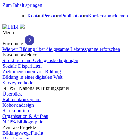
Zum Inhalt springen
Kontakt
Personen
Publikationen
Karriere
anmelden
en
Menü
Forschung
Wie wir Bildung über die gesamte Lebensspanne erforschen
Forschungsfelder
Strukturen und Gelingensbedingungen
Soziale Disparitäten
Zieldimensionen von Bildung
Bildung in einer digitalen Welt
Surveymethoden
NEPS - Nationales Bildungspanel
Überblick
Rahmenkonzeption
Kohortendesign
Startkohorten
Organisation & Aufbau
NEPS-Bibliographie
Zentrale Projekte
BildungswegeFlucht
Data Literacy