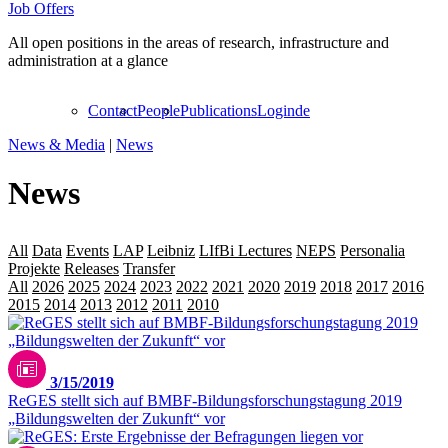
Job Offers
All open positions in the areas of research, infrastructure and
administration at a glance
Contact
People
Publications
Login
de
News & Media
|
News
News
All
Data
Events
LAP
Leibniz
LIfBi Lectures
NEPS
Personalia
Projekte
Releases
Transfer
All
2026
2025
2024
2023
2022
2021
2020
2019
2018
2017
2016
2015
2014
2013
2012
2011
2010
2009
3/15/2019
ReGES stellt sich auf BMBF-Bildungsforschungstagung 2019
„Bildungswelten der Zukunft“ vor