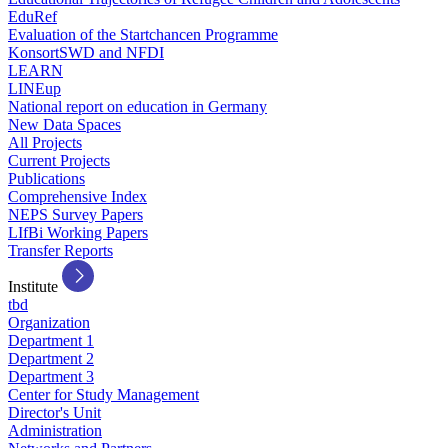
EduRef
Evaluation of the Startchancen Programme
KonsortSWD and NFDI
LEARN
LINEup
National report on education in Germany
New Data Spaces
All Projects
Current Projects
Publications
Comprehensive Index
NEPS Survey Papers
LIfBi Working Papers
Transfer Reports
Institute
tbd
Organization
Department 1
Department 2
Department 3
Center for Study Management
Director's Unit
Administration