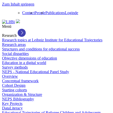
Zum Inhalt springen
Contact
People
Publications
Login
de
Menü
Research
Research topics at Leibniz Institute for Educational Trajectories
Research areas
Structures and conditions for educational success
Social disparities
Objective dimensions of education
Education in a digital world
Survey methods
NEPS - National Educational Panel Study
Overview
Conceptual framework
Cohort Design
Starting cohorts
Organization & Structure
NEPS Bibliography
Key Projects
DataLiteracy
Educational Trajectories of Refugee Children and Adolescents