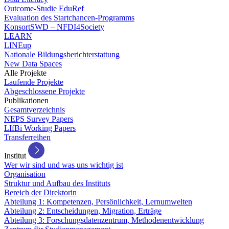
Outcome-Studie EduRef
Evaluation des Startchancen-Programms
KonsortSWD – NFDI4Society
LEARN
LINEup
Nationale Bildungsberichterstattung
New Data Spaces
Alle Projekte
Laufende Projekte
Abgeschlossene Projekte
Publikationen
Gesamtverzeichnis
NEPS Survey Papers
LIfBi Working Papers
Transferreihen
Institut
Wer wir sind und was uns wichtig ist
Organisation
Struktur und Aufbau des Instituts
Bereich der Direktorin
Abteilung 1: Kompetenzen, Persönlichkeit, Lernumwelten
Abteilung 2: Entscheidungen, Migration, Erträge
Abteilung 3: Forschungsdatenzentrum, Methodenentwicklung