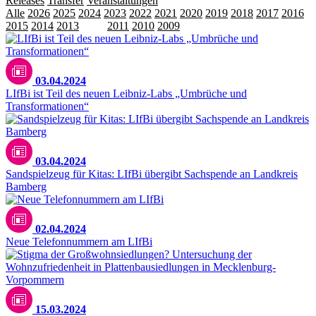
Releases
Transfer
Veranstaltungen
Alle
2026
2025
2024
2023
2022
2021
2020
2019
2018
2017
2016
2015
2014
2013
2012
2011
2010
2009
Unsplash / Morgana Bartolomei
03.04.2024
LIfBi ist Teil des neuen Leibniz-Labs „Umbrüche und
Transformationen“
Landratsamt Bamberg: Monika Heid
03.04.2024
Sandspielzeug für Kitas: LIfBi übergibt Sachspende an Landkreis
Bamberg
Unsplash / Alexander Andrews
02.04.2024
Neue Telefonnummern am LIfBi
Unsplash / Marcus Lenk
15.03.2024