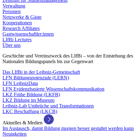
Zentrum für Studienmanagement
Verwaltung
Personen
Netzwerke & Gäste
Kooperationen
Research Affiliates
Gastwissenschaftler:innen
LIfBi Lectures
Über uns
Geschichte und Vereinszweck des LIfBi – von der Entstehung des
Nationalen Bildungspanels bis zur Gegenwart
Das LIfBi in der Leibniz-Gemeinschaft
LFN Bildungspotenziale (LERN)
LFN LeibnizData
LFN Evidenzbasierte Wissenschaftskommunikation
LKZ Frühe Bildung (LKFB)
LKZ Bildung im Museum
Leibniz-Lab Umbrüche und Transformationen
LKC Beschaffung (LKCB)
Aktuelles & Medien
Im Austausch, damit Bildung morgen besser gestaltet werden kann
Neuigkeiten