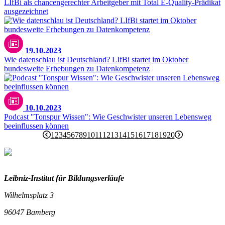
LIfBi als chancengerechter Arbeitgeber mit Total E-Quality-Prädikat
ausgezeichnet
19.10.2023
Wie datenschlau ist Deutschland? LIfBi startet im Oktober
bundesweite Erhebungen zu Datenkompetenz
10.10.2023
Podcast "Tonspur Wissen": Wie Geschwister unseren Lebensweg
beeinflussen können
1
2
3
4
5
6
7
8
9
10
11
12
13
14
15
16
17
18
19
20
Leibniz-I
nstitut für Bildungsverläufe
Wilhelmsplatz 3
96047 Bamberg