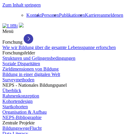
Zum Inhalt springen
Kontakt
Personen
Publikationen
Karriere
anmelden
en
Menü
Forschung
Wie wir Bildung über die gesamte Lebensspanne erforschen
Forschungsfelder
Strukturen und Gelingensbedingungen
Soziale Disparitäten
Zieldimensionen von Bildung
Bildung in einer digitalen Welt
Surveymethoden
NEPS - Nationales Bildungspanel
Überblick
Rahmenkonzeption
Kohortendesign
Startkohorten
Organisation & Aufbau
NEPS-Bibliographie
Zentrale Projekte
BildungswegeFlucht
Data Literacy