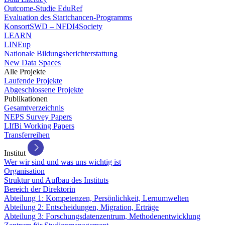
Outcome-Studie EduRef
Evaluation des Startchancen-Programms
KonsortSWD – NFDI4Society
LEARN
LINEup
Nationale Bildungsberichterstattung
New Data Spaces
Alle Projekte
Laufende Projekte
Abgeschlossene Projekte
Publikationen
Gesamtverzeichnis
NEPS Survey Papers
LIfBi Working Papers
Transferreihen
Institut
Wer wir sind und was uns wichtig ist
Organisation
Struktur und Aufbau des Instituts
Bereich der Direktorin
Abteilung 1: Kompetenzen, Persönlichkeit, Lernumwelten
Abteilung 2: Entscheidungen, Migration, Erträge
Abteilung 3: Forschungsdatenzentrum, Methodenentwicklung