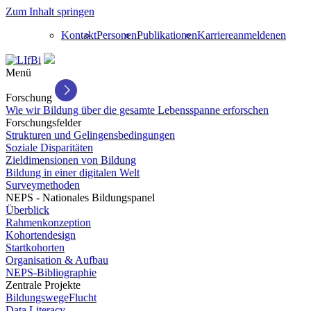
Zum Inhalt springen
Kontakt
Personen
Publikationen
Karriere
anmelden
en
Menü
Forschung
Wie wir Bildung über die gesamte Lebensspanne erforschen
Forschungsfelder
Strukturen und Gelingensbedingungen
Soziale Disparitäten
Zieldimensionen von Bildung
Bildung in einer digitalen Welt
Surveymethoden
NEPS - Nationales Bildungspanel
Überblick
Rahmenkonzeption
Kohortendesign
Startkohorten
Organisation & Aufbau
NEPS-Bibliographie
Zentrale Projekte
BildungswegeFlucht
Data Literacy