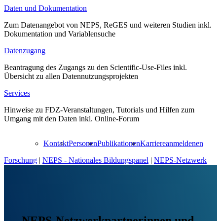
Daten und Dokumentation
Zum Datenangebot von NEPS, ReGES und weiteren Studien inkl.
Dokumentation und Variablensuche
Datenzugang
Beantragung des Zugangs zu den Scientific-Use-Files inkl.
Übersicht zu allen Datennutzungsprojekten
Services
Hinweise zu FDZ-Veranstaltungen, Tutorials und Hilfen zum
Umgang mit den Daten inkl. Online-Forum
Kontakt
Personen
Publikationen
Karriere
anmelden
en
Forschung
|
NEPS - Nationales Bildungspanel
|
NEPS-Netzwerk
NEPS-Netzwerkpartnerinnen und