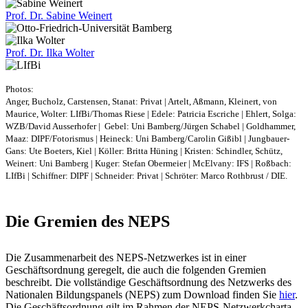
Prof. Dr.
Sabine Weinert
Prof. Dr.
Ilka Wolter
Photos:
Anger, Bucholz, Carstensen, Stanat: Privat | Artelt, Aßmann, Kleinert, von
Maurice, Wolter: LIfBi/Thomas Riese | Edele: Patricia Escriche | Ehlert, Solga:
WZB/David Ausserhofer | Gebel: Uni Bamberg/Jürgen Schabel | Goldhammer,
Maaz: DIPF/Fotorismus | Heineck: Uni Bamberg/Carolin Gißibl | Jungbauer-
Gans: Ute Boeters, Kiel | Köller: Britta Hüning | Kristen: Schindler, Schütz,
Weinert: Uni Bamberg | Kuger: Stefan Obermeier | McElvany: IFS | Roßbach:
LIfBi | Schiffner: DIPF | Schneider: Privat | Schröter: Marco Rothbrust / DIE.
Die Gremien des NEPS
Die Zusammenarbeit des NEPS-Netzwerkes ist in einer
Geschäftsordnung geregelt, die auch die folgenden Gremien
beschreibt. Die vollständige Geschäftsordnung des Netzwerks des
Nationalen Bildungspanels (NEPS) zum Download finden Sie
hier
.
Die Geschäftsordnung gilt im Rahmen der NEPS-Netzwerkcharta