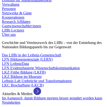
Zentrum für Studienmanagement
Verwaltung
Personen
Netzwerke & Gäste
Kooperationen
Research Affiliates
Gastwissenschaftler:innen
LIfBi Lectures
Über uns
Geschichte und Vereinszweck des LIfBi – von der Entstehung des
Nationalen Bildungspanels bis zur Gegenwart
Das LIfBi in der Leibniz-Gemeinschaft
LFN Bildungspotenziale (LERN)
LFN LeibnizData
LFN Evidenzbasierte Wissenschaftskommunikation
LKZ Frühe Bildung (LKFB)
LKZ Bildung im Museum
Leibniz-Lab Umbrüche und Transformationen
LKC Beschaffung (LKCB)
Aktuelles & Medien
Im Austausch, damit Bildung morgen besser gestaltet werden kann
Neuigkeiten