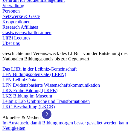
Zentrum für Studienmanagement
Verwaltung
Personen
Netzwerke & Gäste
Kooperationen
Research Affiliates
Gastwissenschaftler:innen
LIfBi Lectures
Über uns
Geschichte und Vereinszweck des LIfBi – von der Entstehung des
Nationalen Bildungspanels bis zur Gegenwart
Das LIfBi in der Leibniz-Gemeinschaft
LFN Bildungspotenziale (LERN)
LFN LeibnizData
LFN Evidenzbasierte Wissenschaftskommunikation
LKZ Frühe Bildung (LKFB)
LKZ Bildung im Museum
Leibniz-Lab Umbrüche und Transformationen
LKC Beschaffung (LKCB)
Aktuelles & Medien
Im Austausch, damit Bildung morgen besser gestaltet werden kann
Neuigkeiten