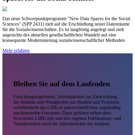
Das neue Schwerpunktprogramm "New Data Spaces for the Social
Sciences" (SPP 2431) zielt auf die Erschließung neuer Datenräume
für die Sozialwissenschaften. Es ist langfristig angelegt und zielt
angesichts des aktuellen gesellschaftlichen Wandels auf eine
konsequente Modernisierung sozialwissenschaftlicher Methoden
Mehr erfahren
Bleiben Sie auf dem Laufenden
Forschungsergebnisse, Informationen zur Entwicklung
des Instituts und Neuigkeiten aus Studien und Projekten
veröffentlicht das LIfBi in unterschiedlichen, regelmäßig
erscheinenden Formaten. Dazu gehören neben dem
Newsletter LIfBi
info
und den eigenen Publikations- und
Transferreihen auch die Jahresberichte des Instituts.