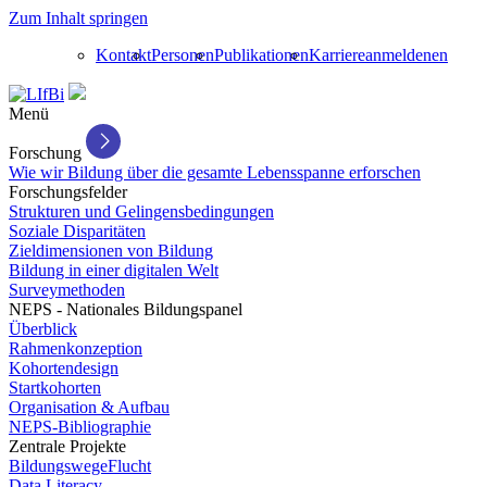
Zum Inhalt springen
Kontakt
Personen
Publikationen
Karriere
anmelden
en
Menü
Forschung
Wie wir Bildung über die gesamte Lebensspanne erforschen
Forschungsfelder
Strukturen und Gelingensbedingungen
Soziale Disparitäten
Zieldimensionen von Bildung
Bildung in einer digitalen Welt
Surveymethoden
NEPS - Nationales Bildungspanel
Überblick
Rahmenkonzeption
Kohortendesign
Startkohorten
Organisation & Aufbau
NEPS-Bibliographie
Zentrale Projekte
BildungswegeFlucht
Data Literacy