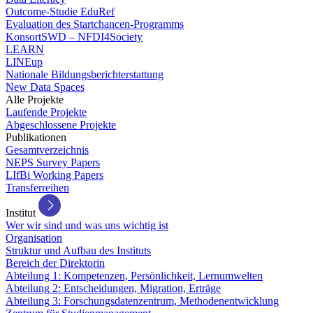
Outcome-Studie EduRef
Evaluation des Startchancen-Programms
KonsortSWD – NFDI4Society
LEARN
LINEup
Nationale Bildungsberichterstattung
New Data Spaces
Alle Projekte
Laufende Projekte
Abgeschlossene Projekte
Publikationen
Gesamtverzeichnis
NEPS Survey Papers
LIfBi Working Papers
Transferreihen
Institut
Wer wir sind und was uns wichtig ist
Organisation
Struktur und Aufbau des Instituts
Bereich der Direktorin
Abteilung 1: Kompetenzen, Persönlichkeit, Lernumwelten
Abteilung 2: Entscheidungen, Migration, Erträge
Abteilung 3: Forschungsdatenzentrum, Methodenentwicklung